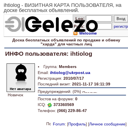
ihtiolog - ВИЗИТНАЯ КАРТА ПОЛЬЗОВАТЕЛЯ, на
доске бесплатных объявлений.
Log
:
Pass:
регистр
Welcome
Доска
бесплатных
объявлений по продаже и обмену
"харда" для
частных лиц
ИНФО пользователя: ihtiolog
Группа:
Members
Email:
ihtiolog@ukrpost.ua
Регистрация:
2010/07/17
Последний визит:
2021-11-17 16:11:39
Предупреждений: (0%)
Новичок
Постов на форуме:
0
ICQ:
373360569
Телефон:
(066) 229-86-47
Forum
: [
Профиль
] [
Личное сообщение
]