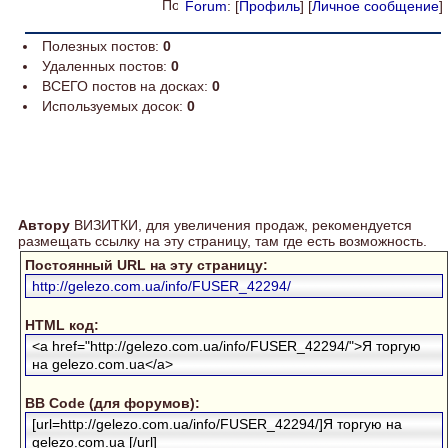
Forum
: [
Профиль
] [
Личное сообщение
]
Полезных постов:
0
Удаленных постов:
0
ВСЕГО постов на досках:
0
Используемых досок:
0
Автору
ВИЗИТКИ, для увеличения продаж, рекомендуется
размещать ссылку на эту страницу, там где есть возможность.
Постоянный URL на эту страницу:
http://gelezo.com.ua/info/FUSER_42294/
HTML код:
<a href="http://gelezo.com.ua/info/FUSER_42294/">Я торгую
на gelezo.com.ua</a>
BB Code (для форумов):
[url=http://gelezo.com.ua/info/FUSER_42294/]Я торгую на
gelezo.com.ua [/url]