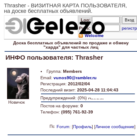
Thrasher - ВИЗИТНАЯ КАРТА ПОЛЬЗОВАТЕЛЯ,
на доске бесплатных объявлений.
Log
:
Pass:
регистр
Welcome
Доска
бесплатных
объявлений по продаже и обмену
"харда" для
частных лиц
ИНФО пользователя: Thrasher
Группа:
Members
Email:
vunos90@rambler.ru
Регистрация:
2012/02/04
Последний визит:
2025-04-28 11:04:43
Предупреждений: (0%)
Новичок
Постов на форуме:
0
Телефон:
(095) 761-92-39
Forum
: [
Профиль
] [
Личное сообщение
]