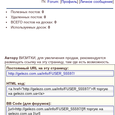
Forum
: [
Профиль
] [
Личное сообщение
]
Полезных постов:
0
Удаленных постов:
0
ВСЕГО постов на досках:
0
Используемых досок:
0
Автору
ВИЗИТКИ, для увеличения продаж, рекомендуется
размещать ссылку на эту страницу, там где есть возможность.
Постоянный URL на эту страницу:
http://gelezo.com.ua/info/FUSER_55597/
HTML код:
<a href="http://gelezo.com.ua/info/FUSER_55597/">Я торгую
на gelezo.com.ua</a>
BB Code (для форумов):
[url=http://gelezo.com.ua/info/FUSER_55597/]Я торгую на
gelezo.com.ua [/url]