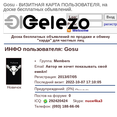
Gosu - ВИЗИТНАЯ КАРТА ПОЛЬЗОВАТЕЛЯ, на
доске бесплатных объявлений.
Log
:
Pass:
регистр
Welcome
Доска
бесплатных
объявлений по продаже и обмену
"харда" для
частных лиц
ИНФО пользователя: Gosu
Группа:
Members
Email:
Автор не хочет показывать свой
емейл!
Регистрация:
2013/07/05
Последний визит:
2022-10-07 17:10:05
Новичок
Предупреждений: (0%)
Постов на форуме:
0
ICQ:
292420424
Skype:
nuce4ka3
Телефон:
(093) 188-66-06