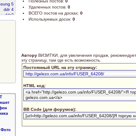
Полезных постов:
0
sung 5
Удаленных постов:
0
ddr 4
ВСЕГО постов на досках:
0
ddr2
Используемых досок:
0
ddr 2gb
g 200
80 gb
Автору
ВИЗИТКИ, для увеличения продаж, рекомендует
эту страницу, там где есть возможность.
Постоянный URL на эту страницу:
http://gelezo.com.ua/info/FUSER_64208/
HTML код:
<a href="http://gelezo.com.ua/info/FUSER_64208/">Я то
Т
gelezo.com.ua</a>
аншет
фон
BB Code (для форумов):
ника
[url=http://gelezo.com.ua/info/FUSER_64208/]Я торгую на
 Фото