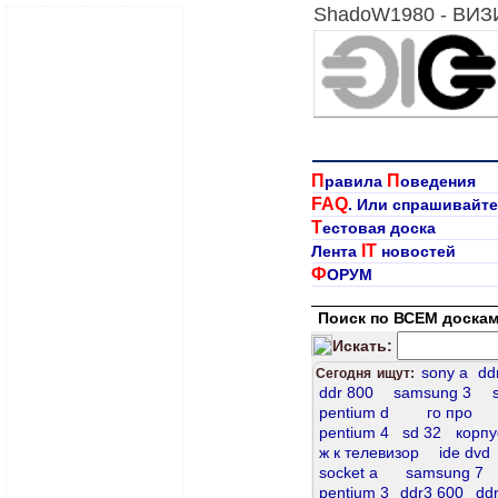
ShadoW1980 - ВИЗ
П
П
равила
оведения
FAQ
. Или спрашивайте
Т
естовая доска
IT
Лента
новостей
Ф
ОРУМ
Поиск по ВСЕМ доскам
Искать:
sony a
dd
Сегодня ищут:
ddr 800
samsung 3
pentium d
го про
pentium 4
sd 32
корпу
ж к телевизор
ide dvd
socket а
samsung 7
pentium 3
ddr3 600
dd