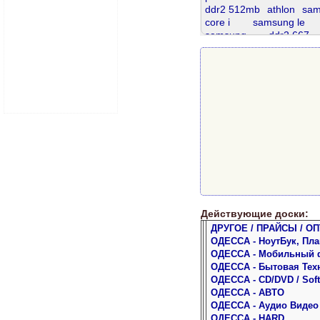
ddr2 512mb
athlon
sam
core i
samsung le
samsung
ddr2 667
sata 320
dimm
ddr3 8 gb
ddr 8gb
телефон
sata 160
hdd 
Действующие доски:
ДРУГОЕ / ПРАЙСЫ / ОП
ОДЕССА - НоутБук, Пл
ОДЕССА - Мобильный 
ОДЕССА - Бытовая Тех
ОДЕССА - CD/DVD / Soft
ОДЕССА - АВТО
ОДЕССА - Аудио Видео
ОДЕССА - HARD