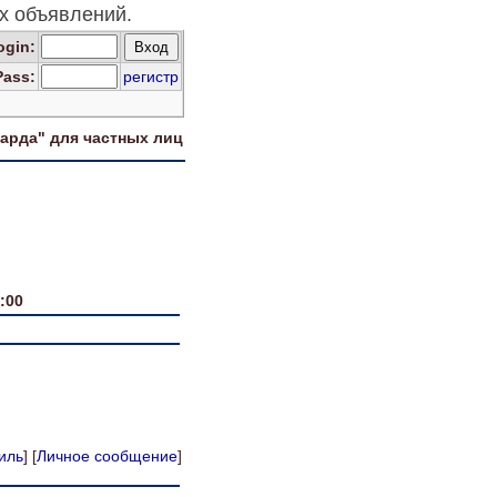
 объявлений.
og
in
:
Pass:
регистр
харда" для
частных лиц
:00
иль
] [
Личное сообщение
]