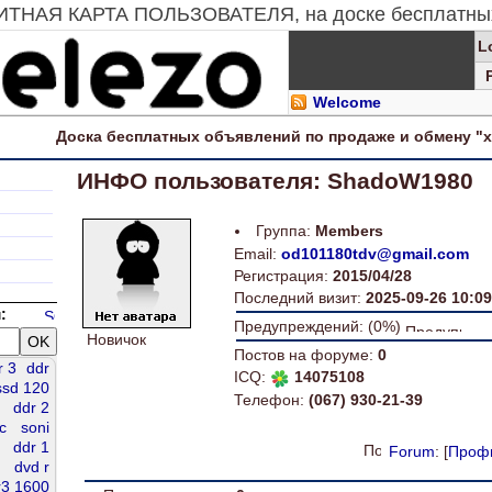
ИТНАЯ КАРТА ПОЛЬЗОВАТЕЛЯ, на доске бесплатных
L
Welcome
Доска
бесплатных
объявлений по продаже и обмену "
ИНФО пользователя: ShadoW1980
Группа:
Members
Email:
od101180tdv@gmail.com
Регистрация:
2015/04/28
Последний визит:
2025-09-26 10:09
:
Предупреждений: (0%)
Новичок
Постов на форуме:
0
r 3
ddr
ICQ:
14075108
ssd 120
Телефон:
(067) 930-21-39
ddr 2
с
soni
ddr 1
Forum
: [
Проф
dvd r
r3 1600