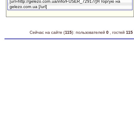
[url=http://gelezo.com.ua/info/FUSER_72917/]Я торгую на
gelezo.com.ua [/url]
Сейчас на сайте (
115
): пользователей
0
, гостей
115