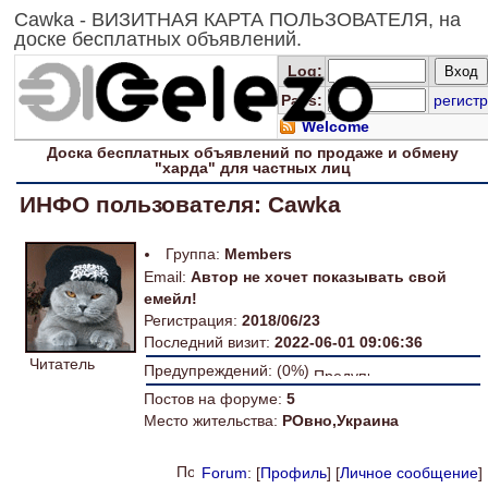
Cawka - ВИЗИТНАЯ КАРТА ПОЛЬЗОВАТЕЛЯ, на
доске бесплатных объявлений.
Log
:
Pass:
регистр
Welcome
Доска
бесплатных
объявлений по продаже и обмену
"харда" для
частных лиц
ИНФО пользователя: Cawka
Группа:
Members
Email:
Автор не хочет показывать свой
емейл!
Регистрация:
2018/06/23
Последний визит:
2022-06-01 09:06:36
Читатель
Предупреждений: (0%)
Постов на форуме:
5
Место жительства:
РОвно,Украина
Forum
: [
Профиль
] [
Личное сообщение
]