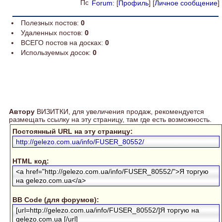
Forum
: [
Профиль
] [
Личное сообщение
]
Полезных постов:
0
Удаленных постов:
0
ВСЕГО постов на досках:
0
Используемых досок:
0
Автору
ВИЗИТКИ, для увеличения продаж, рекомендуется
размещать ссылку на эту страницу, там где есть возможность.
Постоянный URL на эту страницу:
http://gelezo.com.ua/info/FUSER_80552/
HTML код:
<a href="http://gelezo.com.ua/info/FUSER_80552/">Я торгую
на gelezo.com.ua</a>
BB Code (для форумов):
[url=http://gelezo.com.ua/info/FUSER_80552/]Я торгую на
gelezo.com.ua [/url]