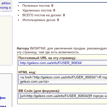
athlon
Полезных постов:
0
sung a
Удаленных постов:
0
core i
ВСЕГО постов на досках:
0
dr2 667
Используемых досок:
0
ata 320
Автору
ВИЗИТКИ, для увеличения продаж, рекомендует
эту страницу, там где есть возможность.
Постоянный URL на эту страницу:
http://gelezo.com.ua/info/FUSER_80834/
HTML код:
<a href="http://gelezo.com.ua/info/FUSER_80834/">Я то
gelezo.com.ua</a>
BB Code (для форумов):
[url=http://gelezo.com.ua/info/FUSER_80834/]Я торгую на
фон
ника