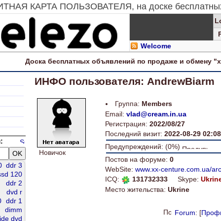
ЗИТНАЯ КАРТА ПОЛЬЗОВАТЕЛЯ, на доске бесплатных
L
Welcome
Доска
бесплатных
объявлений по продаже и обмену "
ИНФО пользователя: AndrewBiarm
Группа:
Members
Email:
vlad@cream.in.ua
Регистрация:
2022/08/27
Последний визит:
2022-08-29 02:08
:
Предупреждений: (0%)
Новичок
Постов на форуме:
0
0
ddr 3
WebSite:
www.xx-centure.com.ua/ar
ssd 120
ICQ:
131732333
Skype:
Ukrin
ddr 2
Место жительства:
Ukrine
dvd r
0
ddr 1
dimm
Forum
: [
Проф
ide dvd