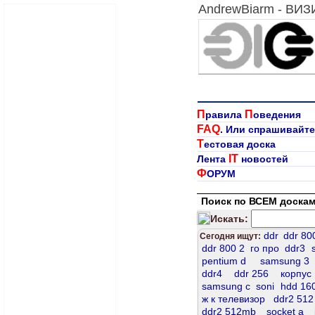
AndrewBiarm - ВИ
П
П
равила
оведения
FAQ
. Или спрашивайте
Т
естовая доска
IT
Лента
новостей
Ф
ОРУМ
Поиск по ВСЕМ доскам
Искать:
ddr
ddr 80
Сегодня ищут:
ddr 800 2
го про
ddr3
pentium d
samsung 3
ddr4
ddr 256
корпус
samsung c
soni
hdd 16
ж к телевизор
ddr2 512
ddr2 512mb
socket а