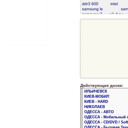
ddr3 600
intel
samsung le
sam
samsung 7
ай фон
samsung 5
ssd 256
d
ddr3 1600
ddr3 4gb
s
ddr2
ddr 8gb
Действующие доски:
ИЛЬИЧЕВСК
КИЕВ-МОБИЛ
КИЕВ - HARD
НИКОЛАЕВ
ОДЕССА - АВТО
ОДЕССА - Мобильный 
ОДЕССА - CD/DVD / Soft
ОДЕССА - Бытовая Тех