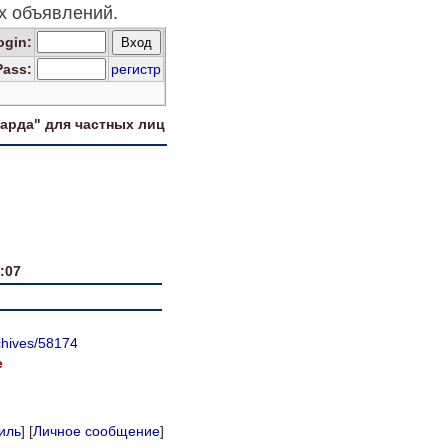
 объявлений.
og
in
:
Pass:
регистр
харда" для
частных лиц
:07
chives/58174
e
иль
] [
Личное сообщение
]