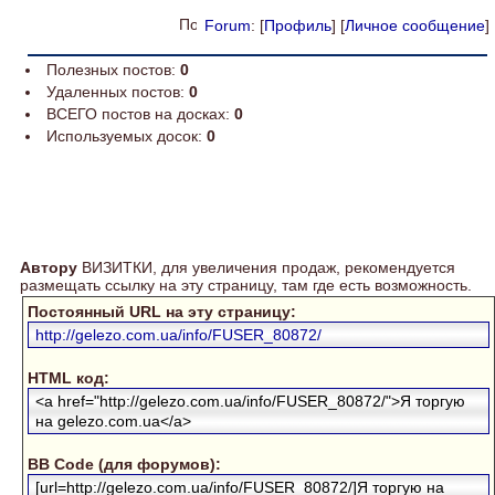
Forum
: [
Профиль
] [
Личное сообщение
]
Полезных постов:
0
Удаленных постов:
0
ВСЕГО постов на досках:
0
Используемых досок:
0
Автору
ВИЗИТКИ, для увеличения продаж, рекомендуется
размещать ссылку на эту страницу, там где есть возможность.
Постоянный URL на эту страницу:
http://gelezo.com.ua/info/FUSER_80872/
HTML код:
<a href="http://gelezo.com.ua/info/FUSER_80872/">Я торгую
на gelezo.com.ua</a>
BB Code (для форумов):
[url=http://gelezo.com.ua/info/FUSER_80872/]Я торгую на