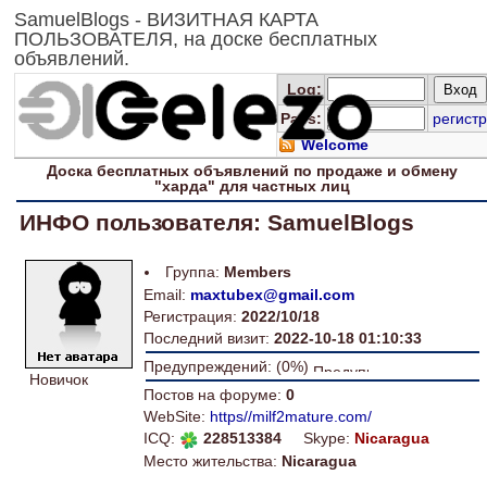
SamuelBlogs - ВИЗИТНАЯ КАРТА
ПОЛЬЗОВАТЕЛЯ, на доске бесплатных
объявлений.
Log
:
Pass:
регистр
Welcome
Доска
бесплатных
объявлений по продаже и обмену
"харда" для
частных лиц
ИНФО пользователя: SamuelBlogs
Группа:
Members
Email:
maxtubex@gmail.com
Регистрация:
2022/10/18
Последний визит:
2022-10-18 01:10:33
Предупреждений: (0%)
Новичок
Постов на форуме:
0
WebSite:
https//milf2mature.com/
ICQ:
228513384
Skype:
Nicaragua
Место жительства:
Nicaragua