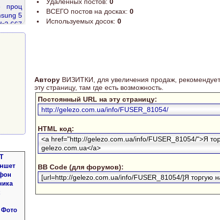
Удаленных постов:
0
e
проц
ВСЕГО постов на досках:
0
sung 5
Используемых досок:
0
dr2 667
ddr 8gb
r3 8 gb
 жк
Автору
ВИЗИТКИ, для увеличения продаж, рекомендует
эту страницу, там где есть возможность.
Постоянный URL на эту страницу:
http://gelezo.com.ua/info/FUSER_81054/
HTML код:
<a href="http://gelezo.com.ua/info/FUSER_81054/">Я то
gelezo.com.ua</a>
Т
аншет
BB Code (для форумов):
фон
[url=http://gelezo.com.ua/info/FUSER_81054/]Я торгую на
ника
 Фото