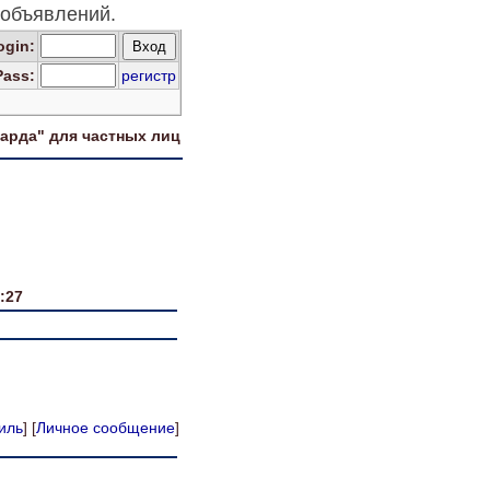
объявлений.
og
in
:
Pass:
регистр
харда" для
частных лиц
:27
иль
] [
Личное сообщение
]