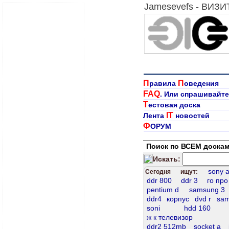
Jamesevefs - ВИЗ
П
П
равила
оведения
FAQ
. Или спрашивайте
Т
естовая доска
IT
Лента
новостей
Ф
ОРУМ
Поиск по ВСЕМ доскам
Искать:
sony 
Сегодня ищут:
ddr 800
ddr 3
го про
pentium d
samsung 3
ddr4
корпус
dvd r
sam
soni
hdd 160
ж к телевизор
ddr2 512mb
socket а