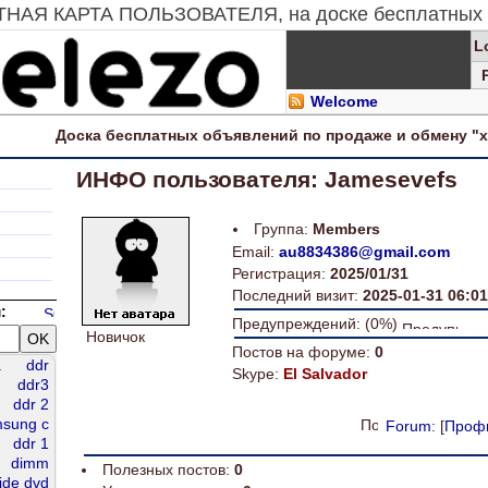
ИТНАЯ КАРТА ПОЛЬЗОВАТЕЛЯ, на доске бесплатных 
L
Welcome
Доска
бесплатных
объявлений по продаже и обмену "
ИНФО пользователя: Jamesevefs
Группа:
Members
Email:
au8834386@gmail.com
Регистрация:
2025/01/31
Последний визит:
2025-01-31 06:01
:
Предупреждений: (0%)
Новичок
Постов на форуме:
0
a
ddr
Skype:
El Salvador
ddr3
ddr 2
sung c
Forum
: [
Проф
ddr 1
dimm
Полезных постов:
0
ide dvd