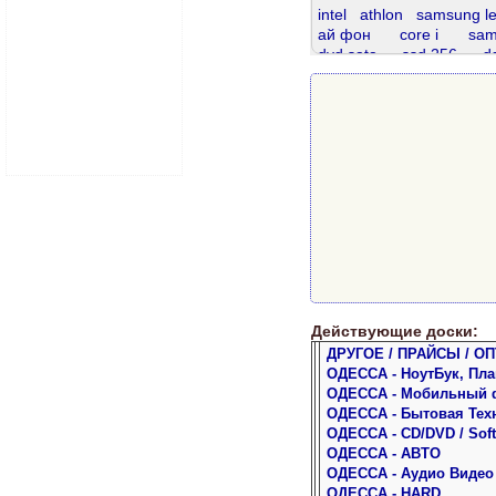
intel
athlon
samsung l
ай фон
core i
sam
dvd sata
ssd 256
d
ddr3 4gb
sata 320
ddr 4
ddr 2gb
dd
телефон
samsung
теле
Действующие доски:
ДРУГОЕ / ПРАЙСЫ / ОП
ОДЕССА - НоутБук, Пл
ОДЕССА - Мобильный 
ОДЕССА - Бытовая Тех
ОДЕССА - CD/DVD / Soft
ОДЕССА - АВТО
ОДЕССА - Аудио Видео
ОДЕССА - HARD