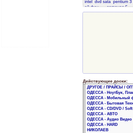
intel
dvd sata
pentium 3
ай фон
samsung 5
sata 320
ddr 2gb
dd
ddr3 4gb
ddr3 8 gb
т
ddr2 800
ddr 512
g 200
Действующие доски:
ДРУГОЕ / ПРАЙСЫ / ОП
ОДЕССА - НоутБук, Пла
ОДЕССА - Мобильный 
ОДЕССА - Бытовая Тех
ОДЕССА - CD/DVD / Soft
ОДЕССА - АВТО
ОДЕССА - Аудио Видео
ОДЕССА - HARD
НИКОЛАЕВ