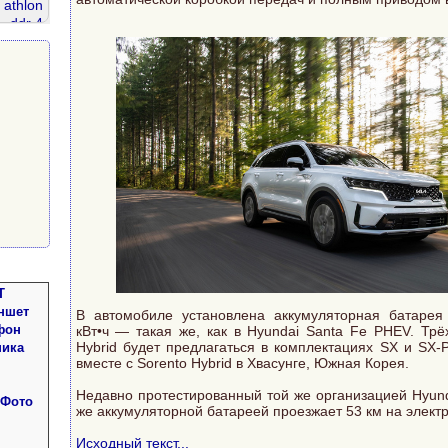
athlon
ddr 4
r2 667
елефон
Т
ншет
В автомобиле установлена аккумуляторная батарея
фон
кВт•ч — такая же, как в Hyundai Santa Fe PHEV. Трё
Hybrid будет предлагаться в комплектациях SX и SX-
ника
вместе с Sorento Hybrid в Хвасунге, Южная Корея.
Недавно протестированный той же организацией Hyund
 Фото
же аккумуляторной батареей проезжает 53 км на электр
Исходный текст...