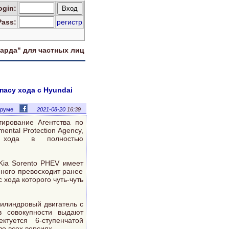
og
in
:
Pass:
регистр
харда" для
частных лиц
пасу хода с Hyundai
оруме
2021-08-20
16:39
ирование Агентства по
ntal Protection Agency,
 хода в полностью
Kia Sorento PHEV имеет
много превосходит ранее
 хода которого чуть-чуть
-цилиндровый двигатель с
в совокупности выдают
ктуется 6-ступенчатой
о всех версиях.