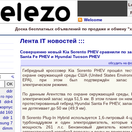
L
Welcome
Доска
бесплатных
объявлений по продаже и обмену "
Лента IT новостей :::
Совершенно новый Kia Sorento PHEV сравнили по за
Santa Fe PHEV и Hyundai Tucson PHEV
обсудить на ф
Гибридный кроссовер Kia Sorento PHEV прошёл тест
охране окружающей среды США (United States Environme
:
EPA), при этом был подтверждён запас
электрическом режиме.
ddr
По данным Агентства по охране окружающей среды, 
го про
электрический запас хода 51,5 км. В этом плане он не
3
ddr4
протестированный гибрид Hyundai Santa Fe PHEV, запас
корпус
не дотягивает до 50 км (49,9 км).
dd 160
ddr 1
В Sorento Plug-In Hybrid используется 1,6-литровый 4
турбонаддувом и один электродвигатель, которые 
sung 7
мощность 261 л.с. Бензиновый двигатель компле
dimm
автоматической коробкой передач и полным приводом в