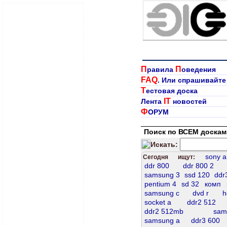
П
П
равила
оведения
FAQ
. Или спрашивайте
Т
естовая доска
IT
Лента
новостей
Ф
ОРУМ
Поиск по ВСЕМ доскам
Искать:
sony а
Сегодня ищут:
ddr 800
ddr 800 2
samsung 3
ssd 120
ddr
pentium 4
sd 32
комп
samsung c
dvd r
h
socket а
ddr2 512
ddr2 512mb
sam
samsung a
ddr3 600