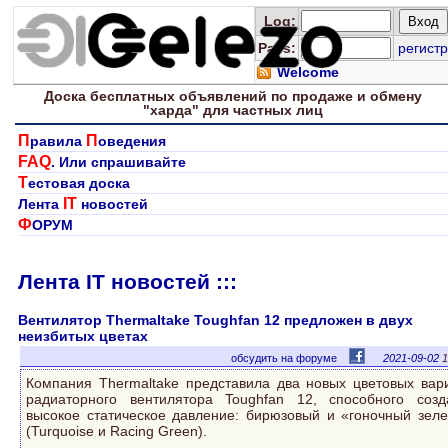
Log
:
Pass:
регистр
Welcome
Доска
бесплатных
объявлений по продаже и обмену
"харда" для
частных лиц
П
П
равила
оведения
FAQ
. Или спрашивайте
Т
естовая доска
IT
Лента
новостей
Ф
ОРУМ
Лента IT новостей :::
Вентилятор Thermaltake Toughfan 12 предложен в двух
неизбитых цветах
обсудить на форуме
2021-09-02
1
Компания Thermaltake представила два новых цветовых вар
радиаторного вентилятора Toughfan 12, способного созд
высокое статическое давление: бирюзовый и «гоночный зел
(Turquoise и Racing Green).