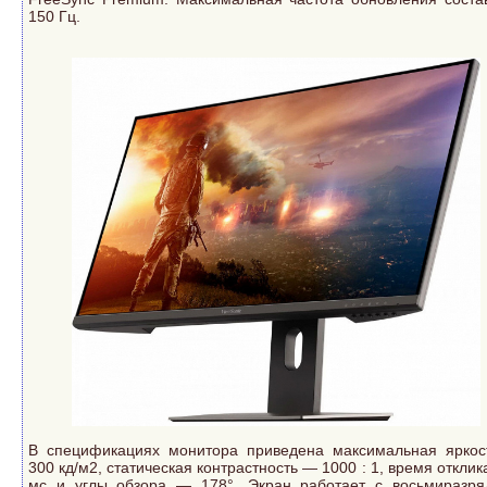
150 Гц.
В спецификациях монитора приведена максимальная ярко
300 кд/м2, статическая контрастность — 1000 : 1, время отклик
мс и углы обзора — 178°. Экран работает с восьмиразр