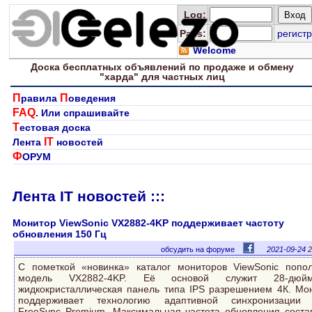
Log
:
Pass:
регистр
Welcome
Доска
бесплатных
объявлений по продаже и обмену
"харда" для
частных лиц
П
П
равила
оведения
FAQ
. Или спрашивайте
Т
естовая доска
IT
Лента
новостей
Ф
ОРУМ
Лента IT новостей :::
Монитор ViewSonic VX2882-4KP поддерживает частоту
обновления 150 Гц
обсудить на форуме
2021-09-24
2
С пометкой «новинка» каталог мониторов ViewSonic попо
модель VX2882-4KP. Её основой служит 28-дюйм
жидкокристаллическая панель типа IPS разрешением 4К. Мо
поддерживает технологию адаптивной синхронизации
FreeSync Premium. Максимальная частота обновления соста