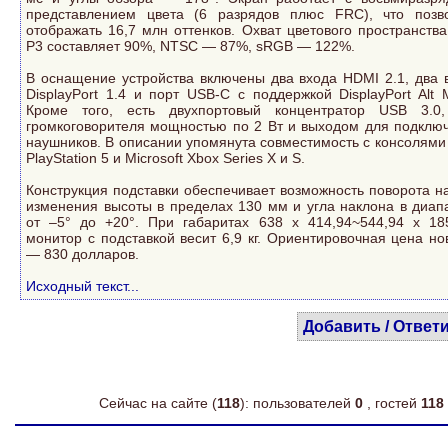
представлением цвета (6 разрядов плюс FRC), что позв
отображать 16,7 млн оттенков. Охват цветового пространства
P3 составляет 90%, NTSC — 87%, sRGB — 122%.
В оснащение устройства включены два входа HDMI 2.1, два 
DisplayPort 1.4 и порт USB-C с поддержкой DisplayPort Alt 
Кроме того, есть двухпортовый концентратор USB 3.0
громкоговорителя мощностью по 2 Вт и выходом для подклю
наушников. В описании упомянута совместимость с консолями
PlayStation 5 и Microsoft Xbox Series X и S.
Конструкция подставки обеспечивает возможность поворота на
изменения высоты в пределах 130 мм и угла наклона в диап
от –5° до +20°. При габаритах 638 x 414,94~544,94 x 1
монитор с подставкой весит 6,9 кг. Ориентировочная цена но
— 830 долларов.
Исходный текст...
Добавить / Ответ
Сейчас на сайте (
118
): пользователей
0
, гостей
118