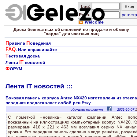
Log
:
Pass:
регистр
Welcome
Доска
бесплатных
объявлений по продаже и обмену
"харда" для
частных лиц
П
П
равила
оведения
FAQ
. Или спрашивайте
Т
естовая доска
IT
Лента
новостей
Ф
ОРУМ
Лента IT новостей :::
Боковая панель корпуса Antec NX420 изготовлена из стекла
передняя представляет собой решётку
обсудить на форуме
2021-10-07
1
С пометкой «новинка» каталог компании Antec попо
показанный на иллюстрациях компьютерный корпус NX420. К
размерами 416 х 221 х 463 мм возглавил серию NX начал
уровня. Его передняя панель сделана в виде решётки, раздел
на несколько сегментов с разной ориентацией рёбер. Бо