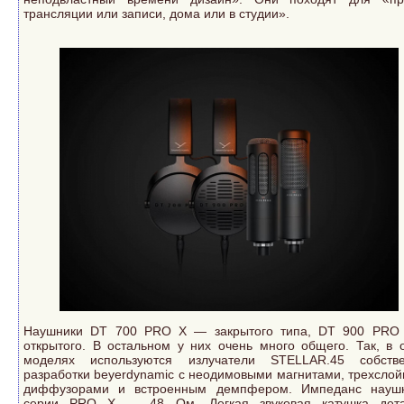
трансляции или записи, дома или в студии».
Наушники DT 700 PRO X — закрытого типа, DT 900 PR
открытого. В остальном у них очень много общего. Так, в 
моделях используются излучатели STELLAR.45 собств
разработки beyerdynamic с неодимовыми магнитами, трехсло
диффузорами и встроенным демпфером. Импеданс науш
серии PRO X — 48 Ом. Легкая звуковая катушка дета