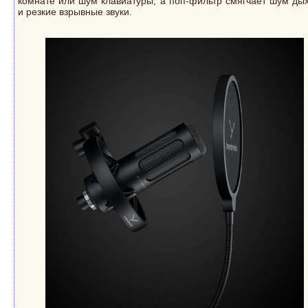
комнате или шум клавиатуры, а поп-фильтр смягчает шум ды
и резкие взрывные звуки.