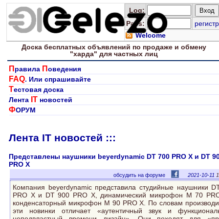
Log
:
Pass:
регистр
Welcome
Доска
бесплатных
объявлений по продаже и обмену
"харда" для
частных лиц
П
П
равила
оведения
FAQ
. Или спрашивайте
Т
естовая доска
IT
Лента
новостей
Ф
ОРУМ
Лента IT новостей :::
Представлены наушники beyerdynamic DT 700 PRO X и DT 9
PRO X
обсудить на форуме
2021-10-11
1
Компания beyerdynamic представила студийные наушники D
PRO X и DT 900 PRO X, динамический микрофон M 70 PR
конденсаторный микрофон M 90 PRO X. По словам производи
эти новинки отличает «аутентичный звук и функционал
неподвластный времени дизайн». Они походят для «п