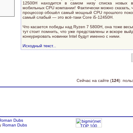
12500H находится в самом низу списка новых вы
мобильных CPU компании! Фактически можно сказать, 
процессор обошёл самый мощный CPU прошлого покол
самый слабый — это всё-таки Core i5-12450H.
Что касается победы над Ryzen 7 5800H, она тоже весь
тут стоит помнить, что уже представлены и вскоре вый
конкурировать новинки Intel будут именно с ними.
Исходный текст...
Сейчас на сайте (
124
): пол
Roman Dubs
by
Roman Dubs