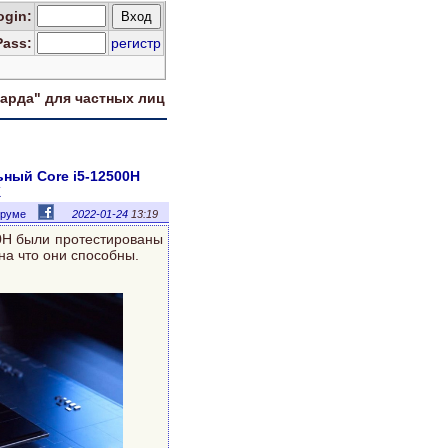
og
in
:
Pass:
регистр
харда" для
частных лиц
ный Core i5-12500H
K
оруме
2022-01-24
13:19
0H были протестированы
на что они способны.