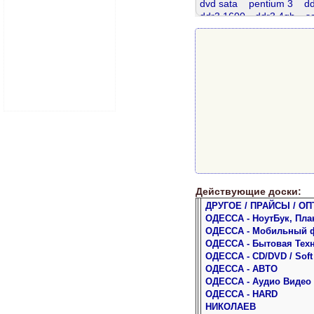
dvd sata
pentium 3
dd
ddr3 1600
ddr3 4gb
s
ddr2
ddr 8gb
ddr 4
samsung
теле жк
т
ddr 512
Действующие доски:
ДРУГОЕ / ПРАЙСЫ / ОП
ОДЕССА - НоутБук, Пла
ОДЕССА - Мобильный 
ОДЕССА - Бытовая Тех
ОДЕССА - CD/DVD / Soft
ОДЕССА - АВТО
ОДЕССА - Аудио Видео
ОДЕССА - HARD
НИКОЛАЕВ