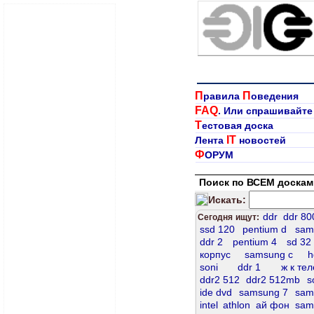
П
П
равила
оведения
FAQ
. Или спрашивайте
Т
естовая доска
IT
Лента
новостей
Ф
ОРУМ
Поиск по ВСЕМ доскам
Искать:
ddr
ddr 80
Сегодня ищут:
ssd 120
pentium d
sam
ddr 2
pentium 4
sd 32
корпус
samsung c
h
soni
ddr 1
ж к те
ddr2 512
ddr2 512mb
s
ide dvd
samsung 7
sam
intel
athlon
ай фон
sam