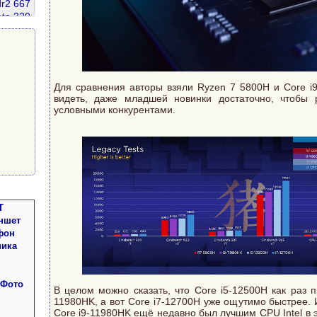
r2 667
ata 320
ddr 2gb
елефон
Для сравнения авторы взяли Ryzen 7 5800H и Core i9
видеть, даже младшей новинки достаточно, чтобы 
условными конкурентами.
Т
ншет
фон
ника
 Фото
В целом можно сказать, что Core i5-12500H как раз 
11980HK, а вот Core i7-12700H уже ощутимо быстрее. И
Core i9-11980HK ещё недавно был лучшим CPU Intel в э