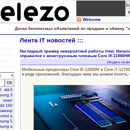
L
Welcome
Доска
бесплатных
объявлений по продаже и обмену "
Лента IT новостей :::
Наглядный пример невероятной работы Intel. Началь
справился с монструозным топовым Core i9-11980H
обсудить на ф
Мобильные процессоры Core i5-12500H и Core i7-1270
в ряде приложений, благодаря чему мы можем понять, 
:
0
ddr3
sung 3
комп
dd 160
левизор
ocket а
sung 5
sung a