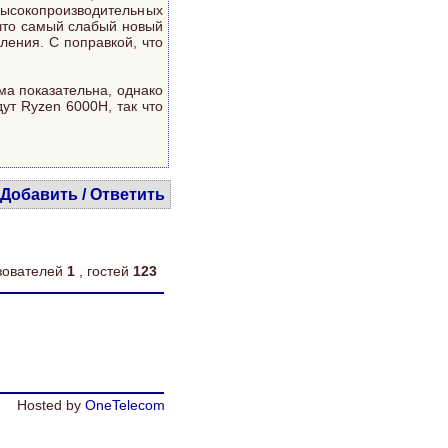
сокопроизводительных
что самый слабый новый
ения. С поправкой, что
ма показательна, однако
дут Ryzen 6000H, так что
Добавить / Ответить
ьзователей
1
, гостей
123
Hosted by
OneTelecom