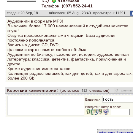
ICQ:
419793886
Телефон:
(097) 552-24-41
создан: 20 Sep, 18 -
обновлен: 05 Aug - 23:40
просмотрен: 11291
19:41
раз.
Аудиокниги в формате MP3!
В наличии более 17 000 наименований в студийном качестве
звука!
Озвучка профессиональными чтецами. База аудиокниг
постоянно пополняется.
Запись на диски: CD, DVD;
флешки и карты памяти любого объёма,
Аудиокниги по бизнесу, психологии, истории. художественная
литература: классика, детектив, фантастика, приключения и
другое.
Кроме аудиокниг имеется также:
Коллекция радиоспектаклей, как для детей, так и для взрослых,
более 200 Gb.
Короткий комментарий:
(осталось
символов)
Ваше имя:
Введите 5 цифр в поле: