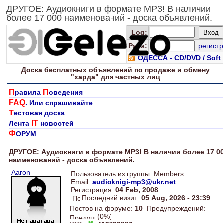
ДРУГОЕ: Аудиокниги в формате MP3! В наличии
более 17 000 наименований - доска объявлений.
Log
:
Pass:
регистр
ОДЕССА - CD/DVD / Soft
Доска
бесплатных
объявлений по продаже и обмену
"харда" для
частных лиц
П
П
равила
оведения
FAQ
. Или спрашивайте
Т
естовая доска
IT
Лента
новостей
Ф
ОРУМ
ДРУГОЕ: Аудиокниги в формате MP3! В наличии более 17 0
наименований - доска объявлений.
Aaron
Пользователь из группы: Members
Email:
audioknigi-mp3@ukr.net
Регистрация:
04 Feb, 2008
Последний визит:
05 Aug, 2026 - 23:39
Постов на форуме:
10
Предупреждений:
(0%)