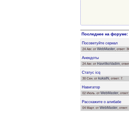
Последнее на форуме:
П
осоветуйте сериал
WebMaster
24 Авг. от
, ответ: 3
А
некдоты
HavrilkoVadim
24 Авг. от
, отве
С
татус icq
kukaIN
30 Сен. от
, ответ: 7.
Н
авигатор
WebMaster
02 Июль. от
, ответ:
Р
асскажите о алибабе
WebMaster
04 Март. от
, ответ: 