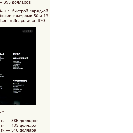
 — 355 долларов
А·ч с быстрой зарядкой
йными камерами 50 и 13
alcomm Snapdragon 870.
ие:
яти — 385 долларов
яти — 433 доллара
яти — 540 доллара