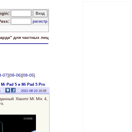
og
in
:
Pass:
регистр
харда" для
частных лиц
8-07
][
08-06
][
08-05
]
Mi Pad 5 и Mi Pad 5 Pro
2021-08-10
18:08
i
данный Xiaomi Mi Mix 4,
ro.