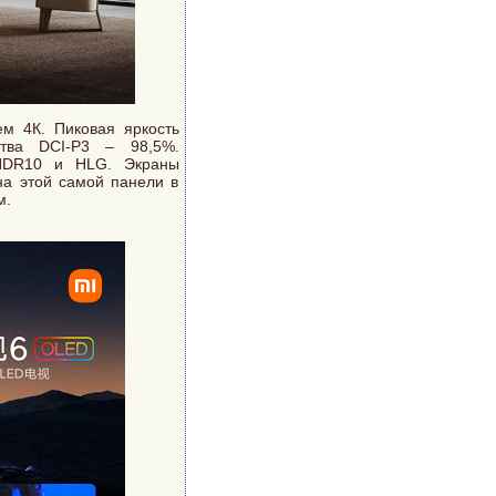
м 4К. Пиковая яркость
нства DCI-P3 – 98,5%.
 HDR10 и HLG. Экраны
а этой самой панели в
м.