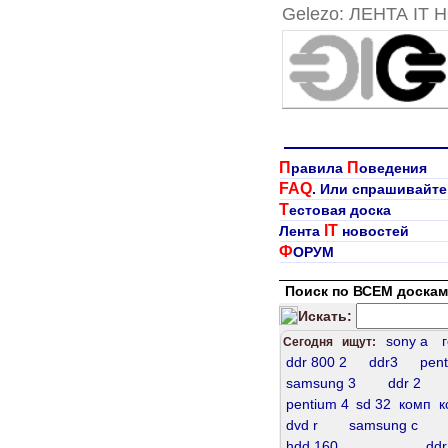
Gelezo: ЛЕНТА IT 
П
П
равила
оведения
FAQ
. Или спрашивайте
Т
естовая доска
IT
Лента
новостей
Ф
ОРУМ
Поиск по ВСЕМ доскам
Искать:
sony a
Сегодня ищут:
ddr 800 2
ddr3
pent
samsung 3
ddr 2
pentium 4
sd 32
комп
к
dvd r
samsung c
hdd 160
ddr