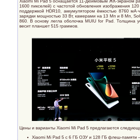
Xiaomi Mi Pad 5 оснащается 11-дюймовым ЖК-экраном ра
1600 пикселей) с частотой обновления изображения 120 
поддержкой HDR10, аккумулятором ёмкостью 8760 мА·ч
зарядки мощностью 33 Вт, камерами на 13 Мп и 8 Мп, S
860. В основу легла оболочка MUIU for Pad. Толщина у
весит планшет 515 граммов.
Цены и варианты Xiaomi Mi Pad 5 предлагаются следующ
Xiaomi Mi Pad 5 с 6 ГБ ОЗУ и 128 ГБ флеш-памяти