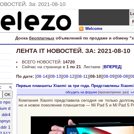
НОВОСТЕЙ. За: 2021-08-10
L
Welcome
Доска
бесплатных
объявлений по продаже и обмену "
ЛЕНТА IT НОВОСТЕЙ. ЗА: 2021-08-10
ВСЕГО НОВОСТЕЙ:
14720
.
Сейчас на странице
c 1 по 21
. Листаем: [
ВПЕРЕД
]
По дате:
[
08-14
][
08-13
][
08-12
][
08-11
][
08-10
][
08-09
][
08-08
][
0
Первые планшеты Xiaomi за три года. Представлены Xiaomi 
:
обсудить на форуме
[просмотренно: раз]
lof
XIAOMI .
Компания Xiaomi представила сегодня не только долгож
го про
но и новое поколение планшетов — Mi Pad 5 и Mi Pad 5 P
ium d
ddr4
орпус
ddr 1
2 512