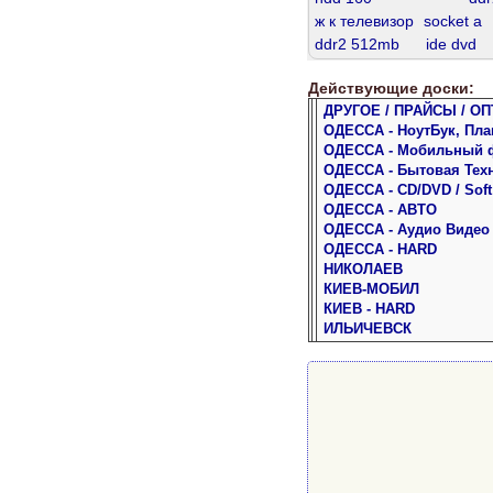
ж к телевизор
socket а
ddr2 512mb
ide dvd
samsung 5
dvd sata
Действующие доски:
core i
ssd 256
pent
ДРУГОЕ / ПРАЙСЫ / ОП
ddr2 667
ddr 8gb
ddr
ОДЕССА - НоутБук, Пл
ddr 2gb
ddr3 1600
ОДЕССА - Мобильный 
ddr3 8 gb
ddr2 800
ОДЕССА - Бытовая Тех
теле жк
sata 160
ОДЕССА - CD/DVD / Soft
ОДЕССА - АВТО
ОДЕССА - Аудио Видео
ОДЕССА - HARD
НИКОЛАЕВ
КИЕВ-МОБИЛ
КИЕВ - HARD
ИЛЬИЧЕВСК