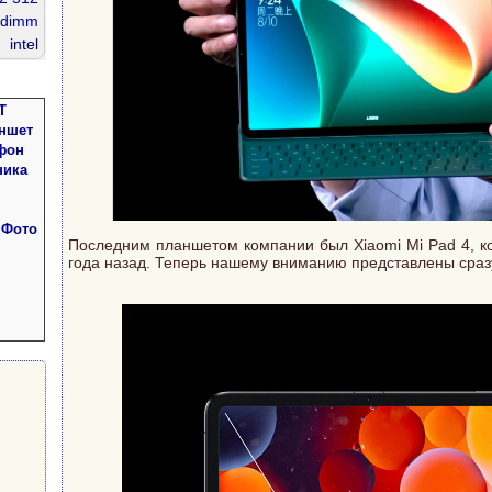
dimm
intel
проц
ium 3
Т
3 4gb
аншет
ddr 4
фон
g 200
ника
 Фото
Последним планшетом компании был Xiaomi Mi Pad 4, к
года назад. Теперь нашему вниманию представлены сразу