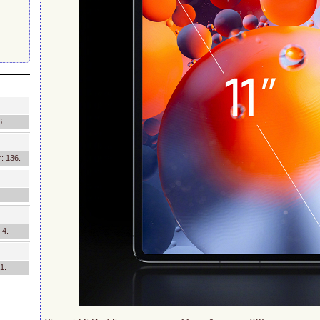
6.
т: 136.
 4.
1.