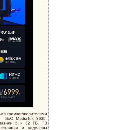
ьмя громкоговорителями
– SoC MediaTek 9638,
тавили 3 и 32 ГБ. ТВ
асстояния и наделены