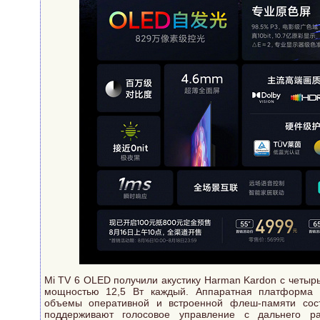
Mi TV 6 OLED получили акустику Harman Kardon с четыр
мощностью 12,5 Вт каждый. Аппаратная платформа 
объемы оперативной и встроенной флеш-памяти сос
поддерживают голосовое управление с дальнего р