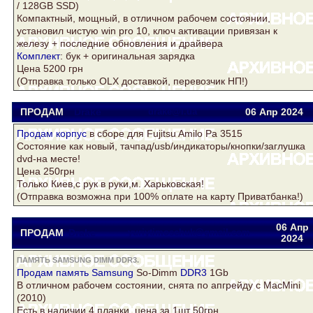
/ 128GB SSD)
Компактный, мощный, в отличном рабочем состоянии,
установил чистую win pro 10, ключ активации привязан к
железу + последние обновления и драйвера
Комплект
: бук + оригинальная зарядка
Цена 5200 грн
(Отправка только OLX доставкой, перевозчик НП!)
ПРОДАМ
Drake
drake@i.ua
06 Апр
2024
Продам
корпус
в сборе для Fujitsu Amilo Pa 3515
Состояние как новый, тачпад/usb/индикаторы/кнопки/заглушка
dvd-на месте!
Цена 250грн
Только Киев,с рук в руки,м. Харьковская!
(Отправка возможна при 100% оплате на карту Приватбанка!)
06 Апр
ПРОДАМ
Drake
yuriytimoschuk@gmail.com
2024
ПАМЯТЬ SAMSUNG DIMM DDR3.
Продам
память Samsung
So-Dimm
DDR3
1Gb
В отличном рабочем состоянии, снята по апгрейду с MacMini
(2010)
Есть в наличии 4 планки, цена за 1шт 50грн