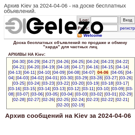
Архив Kiev за 2024-04-06 - на доске бесплатных
объявлений.
Log
:
Pass:
регистр
Welcome
Доска
бесплатных
объявлений по продаже и обмену
"харда" для
частных лиц
АРХИВЫ НА Kiev:
[
04-30
] [
04-29
] [
04-27
] [
04-26
] [
04-25
] [
04-24
] [
04-23
] [
04-22
]
[
04-21
] [
04-20
] [
04-19
] [
04-18
] [
04-17
] [
04-16
] [
04-15
] [
04-14
]
[
04-13
] [
04-11
] [
04-10
] [
04-09
] [
04-08
] [
04-07
]
04-06
[
04-05
] [
04-
04
] [
04-03
] [
04-02
] [
04-01
] [
03-30
] [
03-29
] [
03-28
] [
03-27
] [
03-26
]
[
03-25
] [
03-24
] [
03-23
] [
03-22
] [
03-20
] [
03-19
] [
03-18
] [
03-17
]
[
03-16
] [
03-15
] [
03-14
] [
03-13
] [
03-12
] [
03-11
] [
03-10
] [
03-09
] [
03-
08
] [
03-07
] [
03-06
] [
03-05
] [
03-04
] [
03-03
] [
03-02
] [
03-01
] [
02-29
]
[
02-28
] [
02-27
] [
02-26
] [
02-25
] [
02-24
] [
02-23
] [
02-22
] [
02-21
]
[
02-20
] [
02-19
]
Архив сообщений на Kiev за 2024-04-06