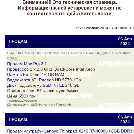
Внимание!!! Это техническая страница.
Информация на ней устаревает и может не
соответсвовать действительности.
архив создан: 2024-04-07 00:01:0
06 Апр
ПРОДАМ
Drake
yuriytimoschuk@gmail.com
2024
ВИДЕОКАРТА ПРОЦЕССОР SSD INTEL ПАМЯТЬ RADEON ДИСК XEON DIMM
CORE.
Продам Mac Pro 3.1
Процессор
2 x 2,8 GHz Quad-Core Intel
Xeon
Память
Fb-Dimm 16 GB RAM
Видеокарта
ATI
Radeon
HD 5770 1Gb
Диск
под систему
SSD INTEL
240 GB
Оригинальная BT клавиатура /мышь
Цена 6500 грн
Только Киев,м. Харьковская!
(Отправка возможна при 100% оплате на карту Приватбанка!)
06 Апр
ПРОДАМ
Drake
yuriytimoschuk@gmail.com
2024
Продам ультрабук Lenovo Thinkpad X240 (i7-4600u / 8GB
DDR3