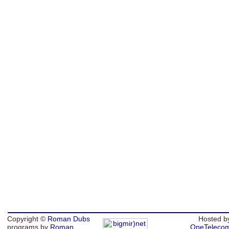
Copyright ©
Roman Dubs
Hosted b
programs by
Roman
OneTeleco