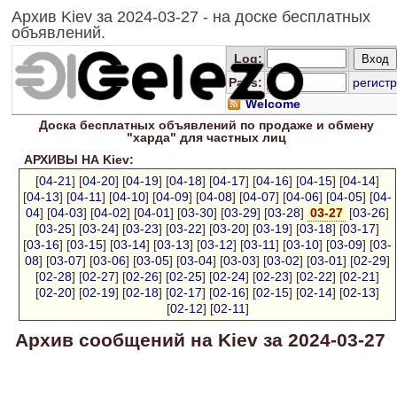
Архив Kiev за 2024-03-27 - на доске бесплатных
объявлений.
Log
:
Pass:
регистр
Welcome
Доска
бесплатных
объявлений по продаже и обмену
"харда" для
частных лиц
АРХИВЫ НА Kiev:
[
04-21
] [
04-20
] [
04-19
] [
04-18
] [
04-17
] [
04-16
] [
04-15
] [
04-14
]
[
04-13
] [
04-11
] [
04-10
] [
04-09
] [
04-08
] [
04-07
] [
04-06
] [
04-05
] [
04-
04
] [
04-03
] [
04-02
] [
04-01
] [
03-30
] [
03-29
] [
03-28
]
03-27
[
03-26
]
[
03-25
] [
03-24
] [
03-23
] [
03-22
] [
03-20
] [
03-19
] [
03-18
] [
03-17
]
[
03-16
] [
03-15
] [
03-14
] [
03-13
] [
03-12
] [
03-11
] [
03-10
] [
03-09
] [
03-
08
] [
03-07
] [
03-06
] [
03-05
] [
03-04
] [
03-03
] [
03-02
] [
03-01
] [
02-29
]
[
02-28
] [
02-27
] [
02-26
] [
02-25
] [
02-24
] [
02-23
] [
02-22
] [
02-21
]
[
02-20
] [
02-19
] [
02-18
] [
02-17
] [
02-16
] [
02-15
] [
02-14
] [
02-13
]
[
02-12
] [
02-11
]
Архив сообщений на Kiev за 2024-03-27