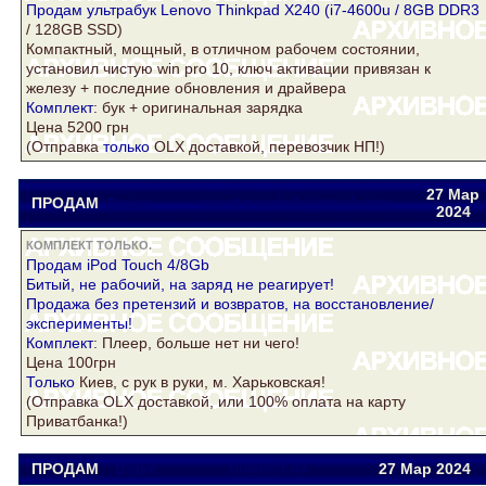
Продам ультрабук Lenovo Thinkpad X240 (i7-4600u / 8GB
DDR3
/ 128GB SSD)
Компактный, мощный, в отличном рабочем состоянии,
установил чистую win pro 10, ключ активации привязан к
железу + последние обновления и драйвера
Комплект
: бук + оригинальная зарядка
Цена 5200 грн
(Отправка
только
OLX доставкой, перевозчик НП!)
27 Мар
ПРОДАМ
Drake
yuriytimoschuk@gmail.com
2024
КОМПЛЕКТ ТОЛЬКО.
Продам iPod Touch 4/8Gb
Битый, не рабочий, на заряд не реагирует!
Продажа без претензий и возвратов, на восстановление/
эксперименты!
Комплект
: Плеер, больше нет ни чего!
Цена 100грн
Только
Киев, с рук в руки, м. Харьковская!
(Отправка OLX доставкой, или 100% оплата на карту
Приватбанка!)
ПРОДАМ
Drake
drake@i.ua
27 Мар
2024