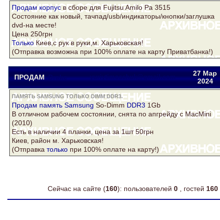
Продам
корпус
в сборе для Fujitsu Amilo Pa 3515
Состояние как новый, тачпад/usb/индикаторы/кнопки/заглушка
dvd-на месте!
Цена 250грн
Только
Киев,с рук в руки,м. Харьковская!
(Отправка возможна при 100% оплате на карту Приватбанка!)
27 Мар
ПРОДАМ
Drake
yuriytimoschuk@gmail.com
2024
ПАМЯТЬ SAMSUNG ТОЛЬКО DIMM DDR3.
Продам
память Samsung
So-Dimm
DDR3
1Gb
В отличном рабочем состоянии, снята по апгрейду с MacMini
(2010)
Есть в наличии 4 планки, цена за 1шт 50грн
Киев, район м. Харьковская!
(Отправка
только
при 100% оплате на карту!)
Сейчас на сайте (
160
): пользователей
0
, гостей
160