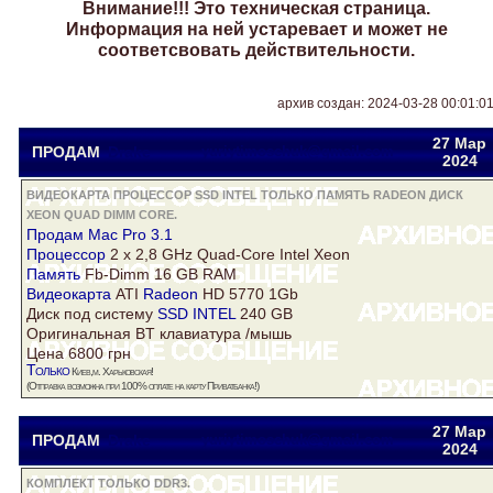
Внимание!!! Это техническая страница.
Информация на ней устаревает и может не
соответсвовать действительности.
архив создан: 2024-03-28 00:01:0
27 Мар
ПРОДАМ
Drake
yuriytimoschuk@gmail.com
2024
ВИДЕОКАРТА ПРОЦЕССОР SSD INTEL ТОЛЬКО ПАМЯТЬ RADEON ДИСК
XEON QUAD DIMM CORE.
Продам Mac Pro 3.1
Процессор
2 x 2,8 GHz
Quad
-Core Intel
Xeon
Память
Fb-Dimm 16 GB RAM
Видеокарта
ATI
Radeon
HD 5770 1Gb
Диск
под систему
SSD INTEL
240 GB
Оригинальная BT клавиатура /мышь
Цена 6800 грн
Только
Киев,м. Харьковская!
(Отправка возможна при 100% оплате на карту Приватбанка!)
27 Мар
ПРОДАМ
Drake
yuriytimoschuk@gmail.com
2024
КОМПЛЕКТ ТОЛЬКО DDR3.