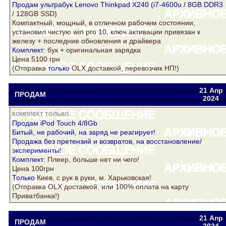
Продам ультрабук Lenovo Thinkpad X240 (i7-4600u / 8GB
DDR3
/ 128GB SSD)
Компактный, мощный, в отличном рабочем состоянии,
установил чистую win pro 10, ключ активации привязан к
железу + последние обновления и драйвера
Комплект
: бук + оригинальная зарядка
Цена 5100 грн
(Отправка
только
OLX доставкой, перевозчик НП!)
21 Апр
ПРОДАМ
Drake
yuriytimoschuk@gmail.com
2024
КОМПЛЕКТ ТОЛЬКО.
Продам iPod Touch 4/8Gb
Битый, не рабочий, на заряд не реагирует!
Продажа без претензий и возвратов, на восстановление/
эксперименты!
Комплект
: Плеер, больше нет ни чего!
Цена 100грн
Только
Киев, с рук в руки, м. Харьковская!
(Отправка OLX доставкой, или 100% оплата на карту
Приватбанка!)
21 Апр
ПРОДАМ
Drake
yuriytimoschuk@gmail.com