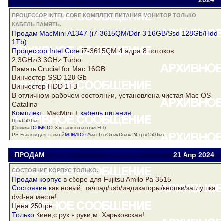
2024
ПРОЦЕССОР INTEL CORE КОМПЛЕКТ ПИТАНИЯ МОНИТОР ТОЛЬКО
КАБЕЛЬ ПАМЯТЬ.
Продам MacMini A1347 (i7-3615QM/Ddr 3 16GB/Ssd 128Gb/Hdd
1Tb)
Процессор Intel Core
i7-3615QM 4 ядра 8 потоков
2.3GHz/3.3GHz Turbo
Память
Crucial for Mac 16GB
Винчестер SSD 128 Gb
Винчестер HDD 1TB
В отличном рабочем состоянии, установлена чистая Mac OS
Catalina
Комплект
: MacMini +
кабель
питания
.
Цена 6500 грн
только
(Отправка
OLX доставкой, перевозчик НП!)
монитор
P.S. Есть в продаже отличный
Apple Led Cinema Display 24, цена 5500грн
ПРОДАМ
Drake
drake@i.ua
21 Апр
2024
СОСТОЯНИЕ КОРПУС ТОЛЬКО.
Продам
корпус
в сборе для Fujitsu Amilo Pa 3515
Состояние
как новый, тачпад/usb/индикаторы/кнопки/заглушка
dvd-на месте!
Цена 250грн
Только
Киев,с рук в руки,м. Харьковская!