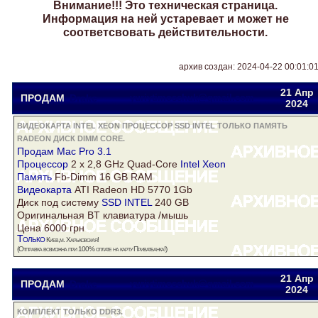
Внимание!!! Это техническая страница.
Информация на ней устаревает и может не
соответсвовать действительности.
архив создан: 2024-04-22 00:01:0
21 Апр
ПРОДАМ
Drake
yuriytimoschuk@gmail.com
2024
ВИДЕОКАРТА INTEL XEON ПРОЦЕССОР SSD INTEL ТОЛЬКО ПАМЯТЬ
RADEON ДИСК DIMM CORE.
Продам Mac Pro 3.1
Процессор
2 x 2,8 GHz Quad-Core
Intel Xeon
Память
Fb-Dimm 16 GB RAM
Видеокарта
ATI
Radeon
HD 5770 1Gb
Диск
под систему
SSD INTEL
240 GB
Оригинальная BT клавиатура /мышь
Цена 6000 грн
Только
Киев,м. Харьковская!
(Отправка возможна при 100% оплате на карту Приватбанка!)
21 Апр
ПРОДАМ
Drake
yuriytimoschuk@gmail.com
2024
КОМПЛЕКТ ТОЛЬКО DDR3.