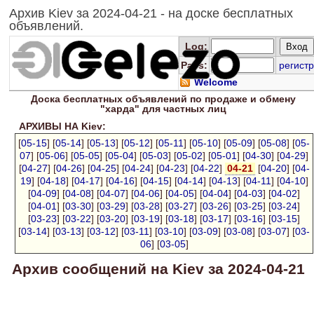
Архив Kiev за 2024-04-21 - на доске бесплатных
объявлений.
Log
:
Pass:
регистр
Welcome
Доска
бесплатных
объявлений по продаже и обмену
"харда" для
частных лиц
АРХИВЫ НА Kiev:
[
05-15
] [
05-14
] [
05-13
] [
05-12
] [
05-11
] [
05-10
] [
05-09
] [
05-08
] [
05-
07
] [
05-06
] [
05-05
] [
05-04
] [
05-03
] [
05-02
] [
05-01
] [
04-30
] [
04-29
]
[
04-27
] [
04-26
] [
04-25
] [
04-24
] [
04-23
] [
04-22
]
04-21
[
04-20
] [
04-
19
] [
04-18
] [
04-17
] [
04-16
] [
04-15
] [
04-14
] [
04-13
] [
04-11
] [
04-10
]
[
04-09
] [
04-08
] [
04-07
] [
04-06
] [
04-05
] [
04-04
] [
04-03
] [
04-02
]
[
04-01
] [
03-30
] [
03-29
] [
03-28
] [
03-27
] [
03-26
] [
03-25
] [
03-24
]
[
03-23
] [
03-22
] [
03-20
] [
03-19
] [
03-18
] [
03-17
] [
03-16
] [
03-15
]
[
03-14
] [
03-13
] [
03-12
] [
03-11
] [
03-10
] [
03-09
] [
03-08
] [
03-07
] [
03-
06
] [
03-05
]
Архив сообщений на Kiev за 2024-04-21