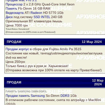
Продам Mac Pro 3.1
Процессор
2 x 2,8 GHz Quad-Core Intel
Xeon
Память
Fb-Dimm 16 GB RAM
Видеокарта
ATI
Radeon
HD 5770 1Gb
Диск
под систему
SSD INTEL
240 GB
Оригинальная BT клавиатура /мышь
Цена 7000 грн
Только Киев,м. Харьковская!
(Отправка возможна при 100% оплате на карту Приватбанка!)
ПРОДАМ
Drake
drake@i.ua
12 Мар
2024
Продам
корпус
в сборе для Fujitsu Amilo Pa 3515
Состояние как новый, тачпад/usb/индикаторы/кнопки/заглушка
dvd-на месте!
Цена 250грн
Только Киев,с рук в руки,м. Харьковская!
(Отправка возможна при 100% оплате на карту Приватбанка!)
12 Мар
ПРОДАМ
Drake
yuriytimoschuk@gmail.com
2024
ПАМЯТЬ SAMSUNG DIMM DDR3.
Продам
память Samsung
So-Dimm
DDR3
1Gb
В отличном рабочем состоянии, снята по апгрейду с MacMini
(2010)