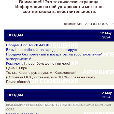
Внимание!!! Это техническая страница.
Информация на ней устаревает и может не
соответсвовать действительности.
архив создан: 2024-03-13 00:01:0
12 Мар
ПРОДАМ
Drake
yuriytimoschuk@gmail.com
2024
Продам iPod Touch 4/8Gb
Битый, не рабочий, на заряд не реагирует!
Продажа без претензий и возвратов, на восстановление/
эксперименты!
Комплект
: Плеер, больше нет ни чего!
Цена 100грн
Только Киев, с рук в руки, м. Харьковская!
(Отправка OLX доставкой, или 100% оплата на карту
Приватбанка!)
12 Мар
ПРОДАМ
Drake
yuriytimoschuk@gmail.com
2024
ВИДЕОКАРТА ПРОЦЕССОР SSD INTEL ПАМЯТЬ RADEON ДИСК XEON DIMM
CORE.