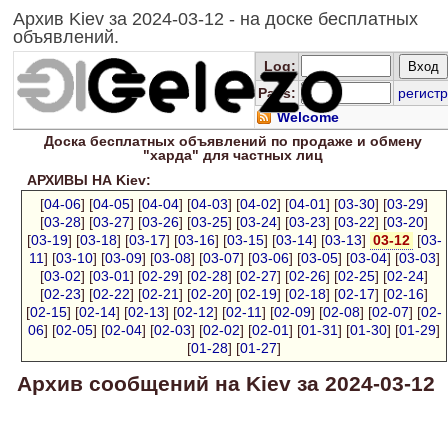
Архив Kiev за 2024-03-12 - на доске бесплатных
объявлений.
Log
:
Pass:
регистр
Welcome
Доска
бесплатных
объявлений по продаже и обмену
"харда" для
частных лиц
АРХИВЫ НА Kiev:
[
04-06
] [
04-05
] [
04-04
] [
04-03
] [
04-02
] [
04-01
] [
03-30
] [
03-29
]
[
03-28
] [
03-27
] [
03-26
] [
03-25
] [
03-24
] [
03-23
] [
03-22
] [
03-20
]
[
03-19
] [
03-18
] [
03-17
] [
03-16
] [
03-15
] [
03-14
] [
03-13
]
03-12
[
03-
11
] [
03-10
] [
03-09
] [
03-08
] [
03-07
] [
03-06
] [
03-05
] [
03-04
] [
03-03
]
[
03-02
] [
03-01
] [
02-29
] [
02-28
] [
02-27
] [
02-26
] [
02-25
] [
02-24
]
[
02-23
] [
02-22
] [
02-21
] [
02-20
] [
02-19
] [
02-18
] [
02-17
] [
02-16
]
[
02-15
] [
02-14
] [
02-13
] [
02-12
] [
02-11
] [
02-09
] [
02-08
] [
02-07
] [
02-
06
] [
02-05
] [
02-04
] [
02-03
] [
02-02
] [
02-01
] [
01-31
] [
01-30
] [
01-29
]
[
01-28
] [
01-27
]
Архив сообщений на Kiev за 2024-03-12