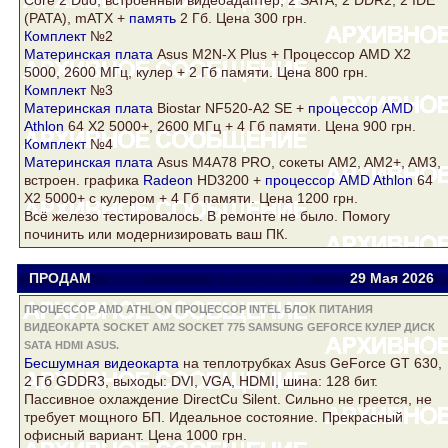
(PATA), mATX +
память
2 Гб. Цена 300 грн.
Комплект
№2
Материнская плата
Asus
M2N-X Plus + Процессор AMD X2
5000, 2600 МГц,
кулер
+ 2 Гб памяти. Цена 800 грн.
Комплект
№3
Материнская плата
Biostar NF520-A2 SE +
процессор AMD
Athlon
64 Х2 5000+, 2600 МГц + 4 Гб памяти. Цена 900 грн.
Комплект
№4
Материнская плата
Asus
M4A78 PRO, сокеты AM2, AM2+, AM3,
встроен. графика
Radeon
HD3200 +
процессор AMD Athlon
64
Х2 5000+ с
кулер
ом + 4 Гб памяти. Цена 1200 грн.
Всё железо тестировалось. В ремонте не было. Помогу
починить или модернизировать ваш ПК.
ПРОДАМ
Viator
viatora@ukr.net
29 Мая 2026
ПРОЦЕССОР AMD ATHLON ПРОЦЕССОР INTEL БЛОК ПИТАНИЯ
ВИДЕОКАРТА SOCKET AM2 SOCKET 775 SAMSUNG GEFORCE КУЛЕР ДИСК
SATA HDMI ASUS.
Беcшумная
видеокарта
на теплотрубках
Asus
GeForce
GT 630,
2 Гб GDDR3, выходы: DVI, VGA,
HDMI
, шина: 128 бит.
Пассивное охлаждение DirectCu Silent. Сильно не греется, не
требует мощного БП. Идеальное состояние. Прекрасный
офисный вариант. Цена 1000 грн.