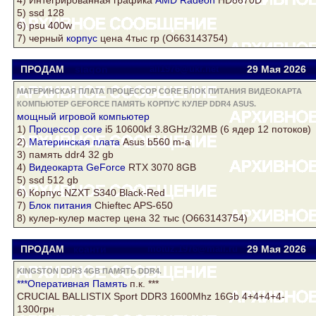
5) ssd 128
6) psu
400w
7) черный
корпус
цена 4тыс гр (О663143754)
ПРОДАМ
slagon
all1976@ukr.net
29 Мая 2026
МАТЕРИНСКАЯ ПЛАТА ПРОЦЕССОР CORE БЛОК ПИТАНИЯ ВИДЕОКАРТА
КОМПЬЮТЕР GEFORCE ПАМЯТЬ КОРПУС КУЛЕР DDR4 ASUS.
мощный игровой
компьютер
1)
Процессор core
i5 10600kf 3.8GHz/32MB (6 ядер 12 потоков)
2)
Материнская плата
Asus
b560 m-a
3)
память
ddr4
32 gb
4)
Видеокарта
GeForce
RTX 3070 8GB
5) ssd 512 gb
6)
Корпус
NZXT S340 Black-Red
7)
Блок питания
Chieftec APS-650
8)
кулер
-кулер мастер цена 32 тыс (О663143754)
ПРОДАМ
ксанти
motuz.1976@mail.ru
29 Мая 2026
KINGSTON DDR3 4GB ПАМЯТЬ DDR4.
***Оперативная
Память
п.к. ***
CRUCIAL BALLISTIX Sport DDR3 1600Mhz 16Gb 4+4+4+4-
1300грн