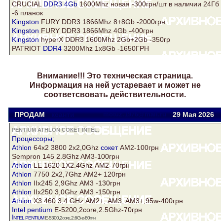
CRUCIAL
DDR3 4Gb
1600Mhz новая -300грн/шт в наличии 24Гб
-6 планок
Kingston
FURY DDR3 1866Mhz 8+8Gb -2000грн
Kingston
FURY DDR3 1866Mhz 4Gb -400грн
Kingston
hyperX DDR3 1600Mhz 2Gb+2Gb -350гр
PATRIOT
DDR4
3200Mhz 1x8Gb -1650ГРН
Внимание!!! Это техническая страница.
Информация на ней устаревает и может не
соответсвовать действительности.
ПРОДАМ
ксанти
motuz.1976@mail.ru
29 Мая 2026
PENTIUM ATHLON СОКЕТ INTEL.
Процессоры;
Athlon
64х2 3800 2х2,0Ghz
сокет
АМ2-100грн
Sempron 145 2.8Ghz AM3-100грн
Athlon
LE 1620 1Х2.4Ghz АМ2-70грн
Athlon
7750 2х2,7Ghz АМ2+ 120грн
Athlon
IIх245 2,9Ghz АМ3 -130грн
Athlon
IIх250 3,0Ghz АМ3 -150грн
Athlon
X3 460 3,4 GHz АМ2+, AM3, AM3+,95w-400грн
Intel
pentium
E-5200,2core,2.5Ghz-70грн
Intel
pentium
E-5300,2core,2.6Ghz-80грн