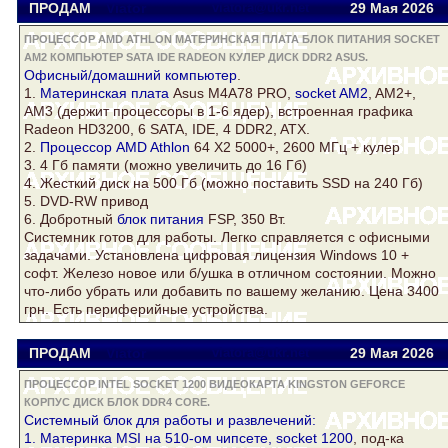
ПРОДАМ
Viator
viatora@ukr.net
29 Мая 2026
ПРОЦЕССОР AMD ATHLON МАТЕРИНСКАЯ ПЛАТА БЛОК ПИТАНИЯ SOCKET
AM2 КОМПЬЮТЕР SATA IDE RADEON КУЛЕР ДИСК DDR2 ASUS.
Офисный/домашний
компьютер
.
1.
Материнская плата
Asus
M4A78 PRO,
socket AM2
, AM2+,
AM3 (держит процессоры в 1-6 ядер), встроенная графика
Radeon
HD3200, 6 SATA, IDE, 4
DDR2
, ATX.
2.
Процессор AMD Athlon
64 Х2 5000+, 2600 МГц +
кулер
3. 4 Гб памяти (можно увеличить до 16 Гб)
4. Жесткий
диск
на 500 Гб (можно поставить SSD на 240 Гб)
5. DVD-RW привод
6. Добротный
блок питания
FSP, 350 Вт.
Системник готов для работы. Легко справляется с офисными
задачами. Установлена цифровая лицензия Windows 10 +
софт. Железо новое или б/ушка в отличном состоянии. Можно
что-либо убрать или добавить по вашему желанию. Цена 3400
грн. Есть периферийные устройства.
ПРОДАМ
Viator
viatora@ukr.net
29 Мая 2026
ПРОЦЕССОР INTEL SOCKET 1200 ВИДЕОКАРТА KINGSTON GEFORCE
КОРПУС ДИСК БЛОК DDR4 CORE.
Системный
блок
для работы и развлечений:
1. Материнка MSI на 510-ом чипсете,
socket 1200
, под-ка