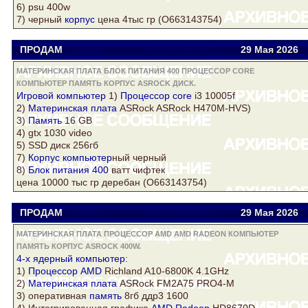
6) psu
400w
7) черный
корпус
цена 4тыс гр (О663143754)
ПРОДАМ
slagon
all1976@ukr.net
29 Мая 2026
МАТЕРИНСКАЯ ПЛАТА БЛОК ПИТАНИЯ 400 ПРОЦЕССОР CORE
КОМПЬЮТЕР ПАМЯТЬ КОРПУС ASROCK ДИСК.
Игровой
компьютер
1)
Процессор core
i3 10005f
2)
Материнская плата
ASRock
ASRock
H470M-HVS)
3)
Память
16 GB
4) gtx 1030 video
5) SSD
диск
256гб
7)
Корпус
компьютер
ный черный
8)
Блок питания 400
ватт чифтек
цена 10000 тыс гр деребан (O663143754)
ПРОДАМ
slagon
all1976@ukr.net
29 Мая 2026
МАТЕРИНСКАЯ ПЛАТА ПРОЦЕССОР AMD AMD RADEON КОМПЬЮТЕР
ПАМЯТЬ КОРПУС ASROCK 400W.
4-х ядерный
компьютер
:
1)
Процессор AMD
Richland A10-6800K 4.1GHz
2)
Материнская плата
ASRock
FM2A75 PRO4-M
3) оперативная
память
8гб ддр3 1600
4) Интегрированная графика
AMD Radeon
HD8670D