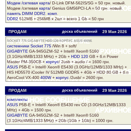
Модем /сетевая
карта
/ D-Link DFM-562IS/SG = 50 грн. новый.
Модем /сетевая
карта
/ Genius GM56PCI-LA = 50 грн. новый.
память
DIMM
DDR2
.
комп
.
DDR2
512MB + 256MB х 2шт = всего 1 Gb = 50 грн
ПРОДАМ
ascona
доска объявлений
29 Мая 2026
SOCKET 775 GIGABYTE HDD 120 КОРПУС ASUS 400W.
системники
Socket 775
/Win 8 + soft/
GIGABYTE
GA-945GZM-S2 + Intel® Xeon® 5160
(3.1GHz/4MB/1333 MHz) + 2Gb +
HDD 120
GB + б.п Power
Master PM-350CB +
корпус
/ 2usb + audio / = 1600 грн.
ASUS
P5B-E + Intel® Xeon® Е5430 (3.0GHz/12MB/1333 MHz) +
HIS HD5570 iCooler IV 512MB GDDR5 + 4Gb + HDD 80 GB + б.п
AeroCool VX-400
400W
+
корпус
/2usb/ = 2600 грн.
ПРОДАМ
ascona
доска объявлений
29 Мая 2026
комплекты
ASUS
P5B-E + Intel® Xeon® Е5430 rev С0 (3.0GHz/12MB/1333
MHz) + 4Gb = 1500 грн.
GIGABYTE
GA-945GZM-S2 + Intel® Xeon® 5160
(3.1GHz/4MB/1333 MHz) + 2Gb (1Gb + 1Gb) = 1000 грн.