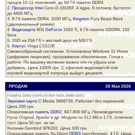
процов 10-11 поколений, до 64 Гб памяти
DDR4
2.
Процессор Intel
Core
i3-10105F, 4 ядра, 8 потоков, бустится
до 4400 МГц
3. 8 Гб памяти
DDR4
, 3200 МГц,
Kingston
Fury Beast Black
(двухканальный режим)
4.
Видеокарта
MSI
GeForce
1660 Ti, 6 Гб памяти GDDR6, 192
бита
5. SSD на 256 Гб + жёсткий
диск
на 500 Гб
6.
Корпус
Vinga CS112B
Свежесобранный системник. Установлена Windows 11 Home
(цифровая лицензия), программное обеспечение. Готов к
работе. По вашему желанию можно что-то убрать или
добавить. Цена 15000 грн. С офисной видеокартой или
игровой видеокартой попроще выйдет дешевле.
ПРОДАМ
Viator
viatora@ukr.net
29 Мая 2026
ПАМЯТЬ DDR2 КАРТА КУЛЕР SATA DIMM DDR3.
Звуковая
карта
C-Media SMI8738. Работает без нареканий.
Цена 200 грн.
Оперативная
память DDR2
, 667-800 МГц. Производители:
Hynix Original, Apacer и др. Модули по 512 Мб и 1 Гб, отличное
сост. Цена 50 грн. за гиг.
Колонки Gembird SPK202. Цена 100 грн.
Оперативная память So-Dimm
DDR3
(ноутбучная). 4 Гб. Цена