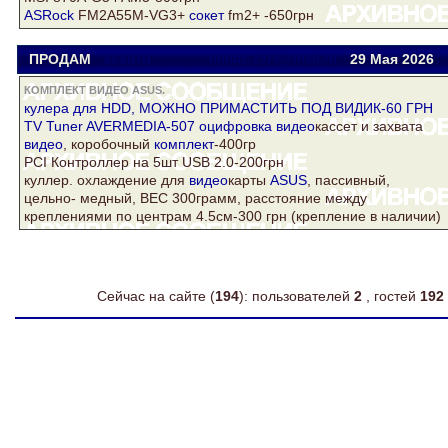
ASRock
FM2A55M-VG3+
сокет
fm2+ -650грн
ПРОДАМ
ксанти
motuz.1976@mail.ru
29 Мая 2026
КОМПЛЕКТ ВИДЕО ASUS.
кулера для HDD, МОЖНО ПРИМАСТИТЬ ПОД ВИДИК-60 ГРН
TV Tuner AVERMEDIA-507 оцифровка
видео
кассет и захвата
видео
, коробочный
комплект
-400гр
PCI Контроллер на 5шт USB 2.0-200грн
куллер. охлаждение для
видео
карты
ASUS
, пассивный,
цельно- медный, ВЕС 300грамм, расстояние между
креплениями по центрам 4.5см-300 грн (крепление в наличии)
Сейчас на сайте (
194
): пользователей
2
, гостей
192