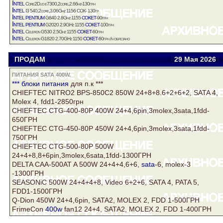
Intel
Core2Duo е7300,2core,2.66hz-130грн
Intel
I3 540,2core,3.06Ghz 1156 СОК- 130гр
Intel
pentium
сокет
G840 2.8Ghz 1155
-90грн
Intel
pentium
сокет
G2020 2.9GHz 1155
-100грн
Intel
сокет
Celeron G530 2.5Ghz 1155
-60грн
Intel
сокет
Celeron G1820 2.70GHz 1150
-60грн /n обрезано
ПРОДАМ
ксанти
motuz.1976@mail.ru
29 Мая 2026
ПИТАНИЯ SATA 400W.
*** блоки
питания
для п.к ***
CHIEFTEC NITRO2 BPS-850C2 850W 24+8+8.6+2+6+2, SATA 4,
Molex 4, fdd1-2850грн
CHIEFTEC CTG-400-80P 400W 24+4,6pin,3molex,3sata,1fdd-
650ГРН
CHIEFTEC CTG-450-80P 450W 24+4,6pin,3molex,3sata,1fdd-
750ГРН
CHIEFTEC CTG-500-80P 500W
24+4+8,8+6pin,3molex,6sata,1fdd-1300ГРН
DELTA CAA-500AT A 500W 24+4+4,6+6,
sata
-6, molex-3
-1300ГРН
SЕASONiC 500W 24+4+4+8, Vidеo 6+2+6, SATA 4, PATA 5,
FDD1-1500ГРН
Q-Dion 450W 24+4,6pin, SATA2, MOLEX 2, FDD 1-500ГРН
FrimeCon
400w
fan12 24+4, SATA2, MOLEX 2, FDD 1-400ГРН