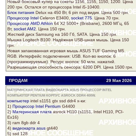
Новый боксовый
кулер
на сокеты 1156, 1155, 1150, 1200. Цена
200 грн. Остался от процессора Intel i5-10400.
Блок питания
Delux на 450 Вт, 6 pin под видик. Цена 500 грн.
Процессор Intel
Celeron E3400,
socket 775
. Цена 70 грн.
Процессор AMD Athlon
64 Х2 5000+ (Brisbane), 2600 МГц, 65
Вт,
socket AM2
. Цена 150 грн.
Жесткий
диск
Samsung
на 160 Гб,
SATA
. Цена 150 грн.
Мышка Logitech B100. Надёжная USB-шная мышь. Цена 150
грн.
Новая запакованная игровая мышь ASUS TUF Gaming M5
RGB. Интерфейс подключения: USB. Кол-во кнопок: 6
(программируемые). Ресурс кнопок: 50 млн. нажатий.
Разрешающая способность сенсора: 6200 DPI. Цена 1500 грн.
ПРОДАМ
slagon
all1976@ukr.net
29 Мая 2026
МАТЕРИНСКАЯ ПЛАТА ВИДЕОКАРТА ASUS ПРОЦЕССОР INTEL
КОМПЬЮТЕР PENTIUM КОРПУС ASROCK DDR4 400W.
компьютер
intel s1151 gtx ssd
ddr4
х-ки:
1)
Процессор Intel
Pentium
G4400
2)
Материнская плата
asrock
H110 (s1151, Intel H110, PCI-
Ex16)
3) ram 8gb ddr 4
4)
видеокарта asus
gt440
5) ssd 128