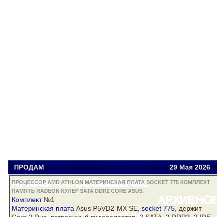
ПРОДАМ
Viator
viatora@ukr.net
29 Мая 2026
ПРОЦЕССОР AMD ATHLON МАТЕРИНСКАЯ ПЛАТА SOCKET 775 КОМПЛЕКТ
ПАМЯТЬ RADEON КУЛЕР SATA DDR2 CORE ASUS.
Комплект
№1
Материнская плата
Asus
P5VD2-MX SE,
socket 775
, держит
Core
2 Duo, встроенный видеоадаптер, 2
SATA
, 2
DDR2
, 2 IDE