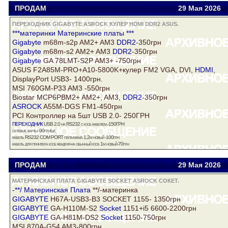
ПРОДАМ
ксанти
motuz.1976@mail.ru
29 Мая 2026
ПЕРЕХОДНИК GIGABYTE ASROCK КУЛЕР HDMI DDR2 ASUS.
***материнки Материнские платы ***
Gigabyte
m68m-s2p AM2+ AM3
DDR2
-350грн
Gigabyte
m68m-s2 AM2+ AM3
DDR2
-350грн
Gigabyte
GA 78LMT-S2P AM3+ -750грн
ASUS
F2A85M-PRO+A10-5800K+кулер FM2 VGA, DVI,
HDMI
,
DisplayPort USB3- 1400грн.
MSI 760GM-P33 AM3 -550грн
Biostar MCP6PBM2+ AM2+, AM3,
DDR2
-350грн
ASROCK
A55M-DGS FM1-450грн
PCI Контроллер на 5шт USB 2.0- 250ГРН
переходник
USB 2.0 на RS232 с юсб кабелем.-150ГРН
сетевые карты -90грн/шт.
кабель RS232 COM PORT папа-мама 1,2м новый -100грн
кабель для принтера юсб квадрат-на обычный юсб 1м новый-70грн
ПРОДАМ
ксанти
motuz.1976@mail.ru
29 Мая 2026
МАТЕРИНСКАЯ ПЛАТА GIGABYTE SOCKET ASROCK СОКЕТ.
-**/
Материнская Плата
**/-материнка
GIGABYTE
H67A-USB3-B3 SOCKET 1155- 1350грн
GIGABYTE
GA-H110M-S2
Socket
1151+i5 6600-2200грн
GIGABYTE
GA-H81M-DS2
Socket
1150-750грн
MSI 870A-G54 AM3-800грн