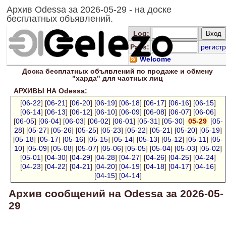
Архив Odessa за 2026-05-29 - на доске
бесплатных объявлений.
Log
:
Pass:
регистр
Welcome
Доска
бесплатных
объявлений по продаже и обмену
"харда" для
частных лиц
АРХИВЫ НА Odessa:
[
06-22
] [
06-21
] [
06-20
] [
06-19
] [
06-18
] [
06-17
] [
06-16
] [
06-15
]
[
06-14
] [
06-13
] [
06-12
] [
06-10
] [
06-09
] [
06-08
] [
06-07
] [
06-06
]
[
06-05
] [
06-04
] [
06-03
] [
06-02
] [
06-01
] [
05-31
] [
05-30
]
05-29
[
05-
28
] [
05-27
] [
05-26
] [
05-25
] [
05-23
] [
05-22
] [
05-21
] [
05-20
] [
05-19
]
[
05-18
] [
05-17
] [
05-16
] [
05-15
] [
05-14
] [
05-13
] [
05-12
] [
05-11
] [
05-
10
] [
05-09
] [
05-08
] [
05-07
] [
05-06
] [
05-05
] [
05-04
] [
05-03
] [
05-02
]
[
05-01
] [
04-30
] [
04-29
] [
04-28
] [
04-27
] [
04-26
] [
04-25
] [
04-24
]
[
04-23
] [
04-22
] [
04-21
] [
04-20
] [
04-19
] [
04-18
] [
04-17
] [
04-16
]
[
04-15
] [
04-14
]
Архив сообщений на Odessa за 2026-05-
29