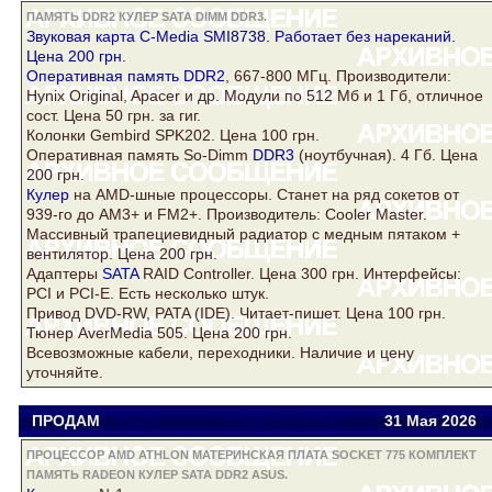
ПАМЯТЬ DDR2 КУЛЕР SATA DIMM DDR3.
Звуковая карта C-Media SMI8738. Работает без нареканий.
Цена 200 грн.
Оперативная
память DDR2
, 667-800 МГц. Производители:
Hynix Original, Apacer и др. Модули по 512 Мб и 1 Гб, отличное
сост. Цена 50 грн. за гиг.
Колонки Gembird SPK202. Цена 100 грн.
Оперативная память So-Dimm
DDR3
(ноутбучная). 4 Гб. Цена
200 грн.
Кулер
на AMD-шные процессоры. Станет на ряд сокетов от
939-го до AM3+ и FM2+. Производитель: Cooler Master.
Массивный трапециевидный радиатор с медным пятаком +
вентилятор. Цена 200 грн.
Адаптеры
SATA
RAID Controller. Цена 300 грн. Интерфейсы:
PCI и PCI-E. Есть несколько штук.
Привод DVD-RW, PATA (IDE). Читает-пишет. Цена 100 грн.
Тюнер AverMedia 505. Цена 200 грн.
Всевозможные кабели, переходники. Наличие и цену
уточняйте.
ПРОДАМ
Viator
viatora@ukr.net
31 Мая 2026
ПРОЦЕССОР AMD ATHLON МАТЕРИНСКАЯ ПЛАТА SOCKET 775 КОМПЛЕКТ
ПАМЯТЬ RADEON КУЛЕР SATA DDR2 ASUS.