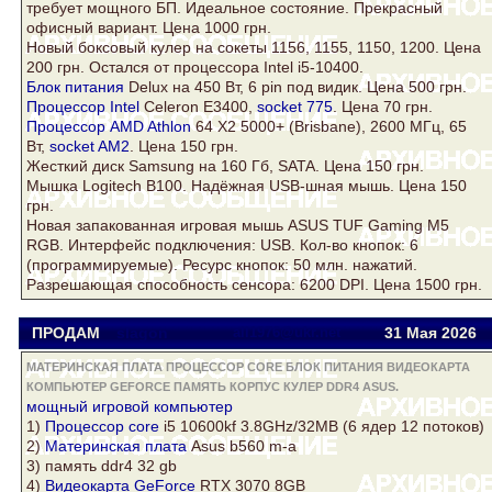
требует мощного БП. Идеальное состояние. Прекрасный
офисный вариант. Цена 1000 грн.
Новый боксовый
кулер
на сокеты 1156, 1155, 1150, 1200. Цена
200 грн. Остался от процессора Intel i5-10400.
Блок питания
Delux на 450 Вт, 6 pin под видик. Цена 500 грн.
Процессор Intel
Celeron E3400,
socket 775
. Цена 70 грн.
Процессор AMD Athlon
64 Х2 5000+ (Brisbane), 2600 МГц, 65
Вт,
socket AM2
. Цена 150 грн.
Жесткий
диск
Samsung
на 160 Гб,
SATA
. Цена 150 грн.
Мышка Logitech B100. Надёжная USB-шная мышь. Цена 150
грн.
Новая запакованная игровая мышь ASUS TUF Gaming M5
RGB. Интерфейс подключения: USB. Кол-во кнопок: 6
(программируемые). Ресурс кнопок: 50 млн. нажатий.
Разрешающая способность сенсора: 6200 DPI. Цена 1500 грн.
ПРОДАМ
slagon
all1976@ukr.net
31 Мая 2026
МАТЕРИНСКАЯ ПЛАТА ПРОЦЕССОР CORE БЛОК ПИТАНИЯ ВИДЕОКАРТА
КОМПЬЮТЕР GEFORCE ПАМЯТЬ КОРПУС КУЛЕР DDR4 ASUS.
мощный игровой
компьютер
1)
Процессор core
i5 10600kf 3.8GHz/32MB (6 ядер 12 потоков)
2)
Материнская плата
Asus
b560 m-a
3)
память
ddr4
32 gb
4)
Видеокарта
GeForce
RTX 3070 8GB