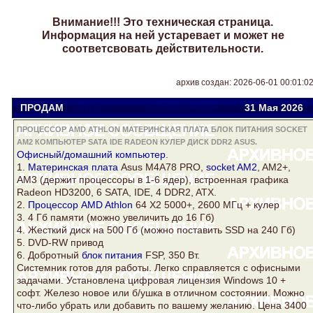
Внимание!!! Это техническая страница.
Информация на ней устаревает и может не
соответсвовать действительности.
архив создан: 2026-06-01 00:01:0
ПРОДАМ
Viator
viatora@ukr.net
31 Мая 2026
ПРОЦЕССОР AMD ATHLON МАТЕРИНСКАЯ ПЛАТА БЛОК ПИТАНИЯ SOCKET
AM2 КОМПЬЮТЕР SATA IDE RADEON КУЛЕР ДИСК DDR2 ASUS.
Офисный/домашний
компьютер
.
1.
Материнская плата
Asus
M4A78 PRO,
socket AM2
, AM2+,
AM3 (держит процессоры в 1-6 ядер), встроенная графика
Radeon
HD3200, 6 SATA, IDE, 4
DDR2
, ATX.
2.
Процессор AMD Athlon
64 Х2 5000+, 2600 МГц +
кулер
3. 4 Гб памяти (можно увеличить до 16 Гб)
4. Жесткий
диск
на 500 Гб (можно поставить SSD на 240 Гб)
5. DVD-RW привод
6. Добротный
блок питания
FSP, 350 Вт.
Системник готов для работы. Легко справляется с офисными
задачами. Установлена цифровая лицензия Windows 10 +
софт. Железо новое или б/ушка в отличном состоянии. Можно
что-либо убрать или добавить по вашему желанию. Цена 3400