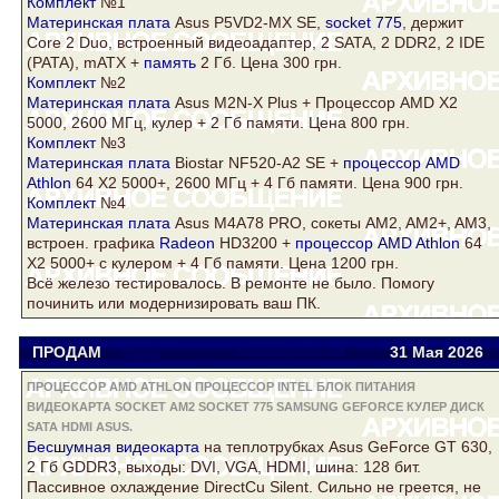
Комплект
№1
Материнская плата
Asus
P5VD2-MX SE,
socket 775
, держит
Core 2 Duo, встроенный видеоадаптер, 2
SATA
, 2
DDR2
, 2 IDE
(PATA), mATX +
память
2 Гб. Цена 300 грн.
Комплект
№2
Материнская плата
Asus
M2N-X Plus + Процессор AMD X2
5000, 2600 МГц,
кулер
+ 2 Гб памяти. Цена 800 грн.
Комплект
№3
Материнская плата
Biostar NF520-A2 SE +
процессор AMD
Athlon
64 Х2 5000+, 2600 МГц + 4 Гб памяти. Цена 900 грн.
Комплект
№4
Материнская плата
Asus
M4A78 PRO, сокеты AM2, AM2+, AM3,
встроен. графика
Radeon
HD3200 +
процессор AMD Athlon
64
Х2 5000+ с
кулер
ом + 4 Гб памяти. Цена 1200 грн.
Всё железо тестировалось. В ремонте не было. Помогу
починить или модернизировать ваш ПК.
ПРОДАМ
Viator
viatora@ukr.net
31 Мая 2026
ПРОЦЕССОР AMD ATHLON ПРОЦЕССОР INTEL БЛОК ПИТАНИЯ
ВИДЕОКАРТА SOCKET AM2 SOCKET 775 SAMSUNG GEFORCE КУЛЕР ДИСК
SATA HDMI ASUS.
Беcшумная
видеокарта
на теплотрубках
Asus
GeForce
GT 630,
2 Гб GDDR3, выходы: DVI, VGA,
HDMI
, шина: 128 бит.
Пассивное охлаждение DirectCu Silent. Сильно не греется, не