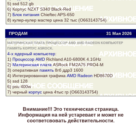
5) ssd 512 gb
6)
Корпус
NZXT S340 Black-Red
7)
Блок питания
Chieftec APS-650
8)
кулер
-кулер мастер цена 32 тыс (О663143754)
ПРОДАМ
slagon
all1976@ukr.net
31 Мая 2026
МАТЕРИНСКАЯ ПЛАТА ПРОЦЕССОР AMD AMD RADEON КОМПЬЮТЕР
ПАМЯТЬ КОРПУС ASROCK.
4-х ядерный
компьютер
:
1)
Процессор AMD
Richland A10-6800K 4.1GHz
2)
Материнская плата
ASRock
FM2A75 PRO4-M
3) оперативная
память
8гб ддр3 1600
4) Интегрированная графика
AMD Radeon
HD8670D
5) ssd 128
6) psu 400w
7) черный
корпус
цена 4тыс гр (О663143754)
Внимание!!! Это техническая страница.
Информация на ней устаревает и может не
соответсвовать действительности.