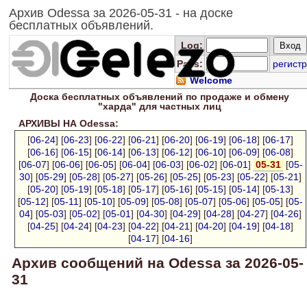
Архив Odessa за 2026-05-31 - на доске
бесплатных объявлений.
Log
:
Pass:
регистр
Welcome
Доска
бесплатных
объявлений по продаже и обмену
"харда" для
частных лиц
АРХИВЫ НА Odessa:
[
06-24
] [
06-23
] [
06-22
] [
06-21
] [
06-20
] [
06-19
] [
06-18
] [
06-17
]
[
06-16
] [
06-15
] [
06-14
] [
06-13
] [
06-12
] [
06-10
] [
06-09
] [
06-08
]
[
06-07
] [
06-06
] [
06-05
] [
06-04
] [
06-03
] [
06-02
] [
06-01
]
05-31
[
05-
30
] [
05-29
] [
05-28
] [
05-27
] [
05-26
] [
05-25
] [
05-23
] [
05-22
] [
05-21
]
[
05-20
] [
05-19
] [
05-18
] [
05-17
] [
05-16
] [
05-15
] [
05-14
] [
05-13
]
[
05-12
] [
05-11
] [
05-10
] [
05-09
] [
05-08
] [
05-07
] [
05-06
] [
05-05
] [
05-
04
] [
05-03
] [
05-02
] [
05-01
] [
04-30
] [
04-29
] [
04-28
] [
04-27
] [
04-26
]
[
04-25
] [
04-24
] [
04-23
] [
04-22
] [
04-21
] [
04-20
] [
04-19
] [
04-18
]
[
04-17
] [
04-16
]
Архив сообщений на Odessa за 2026-05-
31