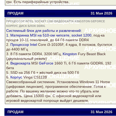
грн. Есть периферийные устройства.
ПРОДАМ
Viator
viatora@ukr.net
31 Мая 2026
ПРОЦЕССОР INTEL SOCKET 1200 ВИДЕОКАРТА KINGSTON GEFORCE
КОРПУС ДИСК БЛОК DDR4.
Системный
блок
для работы и развлечений:
1. Материнка MSI на 510-ом чипсете,
socket 1200
, под-ка
процов 10-11 поколений, до 64 Гб памяти
DDR4
2.
Процессор Intel
Core i3-10105F, 4 ядра, 8 потоков, бустится
до 4400 МГц
3. 8 Гб памяти
DDR4
, 3200 МГц,
Kingston
Fury Beast Black
(двухканальный режим)
4.
Видеокарта
MSI
GeForce
1660 Ti, 6 Гб памяти GDDR6, 192
бита
5. SSD на 256 Гб + жёсткий
диск
на 500 Гб
6.
Корпус
Vinga CS112B
Свежесобранный системник. Установлена Windows 11 Home
(цифровая лицензия), программное обеспечение. Готов к
работе. По вашему желанию можно что-то убрать или
добавить. Цена 15000 грн. С офисной видеокартой или
игровой видеокартой попроще выйдет дешевле.
ПРОДАМ
Viator
viatora@ukr.net
31 Мая 2026