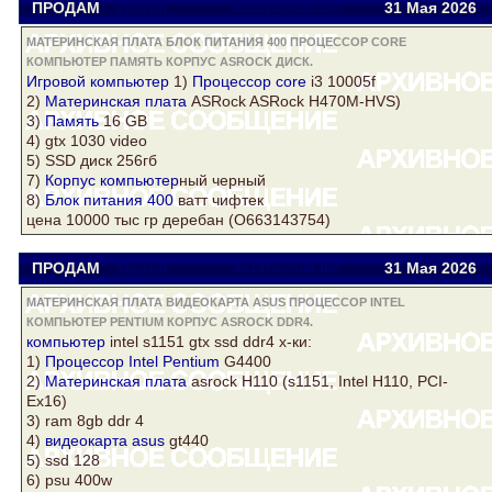
ПРОДАМ
slagon
all1976@ukr.net
31 Мая 2026
МАТЕРИНСКАЯ ПЛАТА БЛОК ПИТАНИЯ 400 ПРОЦЕССОР CORE
КОМПЬЮТЕР ПАМЯТЬ КОРПУС ASROCK ДИСК.
Игровой
компьютер
1)
Процессор core
i3 10005f
2)
Материнская плата
ASRock
ASRock
H470M-HVS)
3)
Память
16 GB
4) gtx 1030 video
5) SSD
диск
256гб
7)
Корпус
компьютер
ный черный
8)
Блок питания 400
ватт чифтек
цена 10000 тыс гр деребан (O663143754)
ПРОДАМ
slagon
all1976@ukr.net
31 Мая 2026
МАТЕРИНСКАЯ ПЛАТА ВИДЕОКАРТА ASUS ПРОЦЕССОР INTEL
КОМПЬЮТЕР PENTIUM КОРПУС ASROCK DDR4.
компьютер
intel s1151 gtx ssd
ddr4
х-ки:
1)
Процессор Intel
Pentium
G4400
2)
Материнская плата
asrock
H110 (s1151, Intel H110, PCI-
Ex16)
3) ram 8gb ddr 4
4)
видеокарта asus
gt440
5) ssd 128
6) psu 400w