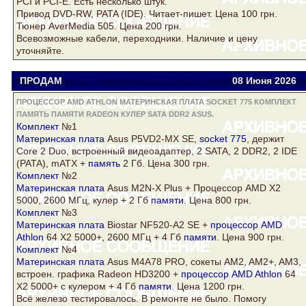
PCI и PCI-E. Есть несколько штук.
Привод DVD-RW, PATA (IDE). Читает-пишет. Цена 100 грн.
Тюнер AverMedia 505. Цена 200 грн.
Всевозможные кабели, переходники. Наличие и цену
уточняйте.
ПРОДАМ
Viator
viatora@ukr.net
08 Июня 2026
ПРОЦЕССОР AMD ATHLON МАТЕРИНСКАЯ ПЛАТА SOCKET 775 КОМПЛЕКТ
ПАМЯТЬ ПАМЯТИ RADEON КУЛЕР SATA DDR2 ASUS.
Комплект
№1
Материнская плата
Asus
P5VD2-MX SE,
socket 775
, держит
Core 2 Duo, встроенный видеоадаптер, 2
SATA
, 2
DDR2
, 2 IDE
(PATA), mATX +
память
2 Гб. Цена 300 грн.
Комплект
№2
Материнская плата
Asus
M2N-X Plus + Процессор AMD X2
5000, 2600 МГц,
кулер
+ 2 Гб
памяти
. Цена 800 грн.
Комплект
№3
Материнская плата
Biostar NF520-A2 SE +
процессор AMD
Athlon
64 Х2 5000+, 2600 МГц + 4 Гб
памяти
. Цена 900 грн.
Комплект
№4
Материнская плата
Asus
M4A78 PRO, сокеты AM2, AM2+, AM3,
встроен. графика
Radeon
HD3200 +
процессор AMD Athlon
64
Х2 5000+ с
кулер
ом + 4 Гб
памяти
. Цена 1200 грн.
Всё железо тестировалось. В ремонте не было. Помогу