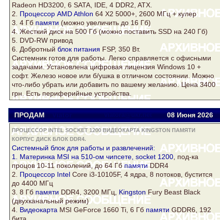
Radeon
HD3200, 6 SATA, IDE, 4
DDR2
, ATX.
2.
Процессор AMD Athlon
64 Х2 5000+, 2600 МГц +
кулер
3. 4 Гб
памяти
(можно увеличить до 16 Гб)
4. Жесткий
диск
на 500 Гб (можно поставить SSD на 240 Гб)
5. DVD-RW привод
6. Добротный
блок питания
FSP, 350 Вт.
Системник готов для работы. Легко справляется с офисными
задачами. Установлена цифровая лицензия Windows 10 +
софт. Железо новое или б/ушка в отличном состоянии. Можно
что-либо убрать или добавить по вашему желанию. Цена 3400
грн. Есть периферийные устройства.
ПРОДАМ
Viator
viatora@ukr.net
08 Июня 2026
ПРОЦЕССОР INTEL SOCKET 1200 ВИДЕОКАРТА KINGSTON ПАМЯТИ
КОРПУС ДИСК БЛОК DDR4.
Системный
блок
для работы и развлечений:
1. Материнка MSI на 510-ом чипсете,
socket 1200
, под-ка
процов 10-11 поколений, до 64 Гб
памяти
DDR4
2.
Процессор Intel
Core i3-10105F, 4 ядра, 8 потоков, бустится
до 4400 МГц
3. 8 Гб
памяти
DDR4
, 3200 МГц,
Kingston
Fury Beast Black
(двухканальный режим)
4.
Видеокарта
MSI GeForce 1660 Ti, 6 Гб
памяти
GDDR6, 192
бита