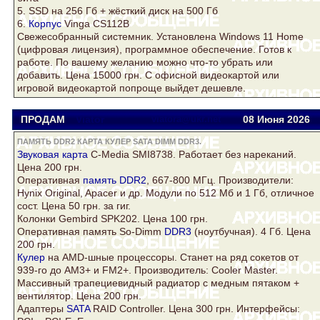
5. SSD на 256 Гб + жёсткий
диск
на 500 Гб
6.
Корпус
Vinga CS112B
Свежесобранный системник. Установлена Windows 11 Home
(цифровая лицензия), программное обеспечение. Готов к
работе. По вашему желанию можно что-то убрать или
добавить. Цена 15000 грн. С офисной видеокартой или
игровой видеокартой попроще выйдет дешевле.
ПРОДАМ
Viator
viatora@ukr.net
08 Июня 2026
ПАМЯТЬ DDR2 КАРТА КУЛЕР SATA DIMM DDR3.
Звуковая
карта
C-Media SMI8738. Работает без нареканий.
Цена 200 грн.
Оперативная
память DDR2
, 667-800 МГц. Производители:
Hynix Original, Apacer и др. Модули по 512 Мб и 1 Гб, отличное
сост. Цена 50 грн. за гиг.
Колонки Gembird SPK202. Цена 100 грн.
Оперативная память So-Dimm
DDR3
(ноутбучная). 4 Гб. Цена
200 грн.
Кулер
на AMD-шные процессоры. Станет на ряд сокетов от
939-го до AM3+ и FM2+. Производитель: Cooler Master.
Массивный трапециевидный радиатор с медным пятаком +
вентилятор. Цена 200 грн.
Адаптеры
SATA
RAID Controller. Цена 300 грн. Интерфейсы: