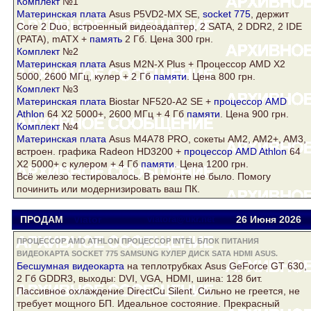
Комплект
№1
Материнская плата
Asus
P5VD2-MX SE,
socket 775
, держит
Core
2 Duo, встроенный видеоадаптер, 2
SATA
, 2
DDR2
, 2 IDE
(PATA), mATX +
память
2 Гб. Цена 300 грн.
Комплект
№2
Материнская плата
Asus
M2N-X Plus + Процессор AMD X2
5000, 2600 МГц,
кулер
+ 2 Гб
памяти
. Цена 800 грн.
Комплект
№3
Материнская плата
Biostar NF520-A2 SE +
процессор AMD
Athlon
64 Х2 5000+, 2600 МГц + 4 Гб
памяти
. Цена 900 грн.
Комплект
№4
Материнская плата
Asus
M4A78 PRO, сокеты AM2, AM2+, AM3,
встроен. графика
Radeon
HD3200 +
процессор AMD Athlon
64
Х2 5000+ с
кулер
ом + 4 Гб
памяти
. Цена 1200 грн.
Всё железо тестировалось. В ремонте не было. Помогу
починить или модернизировать ваш ПК.
ПРОДАМ
Viator
viatora@ukr.net
26 Июня 2026
ПРОЦЕССОР AMD ATHLON ПРОЦЕССОР INTEL БЛОК ПИТАНИЯ
ВИДЕОКАРТА SOCKET 775 SAMSUNG КУЛЕР ДИСК SATA HDMI ASUS.
Беcшумная
видеокарта
на теплотрубках
Asus
GeForce GT 630,
2 Гб GDDR3, выходы: DVI, VGA,
HDMI
, шина: 128 бит.
Пассивное охлаждение DirectCu Silent. Сильно не греется, не
требует мощного БП. Идеальное состояние. Прекрасный