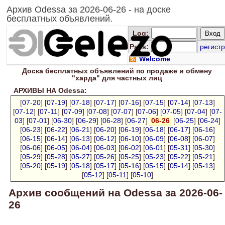
Архив Odessa за 2026-06-26 - на доске
бесплатных объявлений.
Log
:
Pass:
регистр
Welcome
Доска
бесплатных
объявлений по продаже и обмену
"харда" для
частных лиц
АРХИВЫ НА Odessa:
[
07-20
] [
07-19
] [
07-18
] [
07-17
] [
07-16
] [
07-15
] [
07-14
] [
07-13
]
[
07-12
] [
07-11
] [
07-09
] [
07-08
] [
07-07
] [
07-06
] [
07-05
] [
07-04
] [
07-
03
] [
07-01
] [
06-30
] [
06-29
] [
06-28
] [
06-27
]
06-26
[
06-25
] [
06-24
]
[
06-23
] [
06-22
] [
06-21
] [
06-20
] [
06-19
] [
06-18
] [
06-17
] [
06-16
]
[
06-15
] [
06-14
] [
06-13
] [
06-12
] [
06-10
] [
06-09
] [
06-08
] [
06-07
]
[
06-06
] [
06-05
] [
06-04
] [
06-03
] [
06-02
] [
06-01
] [
05-31
] [
05-30
]
[
05-29
] [
05-28
] [
05-27
] [
05-26
] [
05-25
] [
05-23
] [
05-22
] [
05-21
]
[
05-20
] [
05-19
] [
05-18
] [
05-17
] [
05-16
] [
05-15
] [
05-14
] [
05-13
]
[
05-12
] [
05-11
] [
05-10
]
Архив сообщений на Odessa за 2026-06-
26