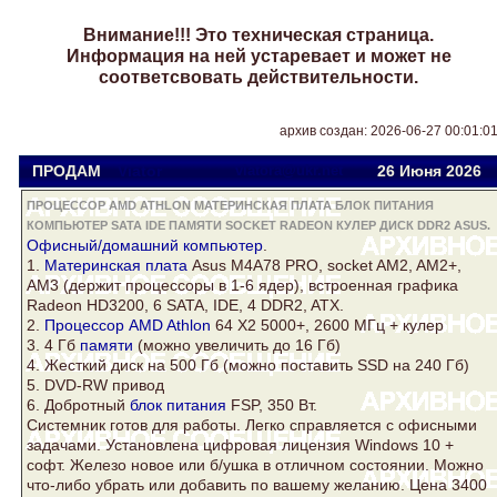
Внимание!!! Это техническая страница.
Информация на ней устаревает и может не
соответсвовать действительности.
архив создан: 2026-06-27 00:01:0
ПРОДАМ
Viator
viatora@ukr.net
26 Июня 2026
ПРОЦЕССОР AMD ATHLON МАТЕРИНСКАЯ ПЛАТА БЛОК ПИТАНИЯ
КОМПЬЮТЕР SATA IDE ПАМЯТИ SOCKET RADEON КУЛЕР ДИСК DDR2 ASUS.
Офисный/домашний
компьютер
.
1.
Материнская плата
Asus
M4A78 PRO,
socket
AM2, AM2+,
AM3 (держит процессоры в 1-6 ядер), встроенная графика
Radeon
HD3200, 6 SATA, IDE, 4
DDR2
, ATX.
2.
Процессор AMD Athlon
64 Х2 5000+, 2600 МГц +
кулер
3. 4 Гб
памяти
(можно увеличить до 16 Гб)
4. Жесткий
диск
на 500 Гб (можно поставить SSD на 240 Гб)
5. DVD-RW привод
6. Добротный
блок питания
FSP, 350 Вт.
Системник готов для работы. Легко справляется с офисными
задачами. Установлена цифровая лицензия Windows 10 +
софт. Железо новое или б/ушка в отличном состоянии. Можно
что-либо убрать или добавить по вашему желанию. Цена 3400