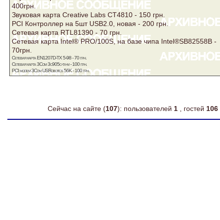
400грн.
Звуковая карта Creative Labs CT4810 - 150 грн.
PCI Контроллер на 5шт USB2.0, новая - 200 грн.
Сетевая карта RTL81390 - 70 грн.
Сетевая карта Intel® PRO/100S, на базе чипа Intel®SB82558B -
70грн.
Сетевая карта EN1207D-TX 5-98 - 70 грн.
Сетевая карта 3Com 3c905c-tx-m - 100 грн.
PCI modem 3Com USRobotics 56K - 100 грн.
Сейчас на сайте (
107
): пользователей
1
, гостей
106