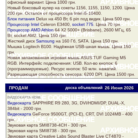
офисный вариант. Цена 1000 грн.
Новый боксовый
кулер
на сокеты 1156, 1155, 1150, 1200. Цена
200 грн. Остался от процессора Intel i5-10400.
Блок питания
Delux на 450 Вт, 6 pin под видик. Цена 500 грн.
Процессор Intel
Celeron E3400,
socket 775
. Цена 70 грн.
Процессор AMD Athlon
64 Х2 5000+ (Brisbane), 2600 МГц, 65
Вт, socket AM2. Цена 150 грн.
Жесткий
диск
Samsung
на 160 Гб,
SATA
. Цена 150 грн.
Мышка Logitech B100. Надёжная USB-шная мышь. Цена 150
грн.
Новая запакованная игровая мышь ASUS TUF Gaming M5
RGB. Интерфейс подключения: USB. Кол-во кнопок: 6
(программируемые). Ресурс кнопок: 50 млн. нажатий.
Разрешающая способность сенсора: 6200 DPI. Цена 1500 грн.
ПРОДАМ
Yurity
доска объявлений
26 Июня 2026
ВИДЕОКАРТА HDMI.
Видеокарта
SAPPHIRE R9 280, 3G, DVI/HDMI/DP, DUAL-X,
384bit - 2000 грн.
Видеокарта
GeForce 9500GT, (PCI-E), CRT, DVI 1024MB - 400
грн.
Звуковая карта SMI8738-4CH - 300 грн.
Звуковая карта SMI8738 - 300 грн.
Звуковая карта Creative Labs Sound Blaster Live CT4870 -