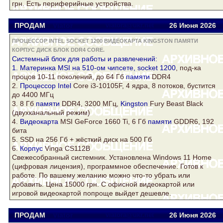
грн. Есть периферийные устройства.
ПРОДАМ
Viator
viatora@ukr.net
26 Июня 2026
ПРОЦЕССОР INTEL SOCKET 1200 ВИДЕОКАРТА KINGSTON ПАМЯТИ
КОРПУС ДИСК БЛОК DDR4 CORE.
Системный
блок
для работы и развлечений:
1. Материнка MSI на 510-ом чипсете,
socket 1200
, под-ка
процов 10-11 поколений, до 64 Гб
памяти
DDR4
2.
Процессор Intel
Core
i3-10105F, 4 ядра, 8 потоков, бустится
до 4400 МГц
3. 8 Гб
памяти
DDR4
, 3200 МГц,
Kingston
Fury Beast Black
(двухканальный режим)
4.
Видеокарта
MSI GeForce 1660 Ti, 6 Гб
памяти
GDDR6, 192
бита
5. SSD на 256 Гб + жёсткий
диск
на 500 Гб
6.
Корпус
Vinga CS112B
Свежесобранный системник. Установлена Windows 11 Home
(цифровая лицензия), программное обеспечение. Готов к
работе. По вашему желанию можно что-то убрать или
добавить. Цена 15000 грн. С офисной видеокартой или
игровой видеокартой попроще выйдет дешевле.
ПРОДАМ
Viator
viatora@ukr.net
26 Июня 2026