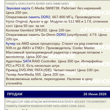
ПАМЯТЬ DDR2 КАРТА КУЛЕР SATA DIMM DDR3.
Звуковая
карта
C-Media SMI8738. Работает без нареканий.
Цена 200 грн.
Оперативная
память DDR2
, 667-800 МГц. Производители:
Hynix Original, Apacer и др. Модули по 512 Мб и 1 Гб, отличное
сост. Цена 50 грн. за гиг.
Колонки Gembird SPK202. Цена 100 грн.
Оперативная память So-Dimm
DDR3
(ноутбучная). 4 Гб. Цена
200 грн.
Кулер
на AMD-шные процессоры. Станет на ряд сокетов от
939-го до AM3+ и FM2+. Производитель: Cooler Master.
Массивный трапециевидный радиатор с медным пятаком +
вентилятор. Цена 200 грн.
Адаптеры
SATA
RAID Controller. Цена 300 грн. Интерфейсы:
PCI и PCI-E. Есть несколько штук.
Привод DVD-RW, PATA (IDE). Читает-пишет. Цена 100 грн.
Тюнер AverMedia 505. Цена 200 грн.
Всевозможные кабели, переходники. Наличие и цену
уточняйте.
ПРОДАМ
Viator
viatora@ukr.net
26 Июня 2026
ПРОЦЕССОР AMD ATHLON МАТЕРИНСКАЯ ПЛАТА SOCKET 775 КОМПЛЕКТ
ПАМЯТЬ ПАМЯТИ RADEON КУЛЕР SATA DDR2 CORE ASUS.