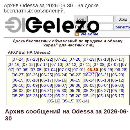
Архив Odessa за 2026-06-30 - на доске
бесплатных объявлений.
Log
:
Pass:
регистр
Welcome
Доска
бесплатных
объявлений по продаже и обмену
"харда" для
частных лиц
АРХИВЫ НА Odessa:
[
07-24
] [
07-23
] [
07-22
] [
07-21
] [
07-20
] [
07-19
] [
07-18
] [
07-17
]
[
07-16
] [
07-15
] [
07-14
] [
07-13
] [
07-12
] [
07-11
] [
07-09
] [
07-08
] [
07-
07
] [
07-06
] [
07-05
] [
07-04
] [
07-03
] [
07-01
]
06-30
[
06-29
] [
06-28
]
[
06-27
] [
06-26
] [
06-25
] [
06-24
] [
06-23
] [
06-22
] [
06-21
] [
06-20
]
[
06-19
] [
06-18
] [
06-17
] [
06-16
] [
06-15
] [
06-14
] [
06-13
] [
06-12
]
[
06-10
] [
06-09
] [
06-08
] [
06-07
] [
06-06
] [
06-05
] [
06-04
] [
06-03
]
[
06-02
] [
06-01
] [
05-31
] [
05-30
] [
05-29
] [
05-28
] [
05-27
] [
05-26
]
[
05-25
] [
05-23
] [
05-22
] [
05-21
] [
05-20
] [
05-19
] [
05-18
] [
05-17
]
[
05-16
] [
05-15
] [
05-14
]
Архив сообщений на Odessa за 2026-06-
30