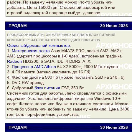
работе. По вашему желанию можно что-то убрать или
добавить. Цена 15000 грн. С офисной видеокартой или
игровой видеокартой попроще выйдет дешевле.
ПРОДАМ
Viator
viatora@ukr.net
30 Июня 2026
ПРОЦЕССОР AMD ATHLON МАТЕРИНСКАЯ ПЛАТА БЛОК ПИТАНИЯ
КОМПЬЮТЕР SATA IDE RADEON КУЛЕР ДИСК DDR2 ASUS.
Офисный/домашний
компьютер
.
1.
Материнская плата
Asus
M4A78 PRO, socket AM2, AM2+,
AM3 (держит процессоры в 1-6 ядер), встроенная графика
Radeon
HD3200, 6 SATA, IDE, 4
DDR2
, ATX.
2.
Процессор AMD Athlon
64 Х2 5000+, 2600 МГц +
кулер
3. 4 Гб памяти (можно увеличить до 16 Гб)
4. Жесткий
диск
на 500 Гб (можно поставить SSD на 240 Гб)
5. DVD-RW привод
6. Добротный
блок питания
FSP, 350 Вт.
Системник готов для работы. Легко справляется с офисными
задачами. Установлена цифровая лицензия Windows 10 +
софт. Железо новое или б/ушка в отличном состоянии. Можно
что-либо убрать или добавить по вашему желанию. Цена 3400
грн. Есть периферийные устройства.
ПРОДАМ
Viator
viatora@ukr.net
30 Июня 2026