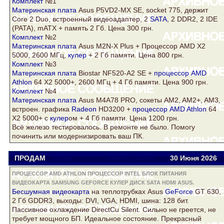
Комплект
№1
Материнская плата
Asus
P5VD2-MX SE, socket 775, держит
Core 2 Duo, встроенный видеоадаптер, 2
SATA
, 2
DDR2
, 2 IDE
(PATA), mATX + память 2 Гб. Цена 300 грн.
Комплект
№2
Материнская плата
Asus
M2N-X Plus + Процессор AMD X2
5000, 2600 МГц,
кулер
+ 2 Гб памяти. Цена 800 грн.
Комплект
№3
Материнская плата
Biostar NF520-A2 SE +
процессор AMD
Athlon
64 Х2 5000+, 2600 МГц + 4 Гб памяти. Цена 900 грн.
Комплект
№4
Материнская плата
Asus
M4A78 PRO, сокеты AM2, AM2+, AM3,
встроен. графика
Radeon
HD3200 +
процессор AMD Athlon
64
Х2 5000+ с
кулер
ом + 4 Гб памяти. Цена 1200 грн.
Всё железо тестировалось. В ремонте не было. Помогу
починить или модернизировать ваш ПК.
ПРОДАМ
Viator
viatora@ukr.net
30 Июня 2026
ПРОЦЕССОР AMD ATHLON ПРОЦЕССОР INTEL БЛОК ПИТАНИЯ
ВИДЕОКАРТА SAMSUNG GEFORCE КУЛЕР ДИСК SATA HDMI ASUS.
Беcшумная
видеокарта
на теплотрубках
Asus
GeForce
GT 630,
2 Гб GDDR3, выходы: DVI, VGA,
HDMI
, шина: 128 бит.
Пассивное охлаждение DirectCu Silent. Сильно не греется, не
требует мощного БП. Идеальное состояние. Прекрасный