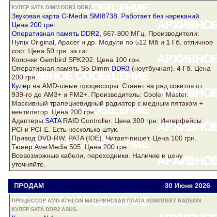
КУЛЕР SATA DIMM DDR3 DDR2.
Звуковая карта C-Media SMI8738. Работает без нареканий.
Цена 200 грн.
Оперативная память
DDR2
, 667-800 МГц. Производители:
Hynix Original, Apacer и др. Модули по 512 Мб и 1 Гб, отличное
сост. Цена 50 грн. за гиг.
Колонки Gembird SPK202. Цена 100 грн.
Оперативная память So-Dimm
DDR3
(ноутбучная). 4 Гб. Цена
200 грн.
Кулер
на AMD-шные процессоры. Станет на ряд сокетов от
939-го до AM3+ и FM2+. Производитель: Cooler Master.
Массивный трапециевидный радиатор с медным пятаком +
вентилятор. Цена 200 грн.
Адаптеры
SATA
RAID Controller. Цена 300 грн. Интерфейсы:
PCI и PCI-E. Есть несколько штук.
Привод DVD-RW, PATA (IDE). Читает-пишет. Цена 100 грн.
Тюнер AverMedia 505. Цена 200 грн.
Всевозможные кабели, переходники. Наличие и цену
уточняйте.
ПРОДАМ
Viator
viatora@ukr.net
30 Июня 2026
ПРОЦЕССОР AMD ATHLON МАТЕРИНСКАЯ ПЛАТА КОМПЛЕКТ RADEON
КУЛЕР SATA DDR2 ASUS.