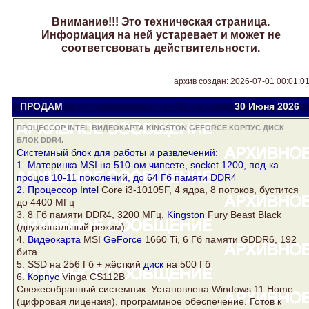
Внимание!!! Это техническая страница.
Информация на ней устаревает и может не
соответсвовать действительности.
архив создан: 2026-07-01 00:01:0
ПРОДАМ
Viator
viatora@ukr.net
30 Июня 2026
ПРОЦЕССОР INTEL ВИДЕОКАРТА KINGSTON GEFORCE КОРПУС ДИСК
БЛОК DDR4.
Системный
блок
для работы и развлечений:
1. Материнка MSI на 510-ом чипсете, socket 1200, под-ка
процов 10-11 поколений, до 64 Гб памяти
DDR4
2.
Процессор Intel
Core i3-10105F, 4 ядра, 8 потоков, бустится
до 4400 МГц
3. 8 Гб памяти
DDR4
, 3200 МГц,
Kingston
Fury Beast Black
(двухканальный режим)
4.
Видеокарта
MSI
GeForce
1660 Ti, 6 Гб памяти GDDR6, 192
бита
5. SSD на 256 Гб + жёсткий
диск
на 500 Гб
6.
Корпус
Vinga CS112B
Свежесобранный системник. Установлена Windows 11 Home
(цифровая лицензия), программное обеспечение. Готов к