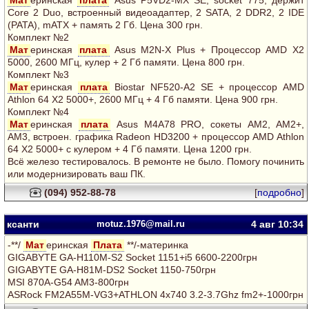
Мат
еринская
плата
Asus P5VD2-MX SE, socket 775, держит
Core 2 Duo, встроенный видеоадаптер, 2 SATA, 2 DDR2, 2 IDE
(PATA), mATX + память 2 Гб. Цена 300 грн.
Комплект №2
Мат
еринская
плата
Asus M2N-X Plus + Процессор AMD X2
5000, 2600 МГц, кулер + 2 Гб памяти. Цена 800 грн.
Комплект №3
Мат
еринская
плата
Biostar NF520-A2 SE + процессор AMD
Athlon 64 Х2 5000+, 2600 МГц + 4 Гб памяти. Цена 900 грн.
Комплект №4
Мат
еринская
плата
Asus M4A78 PRO, сокеты AM2, AM2+,
AM3, встроен. графика Radeon HD3200 + процессор AMD Athlon
64 Х2 5000+ с кулером + 4 Гб памяти. Цена 1200 грн.
Всё железо тестировалось. В ремонте не было. Помогу починить
или модернизировать ваш ПК.
(094) 952-88-78
[
подробно
]
ксанти
motuz.1976@mail.ru
4 авг
10:34
-**/
Мат
еринская
Плата
**/-материнка
GIGABYTE GA-H110M-S2 Socket 1151+i5 6600-2200грн
GIGABYTE GA-H81M-DS2 Socket 1150-750грн
MSI 870A-G54 AM3-800грн
ASRock FM2A55M-VG3+ATHLON 4x740 3.2-3.7Ghz fm2+-1000грн