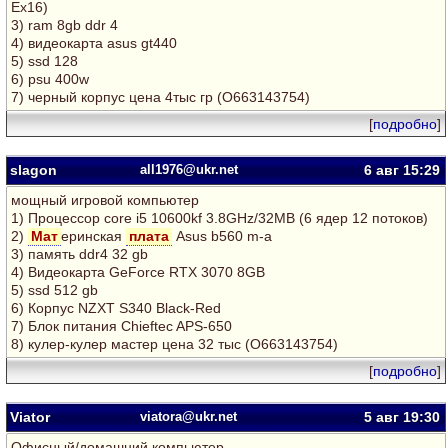
Ex16)
3) ram 8gb ddr 4
4) видеокарта asus gt440
5) ssd 128
6) psu 400w
7) черный корпус цена 4тыс гр (О663143754)
[
подробно
]
slagon
all1976@ukr.net
6 авг
15:29
мощный игровой компьютер
1) Процессор core i5 10600kf 3.8GHz/32MB (6 ядер 12 потоков)
2)
Мат
еринская
плата
Asus b560 m-a
3) память ddr4 32 gb
4) Видеокарта GeForce RTX 3070 8GB
5) ssd 512 gb
6) Корпус NZXT S340 Black-Red
7) Блок питания Chieftec APS-650
8) кулер-кулер мастер цена 32 тыс (О663143754)
[
подробно
]
Viator
viatora@ukr.net
5 авг
19:30
Офисный/домашний компьютер.