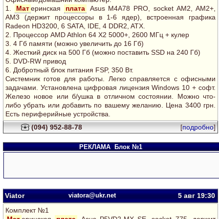
1.
Мат
еринская
плата
Asus M4A78 PRO, socket AM2, AM2+,
AM3 (держит процессоры в 1-6 ядер), встроенная графика
Radeon HD3200, 6 SATA, IDE, 4 DDR2, ATX.
2. Процессор AMD Athlon 64 Х2 5000+, 2600 МГц + кулер
3. 4 Гб памяти (можно увеличить до 16 Гб)
4. Жесткий диск на 500 Гб (можно поставить SSD на 240 Гб)
5. DVD-RW привод
6. Добротный блок питания FSP, 350 Вт.
Системник готов для работы. Легко справляется с офисными
задачами. Установлена цифровая лицензия Windows 10 + софт.
Железо новое или б/ушка в отличном состоянии. Можно что-
либо убрать или добавить по вашему желанию. Цена 3400 грн.
Есть периферийные устройства.
(094) 952-88-78
[
подробно
]
РЕКЛАМА
Блок №1
Viator
viatora@ukr.net
5 авг
19:30
Комплект №1