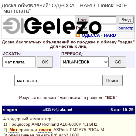
Доска объявлений: ОДЕССА - HARD. Поиск: ВСЕ
''мат плата''
Log
:
Pass:
регистр
ОДЕССА - HARD
Доска
бесплатных
объявлений по продаже и обмену "харда"
для
частных лиц
ИСКАТЬ:
ПЕРЕХОД:
Результаты поиска
"мат плата"
в разделе
"ВСЕ"
slagon
all1976@ukr.net
6 авг
15:29
4-х ядерный компьютер:
1) Процессор AMD Richland A10-6800K 4.1GHz
2)
Мат
еринская
плата
ASRock FM2A75 PRO4-M
3) оперативная память 8гб ддр3 1600