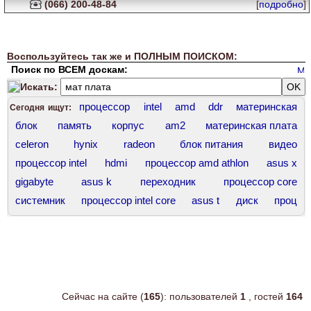
(066) 200-48-84
[
подробно
]
Воспользуйтесь так же и ПОЛНЫМ ПОИСКОМ:
Поиск по ВСЕМ доскам:
Искать:
процессор
intel
amd
ddr
материнская
Сегодня ищут:
блок
память
корпус
am2
материнская плата
celeron
hynix
radeon
блок питания
видео
процессор intel
hdmi
процессор amd athlon
asus x
gigabyte
asus k
переходник
процессор core
системник
процессор intel core
asus t
диск
проц
оперативная память
сокет 775
корпус asus
intel core
ddr 400
комплект
dimm
ddr3 hynix
force
ddr4
процессор amd
asus 12
Сейчас на сайте (
165
): пользователей
1
, гостей
164