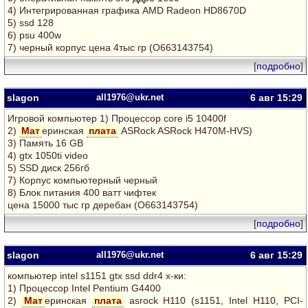
4) Интегрированная графика AMD Radeon HD8670D
5) ssd 128
6) psu 400w
7) черный корпус цена 4тыс гр (О663143754)
[
подробно
]
slagon
all1976@ukr.net
6 авг
15:29
Игровой компьютер 1) Процессор core i5 10400f
2)
Мат
еринская
плата
ASRock ASRock H470M-HVS)
3) Память 16 GB
4) gtx 1050ti video
5) SSD диск 256гб
7) Корпус компьютерный черный
8) Блок питания 400 ватт чифтек
цена 15000 тыс гр деребан (O663143754)
[
подробно
]
slagon
all1976@ukr.net
6 авг
15:29
компьютер intel s1151 gtx ssd ddr4 х-ки:
1) Процессор Intel Pentium G4400
2)
Мат
еринская
плата
asrock H110 (s1151, Intel H110, PCI-