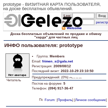
prototype - ВИЗИТНАЯ КАРТА ПОЛЬЗОВАТЕЛЯ,
на доске бесплатных объявлений.
Log
:
Pass:
регистр
Welcome
Доска
бесплатных
объявлений по продаже и обмену
"харда" для
частных лиц
ИНФО пользователя: prototype
Группа:
Members
Email:
frimen_s@gala.net
Регистрация:
2009/08/12
Последний визит:
2022-10-29 23:10:50
Предупреждений: (0%)
Читатель
Постов на форуме:
5
Телефон:
(094) 917-36-47
Forum
: [
Профиль
] [
Личное сообщение
]