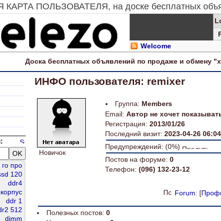
АЯ КАРТА ПОЛЬЗОВАТЕЛЯ, на доске бесплатных объ
L
Welcome
Доска
бесплатных
объявлений по продаже и обмену "
ИНФО пользователя: remixer
Группа:
Members
Email:
Автор не хочет показыват
Регистрация:
2013/01/26
Последний визит:
2023-04-26 06:04
:
Предупреждений: (0%)
Новичок
Постов на форуме:
0
го про
Телефон:
(096) 132-23-12
ssd 120
ddr4
корпус
Forum
: [
Проф
ddr 1
dr2 512
Полезных постов:
0
dimm