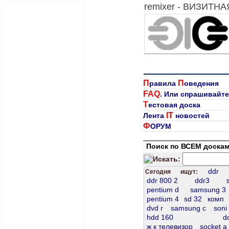
remixer - ВИЗИТН
П
П
равила
оведения
FAQ
. Или спрашивайте
Т
естовая доска
IT
Лента
новостей
Ф
ОРУМ
Поиск по ВСЕМ доскам
Искать:
ddr
Сегодня ищут:
ddr 800 2
ddr3
pentium d
samsung 3
pentium 4
sd 32
комп
dvd r
samsung c
soni
hdd 160
d
ж к телевизор
socket а