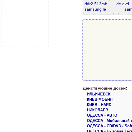
ddr2 512mb
ide dvd
samsung le
sam
samsung a
dvd sata
pentium 3
ddr2 667
s
ddr2
ddr 8gb
ddr3 4gb
ddr 4
ddr3 8 gb
d
hdd 80 gb
Действующие доски:
ИЛЬИЧЕВСК
КИЕВ-МОБИЛ
КИЕВ - HARD
НИКОЛАЕВ
ОДЕССА - АВТО
ОДЕССА - Мобильный 
ОДЕССА - CD/DVD / Soft
ОДЕССА - Бытовая Тех