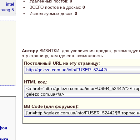
Удаленных постов:
0
intel
ВСЕГО постов на досках:
0
sung 5
Используемых досок:
0
core i
ata 320
ddr 2gb
dr2 800
Автору
ВИЗИТКИ, для увеличения продаж, рекомендует
эту страницу, там где есть возможность.
Постоянный URL на эту страницу:
http://gelezo.com.ua/info/FUSER_52442/
HTML код:
<a href="http://gelezo.com.ua/info/FUSER_52442/">Я то
gelezo.com.ua</a>
BB Code (для форумов):
[url=http://gelezo.com.ua/info/FUSER_52442/]Я торгую на
фон
ника