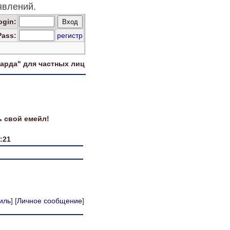
явлений.
og
in
:
Pass:
регистр
харда" для
частных лиц
ь свой емейл!
:21
иль
] [
Личное сообщение
]