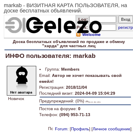
markab - ВИЗИТНАЯ КАРТА ПОЛЬЗОВАТЕЛЯ, на
доске бесплатных объявлений.
Log
:
Pass:
регистр
Welcome
Доска
бесплатных
объявлений по продаже и обмену
"харда" для
частных лиц
ИНФО пользователя: markab
Группа:
Members
Email:
Автор не хочет показывать свой
емейл!
Регистрация:
2018/11/04
Последний визит:
2024-04-09 15:04:29
Новичок
Предупреждений: (0%)
Постов на форуме:
0
Телефон:
(094) 953-71-13
Forum
: [
Профиль
] [
Личное сообщение
]