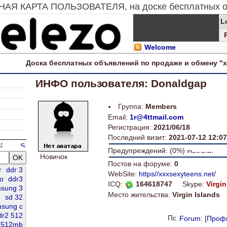
ТНАЯ КАРТА ПОЛЬЗОВАТЕЛЯ, на доске бесплатных о
L
Welcome
Доска
бесплатных
объявлений по продаже и обмену "
ИНФО пользователя: Donaldgap
Группа:
Members
Email:
1r@4ttmail.com
Регистрация:
2021/06/18
Последний визит:
2021-07-12 12:07
:
Предупреждений: (0%)
Новичок
Постов на форуме:
0
r
ddr 3
WebSite:
https//xxxsexyteens.net/
ро
ddr3
ICQ:
164618747
Skype:
Virgin
sung 3
Место жительства:
Virgin Islands
sd 32
sung c
dr2 512
Forum
: [
Проф
 512mb