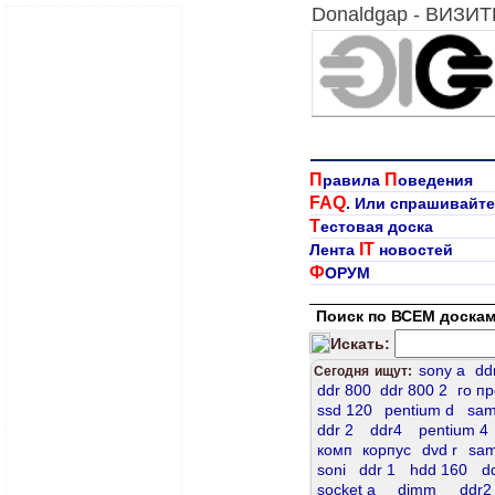
Donaldgap - ВИЗИ
П
П
равила
оведения
FAQ
. Или спрашивайте
Т
естовая доска
IT
Лента
новостей
Ф
ОРУМ
Поиск по ВСЕМ доскам
Искать:
sony a
dd
Сегодня ищут:
ddr 800
ddr 800 2
го п
ssd 120
pentium d
sam
ddr 2
ddr4
pentium 4
комп
корпус
dvd r
sam
soni
ddr 1
hdd 160
d
socket а
dimm
ddr2