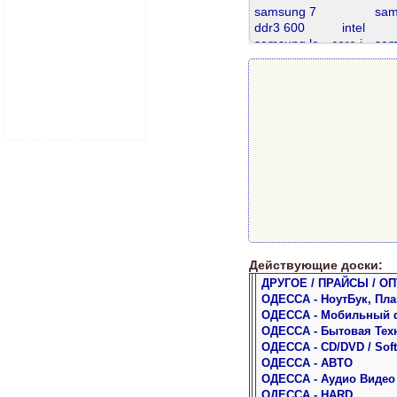
samsung 7
sam
ddr3 600
intel
samsung le
core i
sam
проц
pentium 3
ddr2 667
ddr3 4gb
ddr 8gb
Действующие доски:
ДРУГОЕ / ПРАЙСЫ / ОП
ОДЕССА - НоутБук, Пл
ОДЕССА - Мобильный 
ОДЕССА - Бытовая Тех
ОДЕССА - CD/DVD / Soft
ОДЕССА - АВТО
ОДЕССА - Аудио Видео
ОДЕССА - HARD