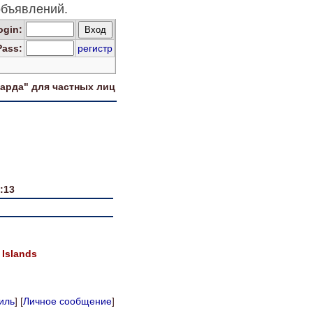
бъявлений.
og
in
:
Pass:
регистр
харда" для
частных лиц
:13
 Islands
иль
] [
Личное сообщение
]