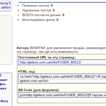
sung 5
Полезных постов:
0
athlon
Удаленных постов:
0
sung a
ВСЕГО постов на досках:
0
ай фон
Используемых досок:
0
ddr2
Автору
ВИЗИТКИ, для увеличения продаж, рекомендует
эту страницу, там где есть возможность.
Постоянный URL на эту страницу:
http://gelezo.com.ua/info/FUSER_80512/
HTML код:
Т
<a href="http://gelezo.com.ua/info/FUSER_80512/">Я то
аншет
gelezo.com.ua</a>
фон
ника
BB Code (для форумов):
[url=http://gelezo.com.ua/info/FUSER_80512/]Я торгую на
 Фото