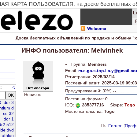
ТНАЯ КАРТА ПОЛЬЗОВАТЕЛЯ, на доске бесплатных о
L
Welcome
Доска
бесплатных
объявлений по продаже и обмену "
ИНФО пользователя: Melvinhek
Группа:
Members
Email:
m.e.ga.s.top.l.a.y@gmail.c
Регистрация:
2025/03/14
Последний визит:
2025-03-19 09:03
:
Предупреждений: (0%)
Новичок
Постов на форуме:
0
0
ddr 3
ICQ:
285377716
Skype:
Togo
ntium d
Место жительства:
Togo
sd 32
ddr 1
dr2 512
Forum
: [
Проф
ide dvd
athlon