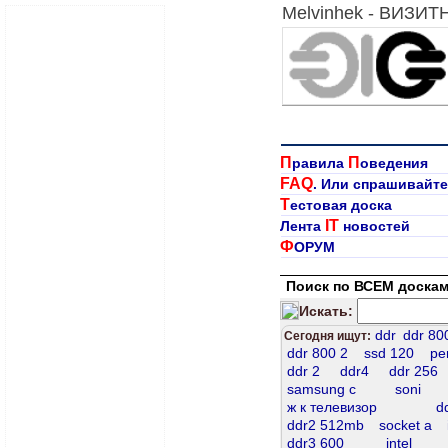
Melvinhek - ВИЗИ
П
П
равила
оведения
FAQ
. Или спрашивайте
Т
естовая доска
IT
Лента
новостей
Ф
ОРУМ
Поиск по ВСЕМ доскам
Искать:
ddr
ddr 80
Сегодня ищут:
ddr 800 2
ssd 120
pe
ddr 2
ddr4
ddr 256
samsung c
soni
ж к телевизор
d
ddr2 512mb
socket а
ddr3 600
intel