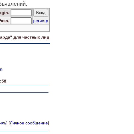
бъявлений.
og
in
:
Pass:
регистр
харда" для
частных лиц
om
:58
иль
] [
Личное сообщение
]