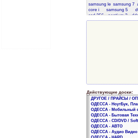
samsung le
samsung 7
core i
samsung 5
d
ssd 256
pentium 3
dd
ddr2
ddr 8gb
ddr3 8 gb
ddr2 800
т
теле жк
hdd 80 gb
s
ddr 512
Действующие доски:
ДРУГОЕ / ПРАЙСЫ / ОП
ОДЕССА - НоутБук, Пл
ОДЕССА - Мобильный 
ОДЕССА - Бытовая Тех
ОДЕССА - CD/DVD / Soft
ОДЕССА - АВТО
ОДЕССА - Аудио Видео
ОДЕССА - HARD