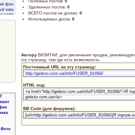
Полезных постов:
0
ай фон
Удаленных постов:
0
vd sata
ВСЕГО постов на досках:
0
r3 1600
Используемых досок:
0
ddr 2gb
елефон
ata 160
Автору
ВИЗИТКИ, для увеличения продаж, рекомендует
эту страницу, там где есть возможность.
Постоянный URL на эту страницу:
http://gelezo.com.ua/info/FUSER_81066/
HTML код:
<a href="http://gelezo.com.ua/info/FUSER_81066/">Я то
Т
gelezo.com.ua</a>
аншет
фон
BB Code (для форумов):
ника
[url=http://gelezo.com.ua/info/FUSER_81066/]Я торгую на
 Фото