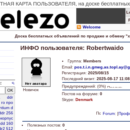
ЗИТНАЯ КАРТА ПОЛЬЗОВАТЕЛЯ, на доске бесплатных
L
Welcome
Доска
бесплатных
объявлений по продаже и обмену "
ИНФО пользователя: Robertwaido
Группа:
Members
Email:
pos.t.i.n.gmeg.as.topl.ay@
Регистрация:
2025/08/15
Последний визит:
2025-08-17 11:08
:
Предупреждений: (0%)
Новичок
Постов на форуме:
0
a
ddr
Skype:
Denmark
го про
ntium d
ddr 256
Forum
: [
Проф
корпус
dd 160
Полезных постов:
0
dr2 512