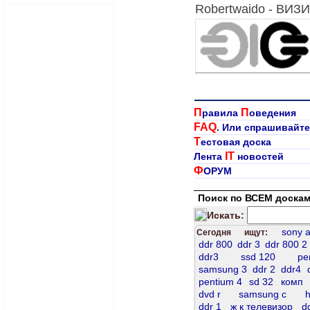
Robertwaido - ВИ
П
П
равила
оведения
FAQ
. Или спрашивайте
Т
естовая доска
IT
Лента
новостей
Ф
ОРУМ
Поиск по ВСЕМ доскам
Искать:
sony 
Сегодня ищут:
ddr 800
ddr 3
ddr 800 2
ddr3
ssd 120
pe
samsung 3
ddr 2
ddr4
pentium 4
sd 32
комп
dvd r
samsung c
h
ddr 1
ж к телевизор
d