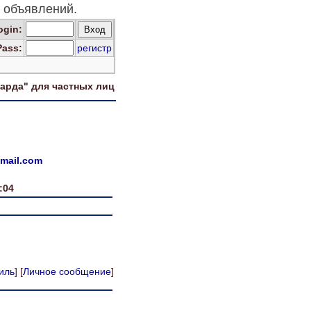
 объявлений.
og
in
:
Pass:
регистр
харда" для
частных лиц
gmail.com
:04
иль
] [
Личное сообщение
]