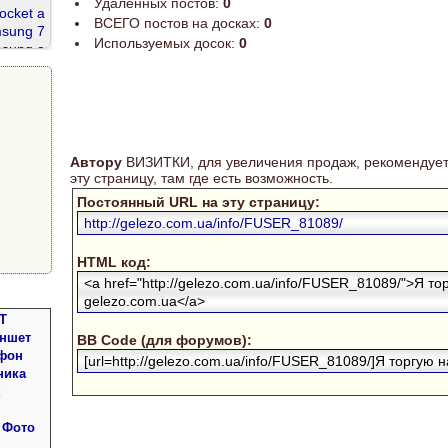
Удаленных постов:
0
ocket а
ВСЕГО постов на досках:
0
sung 7
Используемых досок:
0
sung a
ssd 256
dr2 667
Автору
ВИЗИТКИ, для увеличения продаж, рекомендует
эту страницу, там где есть возможность.
Постоянный URL на эту страницу:
http://gelezo.com.ua/info/FUSER_81089/
HTML код:
<a href="http://gelezo.com.ua/info/FUSER_81089/">Я то
gelezo.com.ua</a>
Т
аншет
BB Code (для форумов):
фон
[url=http://gelezo.com.ua/info/FUSER_81089/]Я торгую на
ника
 Фото