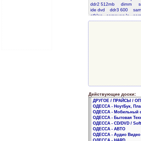
ddr2 512mb
dimm
s
ide dvd
ddr3 600
sam
athlon
samsung le
sam
проц
ай фон
core i
dvd sata
pentium 3
d
ddr3 1600
Действующие доски:
ДРУГОЕ / ПРАЙСЫ / ОП
ОДЕССА - НоутБук, Пл
ОДЕССА - Мобильный 
ОДЕССА - Бытовая Тех
ОДЕССА - CD/DVD / Soft
ОДЕССА - АВТО
ОДЕССА - Аудио Видео
ОДЕССА - HARD