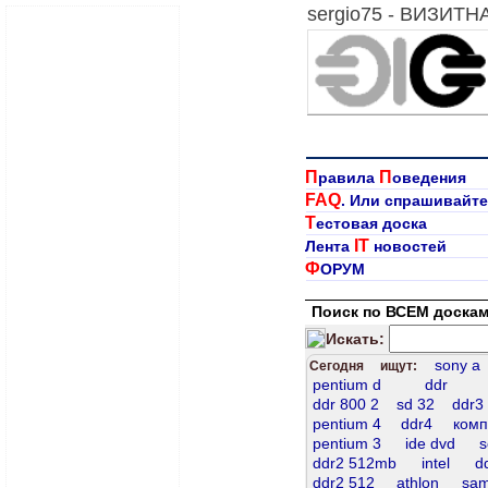
sergio75 - ВИЗИТН
П
П
равила
оведения
FAQ
. Или спрашивайте
Т
естовая доска
IT
Лента
новостей
Ф
ОРУМ
Поиск по ВСЕМ доскам
Искать:
sony а
Сегодня ищут:
pentium d
ddr
ddr 800 2
sd 32
ddr3
pentium 4
ddr4
комп
pentium 3
ide dvd
s
ddr2 512mb
intel
d
ddr2 512
athlon
sam