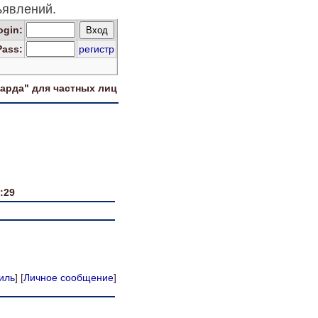
ъявлений.
og
in
:
Pass:
регистр
харда" для
частных лиц
:29
иль
] [
Личное сообщение
]