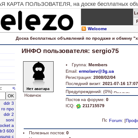
АЯ КАРТА ПОЛЬЗОВАТЕЛЯ, на доске бесплатных об
L
Welcome
Доска
бесплатных
объявлений по продаже и обмену "
ИНФО пользователя: sergio75
Группа:
Members
Email:
ermolaev@3g.ua
Регистрация:
2008/02/04
Последний визит:
2021-07-16 17:07
:
Предупреждений: (0%)
Новичок
Постов на форуме:
0
ddr 3
ICQ:
211715579
го про
ddr 2
soni
Forum
: [
Проф
ocket a
dr3 600
Полезных постов:
0
sung c