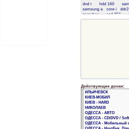
dvd r
hdd 160
sam
samsung a
core i
ddr2
телефон
ssd 256
sata 320
проц
dimm
d
ddr 8gb
samsung 5
ddr2 800
Действующие доски:
ИЛЬИЧЕВСК
КИЕВ-МОБИЛ
КИЕВ - HARD
НИКОЛАЕВ
ОДЕССА - АВТО
ОДЕССА - CD/DVD / Soft
ОДЕССА - Мобильный 
ОДЕССА - НоутБук, Пл