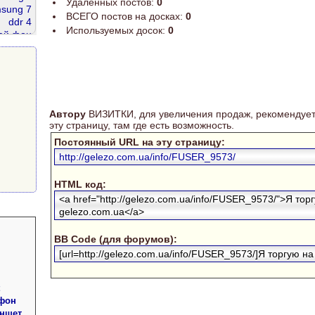
Удаленных постов:
0
sung 7
ВСЕГО постов на досках:
0
ddr 4
Используемых досок:
0
ай фон
dr2 667
g 200
Автору
ВИЗИТКИ, для увеличения продаж, рекомендует
эту страницу, там где есть возможность.
Постоянный URL на эту страницу:
http://gelezo.com.ua/info/FUSER_9573/
HTML код:
<a href="http://gelezo.com.ua/info/FUSER_9573/">Я тор
gelezo.com.ua</a>
BB Code (для форумов):
[url=http://gelezo.com.ua/info/FUSER_9573/]Я торгую на 
фон
аншет