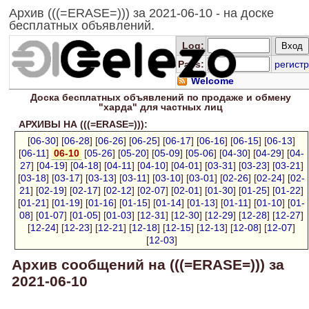
Архив (((=ERASE=))) за 2021-06-10 - на доске
бесплатных объявлений.
Log
:
Pass:
регистр
Welcome
Доска
бесплатных
объявлений по продаже и обмену
"харда" для
частных лиц
АРХИВЫ НА (((=ERASE=))):
[
06-30
] [
06-28
] [
06-26
] [
06-25
] [
06-17
] [
06-16
] [
06-15
] [
06-13
]
[
06-11
]
06-10
[
05-26
] [
05-20
] [
05-09
] [
05-06
] [
04-30
] [
04-29
] [
04-
27
] [
04-19
] [
04-18
] [
04-11
] [
04-10
] [
04-01
] [
03-31
] [
03-23
] [
03-21
]
[
03-18
] [
03-17
] [
03-13
] [
03-11
] [
03-10
] [
03-01
] [
02-26
] [
02-24
] [
02-
21
] [
02-19
] [
02-17
] [
02-12
] [
02-07
] [
02-01
] [
01-30
] [
01-25
] [
01-22
]
[
01-21
] [
01-19
] [
01-16
] [
01-15
] [
01-14
] [
01-13
] [
01-11
] [
01-10
] [
01-
08
] [
01-07
] [
01-05
] [
01-03
] [
12-31
] [
12-30
] [
12-29
] [
12-28
] [
12-27
]
[
12-24
] [
12-23
] [
12-21
] [
12-18
] [
12-15
] [
12-13
] [
12-08
] [
12-07
]
[
12-03
]
Архив сообщений на (((=ERASE=))) за
2021-06-10