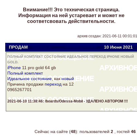
Внимание!!! Это техническая страница.
Информация на ней устаревает и может не
соответсвовать действительности.
архив создан: 2021-06-11 00:01:0
ПРОДАМ
Наталья
meseda@ukr.net
10 Июня 2021
ПОЛНЫЙ КОМПЛЕКТ СОСТОЯНИЕ ИДЕАЛЬНОЕ ПЕРЕХОД IPHONE НОВЫЙ
GOLD.
iPhone
11 pro
gold
64 gb
Полный комплект
Идеальное
состояние
, как
новый
Причина продажи
переход
на 12
0965267701
2021-06-10 11:38:46: /boards/Odessa-Mobil - УДАЛЕНО АВТОРОМ !!!
Сейчас на сайте (
48
): пользователей
2
, гостей
46