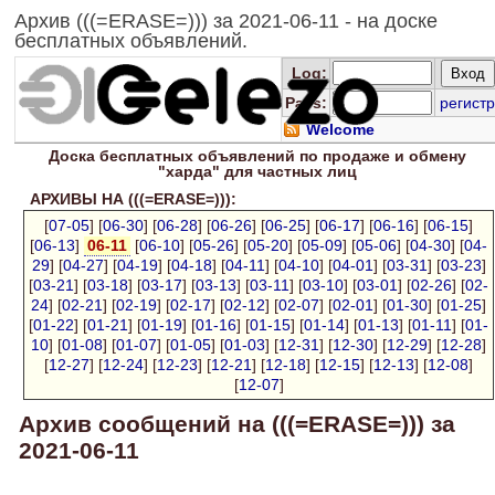
Архив (((=ERASE=))) за 2021-06-11 - на доске
бесплатных объявлений.
Log
:
Pass:
регистр
Welcome
Доска
бесплатных
объявлений по продаже и обмену
"харда" для
частных лиц
АРХИВЫ НА (((=ERASE=))):
[
07-05
] [
06-30
] [
06-28
] [
06-26
] [
06-25
] [
06-17
] [
06-16
] [
06-15
]
[
06-13
]
06-11
[
06-10
] [
05-26
] [
05-20
] [
05-09
] [
05-06
] [
04-30
] [
04-
29
] [
04-27
] [
04-19
] [
04-18
] [
04-11
] [
04-10
] [
04-01
] [
03-31
] [
03-23
]
[
03-21
] [
03-18
] [
03-17
] [
03-13
] [
03-11
] [
03-10
] [
03-01
] [
02-26
] [
02-
24
] [
02-21
] [
02-19
] [
02-17
] [
02-12
] [
02-07
] [
02-01
] [
01-30
] [
01-25
]
[
01-22
] [
01-21
] [
01-19
] [
01-16
] [
01-15
] [
01-14
] [
01-13
] [
01-11
] [
01-
10
] [
01-08
] [
01-07
] [
01-05
] [
01-03
] [
12-31
] [
12-30
] [
12-29
] [
12-28
]
[
12-27
] [
12-24
] [
12-23
] [
12-21
] [
12-18
] [
12-15
] [
12-13
] [
12-08
]
[
12-07
]
Архив сообщений на (((=ERASE=))) за
2021-06-11