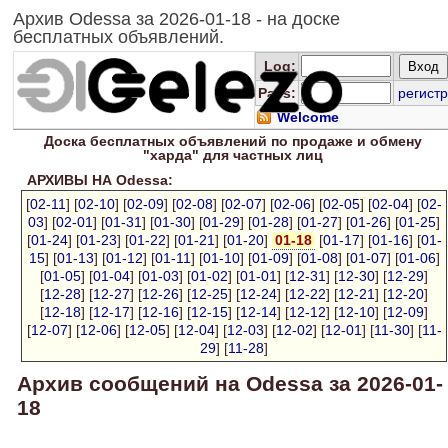
Архив Odessa за 2026-01-18 - на доске
бесплатных объявлений.
Log
:
Pass:
регистр
Welcome
Доска
бесплатных
объявлений по продаже и обмену
"харда" для
частных лиц
АРХИВЫ НА Odessa:
[
02-11
] [
02-10
] [
02-09
] [
02-08
] [
02-07
] [
02-06
] [
02-05
] [
02-04
] [
02-
03
] [
02-01
] [
01-31
] [
01-30
] [
01-29
] [
01-28
] [
01-27
] [
01-26
] [
01-25
]
[
01-24
] [
01-23
] [
01-22
] [
01-21
] [
01-20
]
01-18
[
01-17
] [
01-16
] [
01-
15
] [
01-13
] [
01-12
] [
01-11
] [
01-10
] [
01-09
] [
01-08
] [
01-07
] [
01-06
]
[
01-05
] [
01-04
] [
01-03
] [
01-02
] [
01-01
] [
12-31
] [
12-30
] [
12-29
]
[
12-28
] [
12-27
] [
12-26
] [
12-25
] [
12-24
] [
12-22
] [
12-21
] [
12-20
]
[
12-18
] [
12-17
] [
12-16
] [
12-15
] [
12-14
] [
12-12
] [
12-10
] [
12-09
]
[
12-07
] [
12-06
] [
12-05
] [
12-04
] [
12-03
] [
12-02
] [
12-01
] [
11-30
] [
11-
29
] [
11-28
]
Архив сообщений на Odessa за 2026-01-
18