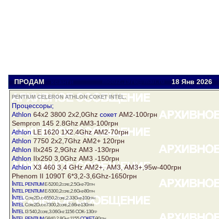
ПРОДАМ
ксанти
motuz.1976@mail.ru
18 Янв
2026
PENTIUM CELERON ATHLON СОКЕТ INTEL.
Процессоры;
Athlon
64х2 3800 2х2,0Ghz
сокет
АМ2-100грн
Sempron 145 2.8Ghz AM3-100грн
Athlon
LE 1620 1Х2.4Ghz АМ2-70грн
Athlon
7750 2х2,7Ghz АМ2+ 120грн
Athlon
IIх245 2,9Ghz АМ3 -130грн
Athlon
IIх250 3,0Ghz АМ3 -150грн
Athlon
X3 460 3,4 GHz АМ2+, AM3, AM3+,95w-400грн
Phenom II 1090Т 6*3,2-3,6Ghz-1650грн
Intel
pentium
E-5200,2core,2.5Ghz-70грн
Intel
pentium
E-5300,2core,2.6Ghz-80грн
Intel
Core2Duo 6550,2core,2.33Ghz-100грн
Intel
Core2Duo е7300,2core,2.66hz-130грн
Intel
I3 540,2core,3.06Ghz 1156 СОК- 130гр
Intel
pentium
сокет
G840 2.8Ghz 1155
-90грн