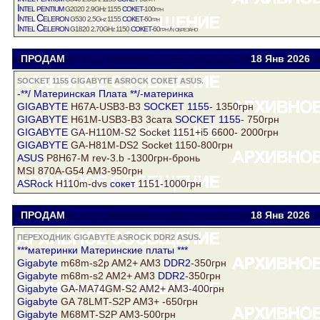
Intel
pentium
сокет
G2020 2.9GHz 1155
-100грн
Intel
Celeron
сокет
G530 2.5Ghz 1155
-60грн
Intel
Celeron
сокет
G1820 2.70GHz 1150
-60грн /n обрезано
ПРОДАМ
ксанти
motuz.1976@mail.ru
18 Янв
2026
SOCKET 1155 GIGABYTE ASROCK СОКЕТ ASUS.
-**/ Материнская Плата **/-материнка
GIGABYTE
H67A-USB3-B3
SOCKET 1155
- 1350грн
GIGABYTE
H61М-USB3-B3 3сата
SOCKET 1155
- 750грн
GIGABYTE
GA-H110M-S2 Socket 1151+i5 6600- 2000грн
GIGABYTE
GA-H81M-DS2 Socket 1150-800грн
ASUS
P8H67-M rev-3.b -1300грн-бронь
MSI 870A-G54 AM3-950грн
ASRock
H110m-dvs
сокет
1151-1000грн
ПРОДАМ
ксанти
motuz.1976@mail.ru
18 Янв
2026
ПЕРЕХОДНИК GIGABYTE ASROCK DDR2 ASUS.
***материнки Материнские платы ***
Gigabyte
m68m-s2p AM2+ AM3
DDR2
-350грн
Gigabyte
m68m-s2 AM2+ AM3
DDR2
-350грн
Gigabyte
GA-MA74GM-S2 AM2+ AM3-400грн
Gigabyte
GA 78LMT-S2P AM3+ -650грн
Gigabyte
M68MT-S2P AM3-500грн