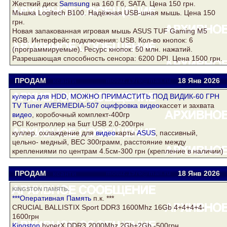
Жесткий
диск
Samsung
на 160 Гб,
SATA
. Цена 150 грн.
Мышка Logitech B100. Надёжная USB-шная мышь. Цена 150
грн.
Новая запакованная игровая мышь
ASUS
TUF Gaming M5
RGB. Интерфейс подключения: USB. Кол-во кнопок: 6
(программируемые). Ресурс кнопок: 50 млн. нажатий.
Разрешающая способность сенсора: 6200 DPI. Цена 1500 грн.
ПРОДАМ
ксанти
motuz.1976@mail.ru
18 Янв
2026
кулера для HDD, МОЖНО ПРИМАСТИТЬ ПОД ВИДИК-60 ГРН
TV Tuner AVERMEDIA-507 оцифровка
видео
кассет и захвата
видео
, коробочный комплект-400гр
PCI Контроллер на 5шт USB 2.0-200грн
куллер. охлаждение для
видео
карты
ASUS
, пассивный,
цельно- медный, ВЕС 300грамм, расстояние между
креплениями по центрам 4.5см-300 грн (крепление в наличии)
ПРОДАМ
ксанти
motuz.1976@mail.ru
18 Янв
2026
KINGSTON ПАМЯТЬ.
***Оперативная
Память
п.к. ***
CRUCIAL BALLISTIX Sport DDR3 1600Mhz 16Gb 4+4+4+4-
1600грн
Kingston
hyperX DDR3 2000Mhz 2Gb+2Gb -500грн