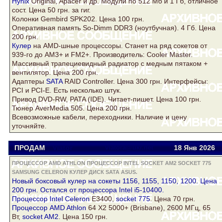
Hynix
Original, Apacer и др. Модули по 512 Мб и 1 Гб, отличное
сост. Цена 50 грн. за гиг.
Колонки Gembird SPK202. Цена 100 грн.
Оперативная память So-Dimm DDR3 (ноутбучная). 4 Гб. Цена
200 грн.
Кулер
на AMD-шные процессоры. Станет на ряд сокетов от
939-го до AM3+ и FM2+. Производитель: Cooler Master.
Массивный трапециевидный радиатор с медным пятаком +
вентилятор. Цена 200 грн.
Адаптеры
SATA
RAID Controller. Цена 300 грн. Интерфейсы:
PCI и PCI-E. Есть несколько штук.
Привод DVD-RW, PATA (IDE). Читает-пишет. Цена 100 грн.
Тюнер AverMedia 505. Цена 200 грн.
Всевозможные кабели, переходники. Наличие и цену
уточняйте.
ПРОДАМ
Viator
viatora@ukr.net
18 Янв
2026
ПРОЦЕССОР AMD ATHLON ПРОЦЕССОР INTEL SOCKET AM2 SOCKET 775
SAMSUNG CELERON КУЛЕР ДИСК SATA ASUS.
Новый боксовый
кулер
на сокеты 1156, 1155, 1150, 1200. Цена
200 грн. Остался от процессора Intel i5-10400.
Процессор Intel
Celeron
E3400,
socket 775
. Цена 70 грн.
Процессор AMD Athlon
64 Х2 5000+ (Brisbane), 2600 МГц, 65
Вт,
socket AM2
. Цена 150 грн.