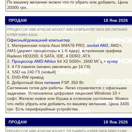
По вашему желанию можно что-то убрать или добавить. Цена
20000 грн.
ПРОДАМ
Viator
viatora@ukr.net
18 Янв
2026
ПРОЦЕССОР AMD ATHLON SOCKET AM2 КОМПЬЮТЕР SATA IDE ПИТАНИЯ
КУЛЕР DDR2 ASUS.
Офисный/домашний
компьютер
.
1. Материнская плата
Asus
M4A78 PRO,
socket AM2
, AM2+,
AM3 (держит процессоры в 1-6 ядер), встроенная графика
Radeon HD3200, 6 SATA, IDE, 4
DDR2
, ATX.
2.
Процессор AMD Athlon
64 Х2 5000+, 2600 МГц +
кулер
3. 4 Гб памяти (можно увеличить до 16 Гб)
4. SSD на 240 Гб (новый)
5. DVD-RW привод
6. Добротный блок
питания
FSP, 350 Вт.
Системник готов для работы. Легко справляется с офисными
задачами. Установлена цифровая лицензия Windows 10 +
софт. Железо новое или б/ушка в отличном состоянии. Можно
что-либо убрать или добавить по вашему желанию. Цена 3400
грн. Есть периферийные устройства.
ПРОДАМ
Viator
viatora@ukr.net
18 Янв
2026
ПРОЦЕССОР AMD ATHLON SOCKET 775 ПАМЯТЬ КУЛЕР SATA DDR2 CORE