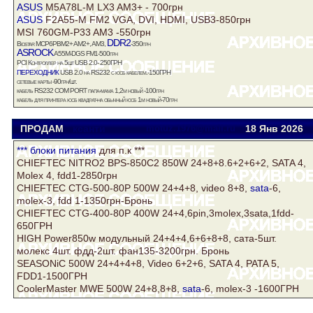
ASUS
M5A78L-M LX3 AM3+ - 700грн
ASUS
F2A55-M FM2 VGA, DVI, HDMI, USB3-850грн
MSI 760GM-P33 AM3 -550грн
DDR2
Biostar MCP6PBM2+ AM2+, AM3,
-350грн
ASROCK
A55M-DGS FM1-500грн
PCI Контроллер на 5шт USB 2.0- 250ГРН
переходник
USB 2.0 на RS232 с юсб кабелем.-150ГРН
сетевые карты -90грн/шт.
кабель RS232 COM PORT папа-мама 1,2м новый -100грн
кабель для принтера юсб квадрат-на обычный юсб 1м новый-70грн
ПРОДАМ
ксанти
motuz.1976@mail.ru
18 Янв
2026
*** блоки
питания
для п.к ***
CHIEFTEC NITRO2 BPS-850C2 850W 24+8+8.6+2+6+2, SATA 4,
Molex 4, fdd1-2850грн
CHIEFTEC CTG-500-80P 500W 24+4+8, video 8+8,
sata
-6,
molex-3, fdd 1-1350грн-Бронь
CHIEFTEC CTG-400-80P 400W 24+4,6pin,3molex,3sata,1fdd-
650ГРН
HIGH Power850w модульный 24+4+4,6+6+8+8, сата-5шт.
молекс 4шт. фдд-2шт. фан135-3200грн. Бронь
SЕASONiC 500W 24+4+4+8, Vidеo 6+2+6, SATA 4, PATA 5,
FDD1-1500ГРН
CoolerMaster MWE 500W 24+8,8+8,
sata
-6, molex-3 -1600ГРН