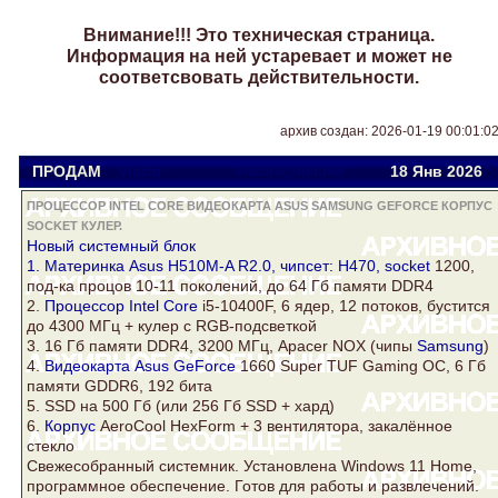
Внимание!!! Это техническая страница.
Информация на ней устаревает и может не
соответсвовать действительности.
архив создан: 2026-01-19 00:01:0
ПРОДАМ
Viator
viatora@ukr.net
18 Янв
2026
ПРОЦЕССОР INTEL CORE ВИДЕОКАРТА ASUS SAMSUNG GEFORCE КОРПУС
SOCKET КУЛЕР.
Новый системный блок
1. Материнка Asus H510M-A R2.0, чипсет: H470,
socket
1200,
под-ка процов 10-11 поколений, до 64 Гб памяти DDR4
2.
Процессор Intel Core
i5-10400F, 6 ядер, 12 потоков, бустится
до 4300 МГц +
кулер
c RGB-подсветкой
3. 16 Гб памяти DDR4, 3200 МГц, Apacer NOX (чипы
Samsung
)
4.
Видеокарта Asus
GeForce
1660 Super TUF Gaming OC, 6 Гб
памяти GDDR6, 192 бита
5. SSD на 500 Гб (или 256 Гб SSD + хард)
6.
Корпус
AeroCool HexForm + 3 вентилятора, закалённое
стекло
Свежесобранный системник. Установлена Windows 11 Home,
программное обеспечение. Готов для работы и развлечений.