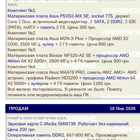
ASUS.
Комплект №1
Материнская плата
Asus
P5VD2-MX SE,
socket 775
, держит
Core
2 Duo, встроенный видеоадаптер, 2
SATA
, 2
DDR2
, 2 IDE
(PATA), mATX +
память
2 Гб. Цена 300 грн.
Комплект №2
Материнская плата
Asus
M2N-X Plus + Процессор AMD X2
5000, 2600 МГц,
кулер
+ 2 Гб памяти. Цена 800 грн.
Комплект №3
Материнская плата Biostar NF520-A2 SE +
процессор AMD
Athlon
64 Х2 5000+, 2600 МГц + 4 Гб памяти. Цена 900 грн.
Комплект №4
Материнская плата
Asus
M4A78 PRO, сокеты AM2, AM2+, AM3,
встроен. графика Radeon HD3200 +
процессор AMD Athlon
64
Х2 5000+ с
кулер
ом + 4 Гб памяти. Цена 1200 грн.
Всё железо тестировалось. В ремонте не было. Помогу
починить или модернизировать ваш ПК.
ПРОДАМ
Viator
viatora@ukr.net
18 Янв
2026
ПАМЯТЬ DDR2 КУЛЕР HYNIX SATA.
Звуковая карта C-Media SMI8738. Работает без нареканий.
Цена 200 грн.
Оперативная
память DDR2
, 667-800 МГц. Производители: