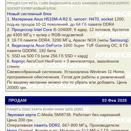
ПРОЦЕССОР INTEL CORE ВИДЕОКАРТА ASUS SAMSUNG GEFORCE КОРПУС
SOCKET КУЛЕР НОВЫЙ БЛОК.
Новый
системный
блок
1. Материнка Asus H510M-A R2.0, чипсет: H470,
socket
1200,
под-ка процов 10-11 поколений, до 64 Гб памяти DDR4
2.
Процессор Intel Core
i5-10400F, 6 ядер, 12 потоков, бустится
до 4300 МГц +
кулер
c RGB-подсветкой
3. 16 Гб памяти DDR4, 3200 МГц, Apacer NOX (чипы
Samsung
)
4.
Видеокарта Asus
GeForce
1660 Super TUF Gaming OC, 6 Гб
памяти GDDR6, 192 бита
5. SSD на 500 Гб (или 256 Гб SSD + хард)
6.
Корпус
AeroCool HexForm + 3 вентилятора, закалённое
стекло
Свежесобранный системник. Установлена Windows 11 Home,
программное обеспечение. Готов для работы и развлечений.
По вашему желанию можно что-то убрать или добавить. Цена
20000 грн.
ПРОДАМ
Viator
viatora@ukr.net
03 Фев
2026
ПАМЯТЬ DDR2 КАРТА КУЛЕР HYNIX SATA DDR3.
Звуковая
карта
C-Media SMI8738. Работает без нареканий.
Цена 200 грн.
Оперативная
память DDR2
, 667-800 МГц. Производители:
Hynix
Original, Apacer и др. Модули по 512 Мб и 1 Гб, отличное