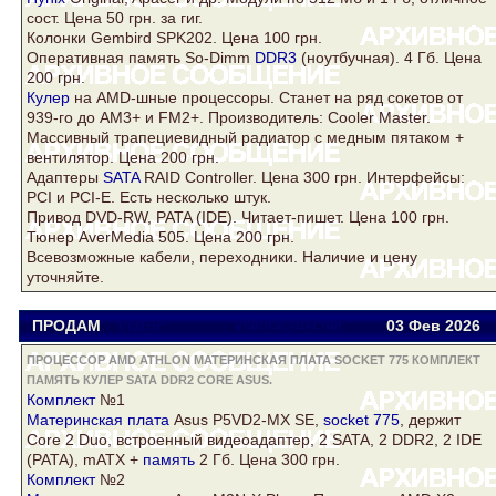
сост. Цена 50 грн. за гиг.
Колонки Gembird SPK202. Цена 100 грн.
Оперативная память So-Dimm
DDR3
(ноутбучная). 4 Гб. Цена
200 грн.
Кулер
на AMD-шные процессоры. Станет на ряд сокетов от
939-го до AM3+ и FM2+. Производитель: Cooler Master.
Массивный трапециевидный радиатор с медным пятаком +
вентилятор. Цена 200 грн.
Адаптеры
SATA
RAID Controller. Цена 300 грн. Интерфейсы:
PCI и PCI-E. Есть несколько штук.
Привод DVD-RW, PATA (IDE). Читает-пишет. Цена 100 грн.
Тюнер AverMedia 505. Цена 200 грн.
Всевозможные кабели, переходники. Наличие и цену
уточняйте.
ПРОДАМ
Viator
viatora@ukr.net
03 Фев
2026
ПРОЦЕССОР AMD ATHLON МАТЕРИНСКАЯ ПЛАТА SOCKET 775 КОМПЛЕКТ
ПАМЯТЬ КУЛЕР SATA DDR2 CORE ASUS.
Комплект
№1
Материнская плата
Asus
P5VD2-MX SE,
socket 775
, держит
Core
2 Duo, встроенный видеоадаптер, 2
SATA
, 2
DDR2
, 2 IDE
(PATA), mATX +
память
2 Гб. Цена 300 грн.
Комплект
№2