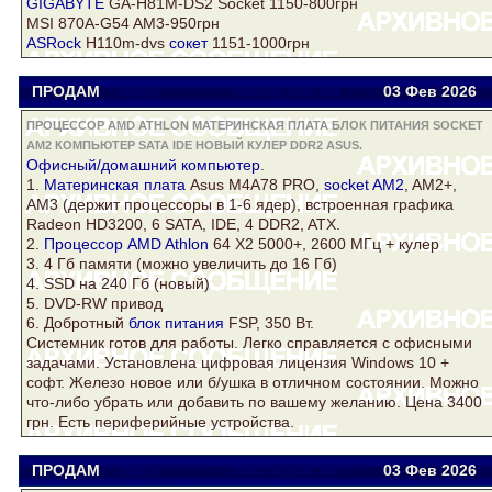
GIGABYTE
GA-H81M-DS2 Socket 1150-800грн
MSI 870A-G54 AM3-950грн
ASRock
H110m-dvs
сокет
1151-1000грн
ПРОДАМ
Viator
viatora@ukr.net
03 Фев
2026
ПРОЦЕССОР AMD ATHLON МАТЕРИНСКАЯ ПЛАТА БЛОК ПИТАНИЯ SOCKET
AM2 КОМПЬЮТЕР SATA IDE НОВЫЙ КУЛЕР DDR2 ASUS.
Офисный/домашний
компьютер
.
1.
Материнская плата
Asus
M4A78 PRO,
socket AM2
, AM2+,
AM3 (держит процессоры в 1-6 ядер), встроенная графика
Radeon HD3200, 6 SATA, IDE, 4
DDR2
, ATX.
2.
Процессор AMD Athlon
64 Х2 5000+, 2600 МГц +
кулер
3. 4 Гб памяти (можно увеличить до 16 Гб)
4. SSD на 240 Гб (новый)
5. DVD-RW привод
6. Добротный
блок питания
FSP, 350 Вт.
Системник готов для работы. Легко справляется с офисными
задачами. Установлена цифровая лицензия Windows 10 +
софт. Железо новое или б/ушка в отличном состоянии. Можно
что-либо убрать или добавить по вашему желанию. Цена 3400
грн. Есть периферийные устройства.
ПРОДАМ
Viator
viatora@ukr.net
03 Фев
2026