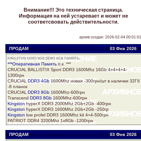
Внимание!!! Это техническая страница.
Информация на ней устаревает и может не
соответсвовать действительности.
архив создан: 2026-02-04 00:01:0
ПРОДАМ
ксанти
motuz.1976@mail.ru
03 Фев
2026
KINGSTON DDR3 8GB DDR3 4GB ПАМЯТЬ.
***Оперативная
Память
п.к. ***
CRUCIAL BALLISTIX Sport DDR3 1600Mhz 16Gb 4+4+4+4-
1300грн
CRUCIAL
DDR3 4Gb
1600Mhz новая -300грн/шт в наличии 32Гб
-8 планок
CRUCIAL
DDR3 8Gb
1600Mhz-600грн
Transcend
DDR3 8Gb
1600Mhz-600грн
Kingston
hyperX DDR3 2000Mhz 2Gb+2Gb -400грн
Kingston
hyperX DDR3 1600Mhz 2Gb+2Gb -250гр
Kingston
low profel DDR3 1600Mhz kit 4+4-500грн
PATRIOT DDR4 3200Mhz 1x8Gb -1200грн
ПРОДАМ
ксанти
motuz.1976@mail.ru
03 Фев
2026