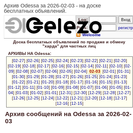
Архив Odessa за 2026-02-03 - на доске
бесплатных объявлений.
Log
:
Pass:
регистр
Welcome
Доска
бесплатных
объявлений по продаже и обмену
"харда" для
частных лиц
АРХИВЫ НА Odessa:
[
02-27
] [
02-26
] [
02-25
] [
02-24
] [
02-23
] [
02-22
] [
02-21
] [
02-20
]
[
02-19
] [
02-18
] [
02-17
] [
02-16
] [
02-15
] [
02-14
] [
02-11
] [
02-10
] [
02-
09
] [
02-08
] [
02-07
] [
02-06
] [
02-05
] [
02-04
]
02-03
[
02-01
] [
01-31
]
[
01-30
] [
01-29
] [
01-28
] [
01-27
] [
01-26
] [
01-25
] [
01-24
] [
01-23
]
[
01-22
] [
01-21
] [
01-20
] [
01-18
] [
01-17
] [
01-16
] [
01-15
] [
01-13
]
[
01-12
] [
01-11
] [
01-10
] [
01-09
] [
01-08
] [
01-07
] [
01-06
] [
01-05
] [
01-
04
] [
01-03
] [
01-02
] [
01-01
] [
12-31
] [
12-30
] [
12-29
] [
12-28
] [
12-27
]
[
12-26
] [
12-25
] [
12-24
] [
12-22
] [
12-21
] [
12-20
] [
12-18
] [
12-17
]
[
12-16
] [
12-15
]
Архив сообщений на Odessa за 2026-02-
03