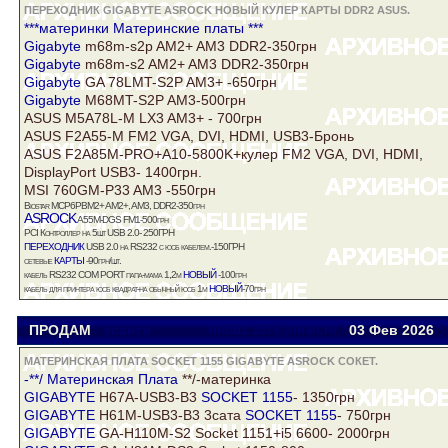
ПЕРЕХОДНИК GIGABYTE ASROCK НОВЫЙ КУЛЕР КАРТЫ DDR2 ASUS.
***материнки Материнские платы ***
Gigabyte
m68m-s2p AM2+ AM3
DDR2
-350грн
Gigabyte
m68m-s2 AM2+ AM3
DDR2
-350грн
Gigabyte
GA 78LMT-S2P AM3+ -650грн
Gigabyte
M68MT-S2P AM3-500грн
ASUS
M5A78L-M LX3 AM3+ - 700грн
ASUS
F2A55-M FM2 VGA, DVI, HDMI, USB3-Бронь
ASUS
F2A85M-PRO+A10-5800K+кулер FM2 VGA, DVI, HDMI,
DisplayPort USB3- 1400грн.
MSI 760GM-P33 AM3 -550грн
Biostar MCP6PBM2+ AM2+, AM3,
DDR2
-350грн
ASROCK
A55M-DGS FM1-500грн
PCI Контроллер на 5шт USB 2.0- 250ГРН
переходник
USB 2.0 на RS232 с юсб кабелем.-150ГРН
карты
сетевые
-90грн/шт.
новый
кабель RS232 COM PORT папа-мама 1,2м
-100грн
новый
кабель для принтера юсб квадрат-на обычный юсб 1м
-70грн
ПРОДАМ
ксанти
motuz.1976@mail.ru
03 Фев
2026
МАТЕРИНСКАЯ ПЛАТА SOCKET 1155 GIGABYTE ASROCK СОКЕТ.
-**/
Материнская Плата
**/-материнка
GIGABYTE
H67A-USB3-B3
SOCKET 1155
- 1350грн
GIGABYTE
H61М-USB3-B3 3сата
SOCKET 1155
- 750грн
GIGABYTE
GA-H110M-S2 Socket 1151+i5 6600- 2000грн