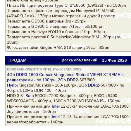
переключателем) - 150грн
Плата ИБП для роутера Type C, 2*18650 (5/9/12в) - по 150грн
Термопаста с фазовым переходом Honeywell PTM7950
(40*40*0,2мм) - 170грн можно отрезать и другой размер
Термопаста GD900 в шприце 3гр - 25грн
Термопаста GD900-1 в шприце 7/15гр - 50/100грн
Термопаста Halnziye HY410 в баночке 10гр - 50грн,
Термопаста пакетик 0,5г Halnziye/Vkingkeyn/НМ - 30грн (за
10шт.)
Флюс для пайки Kingbo RMA-218 шприц 10cc - 80грн
ПРОДАМ
Саша
доска объявлений
15 Фев
2026
DDR3 1600 KINGSTON INTEL HYNIX SATA DDR2.
4Gb DDR3-1600 Corsair Vengeance /Patriot VIPER XTREME с
радиаторами - по 130грн, 2Gb
DDR2
-667/800
Hynix
/Kingston/Mushkin - 100-120грн, 1Gb
DDR2
-667/800 - по
40грн, 512Mb DDR-400 - 40грн
HDD 3.5"
Sata
500Gb 7200 Seagate - 400грн, 500Gb 5400
WD5000AACS - 400грн, 160Gb 7200 WD1600AAJS - 150грн
Прижимная рамка для
Intel
12-13-14 поколения LGA1700/1800
Jeyi фиолетовая - 160грн
Прижимная рамка для
Intel
12-13-14 поколения LGA1700/1800
черная/серебристая - 140грн