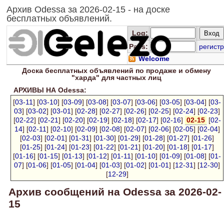
Архив Odessa за 2026-02-15 - на доске
бесплатных объявлений.
Log
:
Pass:
регистр
Welcome
Доска
бесплатных
объявлений по продаже и обмену
"харда" для
частных лиц
АРХИВЫ НА Odessa:
[
03-11
] [
03-10
] [
03-09
] [
03-08
] [
03-07
] [
03-06
] [
03-05
] [
03-04
] [
03-
03
] [
03-02
] [
03-01
] [
02-28
] [
02-27
] [
02-26
] [
02-25
] [
02-24
] [
02-23
]
[
02-22
] [
02-21
] [
02-20
] [
02-19
] [
02-18
] [
02-17
] [
02-16
]
02-15
[
02-
14
] [
02-11
] [
02-10
] [
02-09
] [
02-08
] [
02-07
] [
02-06
] [
02-05
] [
02-04
]
[
02-03
] [
02-01
] [
01-31
] [
01-30
] [
01-29
] [
01-28
] [
01-27
] [
01-26
]
[
01-25
] [
01-24
] [
01-23
] [
01-22
] [
01-21
] [
01-20
] [
01-18
] [
01-17
]
[
01-16
] [
01-15
] [
01-13
] [
01-12
] [
01-11
] [
01-10
] [
01-09
] [
01-08
] [
01-
07
] [
01-06
] [
01-05
] [
01-04
] [
01-03
] [
01-02
] [
01-01
] [
12-31
] [
12-30
]
[
12-29
]
Архив сообщений на Odessa за 2026-02-
15