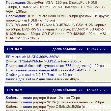
Переходник
DisplayPort-VGA - 150грн, DisplayPort-HDMI -
100грн, HDMI-VGA - 100грн, VGA-HDMI звук - 150грн, DVI-D -
VGA - 130грн
Переходник
HDMI - Micro+Mini HDMI - 80грн (различные другие
переходники HDMI - от 40грн)
DVD-RW для ПК IDE LG Nec ND-4570A/LG GSA-H12N черные -
по 50грн, DVD-RW
Sata
черный - 70грн, DVD-ROM LG GDR-
8162B белый - 30грн, CD-RW Liteon LTR-48246S - 20грн, MSI
CD-ROM 52x - 20грн
ПРОДАМ
Саша
доска объявлений
15 Фев
2026
БП MicroLab M-ATX-360W 360Wt
24+4pin/1*Sata/4*Molex/Fdd/12см Fan - 250грн
Пластиковый бэкплэйт кулера сокет 775 (под винты) - 20грн
Пластиковая рамка кулера AMD сокет AM2 AM3 - 50грн
Стойки для ssd m.2 2.5/4/6мм - по 30грн
Клипса для ssd m.2 для плат
Asus
- по 40грн
ПРОДАМ
Саша
доска объявлений
15 Фев
2026
Кабель
питания
роутера 9 или 12в - по 70грн
Кабель
питания
роутера 9/12в (с переключателем) - 120грн
Кабель
питания
роутера Type C 5/9/12/15/20в (с