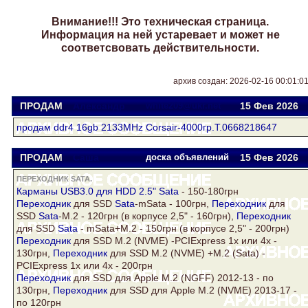
Внимание!!! Это техническая страница.
Информация на ней устаревает и может не
соответсвовать действительности.
архив создан: 2026-02-16 00:01:0
ПРОДАМ
Александр
white209@ukr.net
15 Фев
2026
продам ddr4 16gb 2133MHz Corsair-4000гр.Т.0668218647
ПРОДАМ
Саша
доска объявлений
15 Фев
2026
ПЕРЕХОДНИК SATA.
Карманы USB3.0 для HDD 2.5"
Sata
- 150-180грн
Переходник
для SSD
Sata
-mSata - 100грн,
Переходник
для
SSD
Sata
-М.2 - 120грн (в корпусе 2,5" - 160грн),
Переходник
для SSD
Sata
- mSata+М.2 - 150грн (в корпусе 2,5" - 200грн)
Переходник
для SSD M.2 (NVME) -PCIExpress 1х или 4x -
130грн,
Переходник
для SSD M.2 (NVME) +M.2 (Sata) -
PCIExpress 1х или 4x - 200грн
Переходник
для SSD для Apple M.2 (NGFF) 2012-13 - по
130грн,
Переходник
для SSD для Apple M.2 (NVME) 2013-17 -
по 120грн