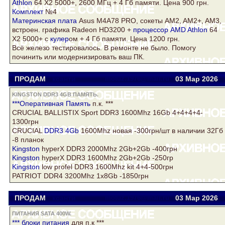
Athlon
64 Х2 5000+, 2600 МГц + 4 Гб памяти. Цена 900 грн.
Комплект
№4
Материнская плата
Asus
M4A78 PRO, сокеты AM2, AM2+, AM3,
встроен. графика Radeon HD3200 +
процессор AMD Athlon
64
Х2 5000+ с
кулер
ом + 4 Гб памяти. Цена 1200 грн.
Всё железо тестировалось. В ремонте не было. Помогу
починить или модернизировать ваш ПК.
ПРОДАМ
ксанти
motuz.1976@mail.ru
03 Мар
2026
KINGSTON DDR3 4GB ПАМЯТЬ.
***Оперативная
Память
п.к. ***
CRUCIAL BALLISTIX Sport DDR3 1600Mhz 16Gb 4+4+4+4-
1300грн
CRUCIAL
DDR3 4Gb
1600Mhz новая -300грн/шт в наличии 32Гб
-8 планок
Kingston
hyperX DDR3 2000Mhz 2Gb+2Gb -400грн
Kingston
hyperX DDR3 1600Mhz 2Gb+2Gb -250гр
Kingston
low profel DDR3 1600Mhz kit 4+4-500грн
PATRIOT DDR4 3200Mhz 1x8Gb -1850грн
ПРОДАМ
ксанти
motuz.1976@mail.ru
03 Мар
2026
ПИТАНИЯ SATA 400W.
*** блоки
питания
для п.к ***