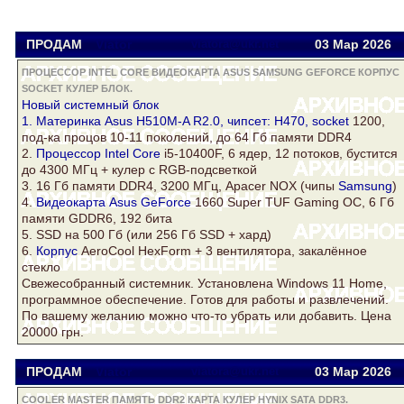
ПРОДАМ
Viator
viatora@ukr.net
03 Мар
2026
ПРОЦЕССОР INTEL CORE ВИДЕОКАРТА ASUS SAMSUNG GEFORCE КОРПУС
SOCKET КУЛЕР БЛОК.
Новый системный
блок
1. Материнка Asus H510M-A R2.0, чипсет: H470,
socket
1200,
под-ка процов 10-11 поколений, до 64 Гб памяти DDR4
2.
Процессор Intel Core
i5-10400F, 6 ядер, 12 потоков, бустится
до 4300 МГц +
кулер
c RGB-подсветкой
3. 16 Гб памяти DDR4, 3200 МГц, Apacer NOX (чипы
Samsung
)
4.
Видеокарта Asus
GeForce
1660 Super TUF Gaming OC, 6 Гб
памяти GDDR6, 192 бита
5. SSD на 500 Гб (или 256 Гб SSD + хард)
6.
Корпус
AeroCool HexForm + 3 вентилятора, закалённое
стекло
Свежесобранный системник. Установлена Windows 11 Home,
программное обеспечение. Готов для работы и развлечений.
По вашему желанию можно что-то убрать или добавить. Цена
20000 грн.
ПРОДАМ
Viator
viatora@ukr.net
03 Мар
2026
COOLER MASTER ПАМЯТЬ DDR2 КАРТА КУЛЕР HYNIX SATA DDR3.