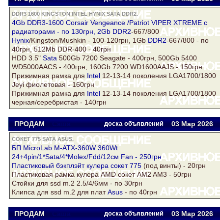
DDR3 1600 KINGSTON INTEL HYNIX SATA DDR2.
4Gb DDR3-1600 Corsair Vengeance /Patriot VIPER XTREME с
радиаторами - по 130грн, 2Gb
DDR2
-667/800
Hynix
/Kingston/Mushkin - 100-120грн, 1Gb
DDR2
-667/800 - по
40грн, 512Mb DDR-400 - 40грн
HDD 3.5"
Sata
500Gb 7200 Seagate - 400грн, 500Gb 5400
WD5000AACS - 400грн, 160Gb 7200 WD1600AAJS - 150грн
Прижимная рамка для
Intel
12-13-14 поколения LGA1700/1800
Jeyi фиолетовая - 160грн
Прижимная рамка для
Intel
12-13-14 поколения LGA1700/1800
черная/серебристая - 140грн
ПРОДАМ
Саша
доска объявлений
03 Мар
2026
СОКЕТ 775 SATA ASUS.
БП MicroLab M-ATX-360W 360Wt
24+4pin/1*Sata/4*Molex/Fdd/12см Fan - 250грн
Пластиковый бэкплэйт кулера
сокет 775
(под винты) - 20грн
Пластиковая рамка кулера AMD сокет AM2 AM3 - 50грн
Стойки для ssd m.2 2.5/4/6мм - по 30грн
Клипса для ssd m.2 для плат
Asus
- по 40грн
ПРОДАМ
Саша
доска объявлений
03 Мар
2026