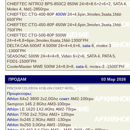
CHIEFTEC NITRO2 BPS-850C2 850W 24+8+8.6+2+6+2, SATA 4,
Molex 4, fdd1-2850грн
CHIEFTEC CTG-400-80P
400W
24+4,6pin,3molex,3sata,1fdd-
650ГРН
CHIEFTEC CTG-450-80P 450W 24+4,6pin,3molex,3sata,1fdd-
750ГРН
CHIEFTEC CTG-500-80P 500W
24+4+8,8+6pin,3molex,6sata,1fdd-1300ГРН
DELTA CAA-500AT A 500W 24+4+4,6+6,
sata
-6, molex-3
-1300ГРН
SЕASONiC 500W 24+4+4+8, Vidеo 6+2+6, SATA 4, PATA 5,
FDD1-1500ГРН
CoolerMaster MWE 500W 24+8,8+8,
sata
-6, molex-3 -1500ГРН
ПРОДАМ
ксанти
motuz.1976@mail.ru
03 Мар
2026
PENTIUM CELERON ATHLON СОКЕТ INTEL.
Процессоры;
Athlon
64х2 3800 2х2,0Ghz
сокет
АМ2-100грн
Sempron 145 2.8Ghz AM3-100грн
Athlon
LE 1620 1Х2.4Ghz АМ2-70грн
Athlon
7750 2х2,7Ghz АМ2+ 120грн
Athlon
IIх245 2,9Ghz АМ3 -130грн
Athlon
IIх250 3,0Ghz АМ3 -150грн
Athlon
X3 460 3,4 GHz АМ2+, AM3, AM3+,95w-400грн