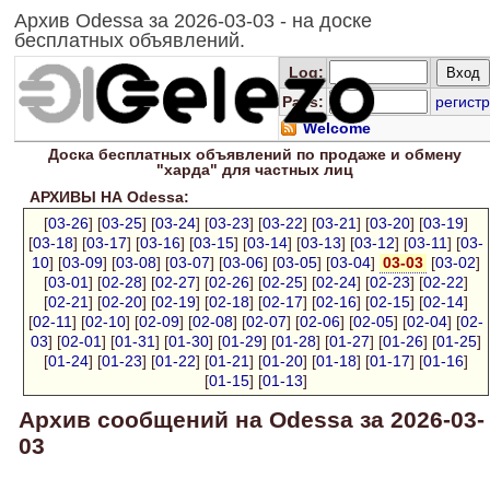
Архив Odessa за 2026-03-03 - на доске
бесплатных объявлений.
Log
:
Pass:
регистр
Welcome
Доска
бесплатных
объявлений по продаже и обмену
"харда" для
частных лиц
АРХИВЫ НА Odessa:
[
03-26
] [
03-25
] [
03-24
] [
03-23
] [
03-22
] [
03-21
] [
03-20
] [
03-19
]
[
03-18
] [
03-17
] [
03-16
] [
03-15
] [
03-14
] [
03-13
] [
03-12
] [
03-11
] [
03-
10
] [
03-09
] [
03-08
] [
03-07
] [
03-06
] [
03-05
] [
03-04
]
03-03
[
03-02
]
[
03-01
] [
02-28
] [
02-27
] [
02-26
] [
02-25
] [
02-24
] [
02-23
] [
02-22
]
[
02-21
] [
02-20
] [
02-19
] [
02-18
] [
02-17
] [
02-16
] [
02-15
] [
02-14
]
[
02-11
] [
02-10
] [
02-09
] [
02-08
] [
02-07
] [
02-06
] [
02-05
] [
02-04
] [
02-
03
] [
02-01
] [
01-31
] [
01-30
] [
01-29
] [
01-28
] [
01-27
] [
01-26
] [
01-25
]
[
01-24
] [
01-23
] [
01-22
] [
01-21
] [
01-20
] [
01-18
] [
01-17
] [
01-16
]
[
01-15
] [
01-13
]
Архив сообщений на Odessa за 2026-03-
03