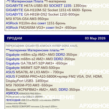
-**/
Материнская Плата
**/-материнка
GIGABYTE
H67A-USB3-B3
SOCKET 1155
- 1350грн
GIGABYTE
GA-H110M-S2 Socket 1151+i5 6600- Бронь
GIGABYTE
GA-H81M-DS2 Socket 1150-800грн
MSI 870A-G54 AM3-950грн
ASRock
H110m-dvs
сокет
1151-Бронь
ASRock
FM2A55M-VG3+
сокет
fm2+ -650грн
ПРОДАМ
ксанти
motuz.1976@mail.ru
03 Мар
2026
ПЕРЕХОДНИК GIGABYTE ASROCK КУЛЕР DDR2 ASUS.
***материнки Материнские платы ***
Gigabyte
m68m-s2p AM2+ AM3
DDR2
-350грн
Gigabyte
m68m-s2 AM2+ AM3
DDR2
-350грн
Gigabyte
GA 78LMT-S2P AM3+ -650грн
Gigabyte
M68MT-S2P AM3-500грн
ASUS
M5A78L-M LX3 AM3+ - 700грн
ASUS
F2A85M-PRO+A10-5800K+кулер FM2 VGA, DVI, HDMI,
DisplayPort USB3- 1400грн.
MSI 760GM-P33 AM3 -550грн
Biostar MCP6PBM2+ AM2+, AM3,
DDR2
-350грн
ASROCK
A55M-DGS FM1-500грн
PCI Контроллер на 5шт USB 2.0- 250ГРН
переходник
USB 2.0 на RS232 с юсб кабелем.-150ГРН
сетевые карты -90грн/шт.
кабель RS232 COM PORT папа-мама 1,2м новый -100грн