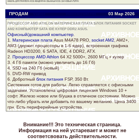
кабель для принтера юсб квадрат-на обычный юсб 1м новый-70грн
ПРОДАМ
Viator
viatora@ukr.net
03 Мар
2026
ПРОЦЕССОР AMD ATHLON МАТЕРИНСКАЯ ПЛАТА БЛОК ПИТАНИЯ SOCKET
AM2 КОМПЬЮТЕР SATA IDE КУЛЕР DDR2 ASUS.
Офисный/домашний
компьютер
.
1.
Материнская плата
Asus
M4A78 PRO,
socket AM2
, AM2+,
AM3 (держит процессоры в 1-6 ядер), встроенная графика
Radeon HD3200, 6 SATA, IDE, 4
DDR2
, ATX.
2.
Процессор AMD Athlon
64 Х2 5000+, 2600 МГц +
кулер
3. 4 Гб памяти (можно увеличить до 16 Гб)
4. SSD на 240 Гб (новый)
5. DVD-RW привод
6. Добротный
блок питания
FSP, 350 Вт.
Системник готов для работы. Легко справляется с офисными
задачами. Установлена цифровая лицензия Windows 10 +
софт. Железо новое или б/ушка в отличном состоянии. Можно
что-либо убрать или добавить по вашему желанию. Цена 3400
грн. Есть периферийные устройства.
Внимание!!! Это техническая страница.
Информация на ней устаревает и может не
соответсвовать действительности.