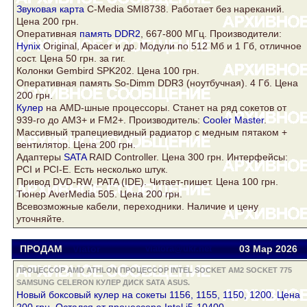
Звуковая
карта
C-Media SMI8738. Работает без нареканий.
Цена 200 грн.
Оперативная
память DDR2
, 667-800 МГц. Производители:
Hynix
Original, Apacer и др. Модули по 512 Мб и 1 Гб, отличное
сост. Цена 50 грн. за гиг.
Колонки Gembird SPK202. Цена 100 грн.
Оперативная память So-Dimm
DDR3
(ноутбучная). 4 Гб. Цена
200 грн.
Кулер
на AMD-шные процессоры. Станет на ряд сокетов от
939-го до AM3+ и FM2+. Производитель:
Cooler Master
.
Массивный трапециевидный радиатор с медным пятаком +
вентилятор. Цена 200 грн.
Адаптеры
SATA
RAID Controller. Цена 300 грн. Интерфейсы:
PCI и PCI-E. Есть несколько штук.
Привод DVD-RW, PATA (IDE). Читает-пишет. Цена 100 грн.
Тюнер AverMedia 505. Цена 200 грн.
Всевозможные кабели, переходники. Наличие и цену
уточняйте.
ПРОДАМ
Viator
viatora@ukr.net
03 Мар
2026
ПРОЦЕССОР AMD ATHLON ПРОЦЕССОР INTEL SOCKET AM2 SOCKET 775
SAMSUNG CELERON КУЛЕР ДИСК SATA ASUS.
Новый боксовый
кулер
на сокеты 1156, 1155, 1150, 1200. Цена
200 грн. Остался от процессора Intel i5-10400.