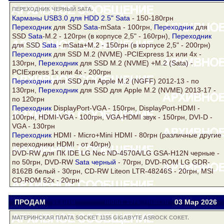
ПЕРЕХОДНИК ЧЕРНЫЙ SATA.
Карманы USB3.0 для HDD 2.5"
Sata
- 150-180грн
Переходник
для SSD
Sata
-mSata - 100грн,
Переходник
для
SSD
Sata
-М.2 - 120грн (в корпусе 2,5" - 160грн),
Переходник
для SSD
Sata
- mSata+М.2 - 150грн (в корпусе 2,5" - 200грн)
Переходник
для SSD M.2 (NVME) -PCIExpress 1х или 4x -
130грн,
Переходник
для SSD M.2 (NVME) +M.2 (Sata) -
PCIExpress 1х или 4x - 200грн
Переходник
для SSD для Apple M.2 (NGFF) 2012-13 - по
130грн,
Переходник
для SSD для Apple M.2 (NVME) 2013-17 -
по 120грн
Переходник
DisplayPort-VGA - 150грн, DisplayPort-HDMI -
100грн, HDMI-VGA - 100грн, VGA-HDMI звук - 150грн, DVI-D -
VGA - 130грн
Переходник
HDMI - Micro+Mini HDMI - 80грн (различные другие
переходники HDMI - от 40грн)
DVD-RW для ПК IDE LG Nec ND-4570A/LG GSA-H12N черные -
по 50грн, DVD-RW
Sata
черный
- 70грн, DVD-ROM LG GDR-
8162B белый - 30грн, CD-RW Liteon LTR-48246S - 20грн, MSI
CD-ROM 52x - 20грн
ПРОДАМ
ксанти
motuz.1976@mail.ru
03 Мар
2026
МАТЕРИНСКАЯ ПЛАТА SOCKET 1155 GIGABYTE ASROCK СОКЕТ.