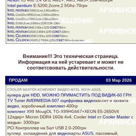
Intel
pentium
E-5200,2core,2.5Ghz-70грн
Intel
pentium
E-5300,2core,2.6Ghz-80грн
Intel
Core2Duo 6550,2core,2.33Ghz-100грн
Intel
Core2Duo е7300,2core,2.66hz-130грн
Intel
I3 540,2core,3.06Ghz 1156 СОК- 130гр
Intel
pentium
сокет
G840 2.8Ghz 1155
-90грн
Intel
pentium
сокет
G2020 2.9GHz 1155
-100грн
Intel
Celeron
сокет
G530 2.5Ghz 1155
-60грн
Intel
Celeron
сокет
G1820 2.70GHz 1150
-60грн /n обрезано
Внимание!!! Это техническая страница.
Информация на ней устаревает и может не
соответсвовать действительности.
ПРОДАМ
ксанти
motuz.1976@mail.ru
03 Мар
2026
COOLER MASTER КОМПЛЕКТ ВИДЕО INTEL XEON ASUS.
кулера для HDD, МОЖНО ПРИМАСТИТЬ ПОД ВИДИК-60 ГРН
TV Tuner AVERMEDIA-507 оцифровка
видео
кассет и захвата
видео
, коробочный
комплект
-400гр
комплект
X99 MougOL TG-X99HG667+XEON E5-2650V4
12ядер+ Micron DDR4 16Gb 4х4, Cooler
Intel
от
Cooler Master
с
медью- 3300грн
PCI Контроллер на 5шт USB 2.0-200грн
куллер. охлаждение для
видео
карты
ASUS
, пассивный,