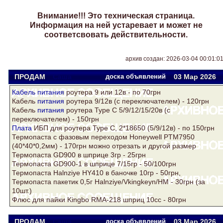
Внимание!!! Это техническая страница.
Информация на ней устаревает и может не
соответсвовать действительности.
архив создан: 2026-03-04 00:01:0
ПРОДАМ
Саша
доска объявлений
03 Мар
2026
Кабель
питания
роутера 9 или 12в - по 70грн
Кабель
питания
роутера 9/12в (с переключателем) - 120грн
Кабель
питания
роутера Type C 5/9/12/15/20в (с
переключателем) - 150грн
Плата
ИБП для роутера Type C, 2*18650 (5/9/12в) - по 150грн
Термопаста с фазовым переходом Honeywell PTM7950
(40*40*0,2мм) - 170грн можно отрезать и другой размер
Термопаста GD900 в шприце 3гр - 25грн
Термопаста GD900-1 в шприце 7/15гр - 50/100грн
Термопаста Halnziye HY410 в баночке 10гр - 50грн,
Термопаста пакетик 0,5г Halnziye/Vkingkeyn/НМ - 30грн (за
10шт.)
Флюс для пайки Kingbo RMA-218 шприц 10cc - 80грн
ПРОДАМ
Саша
доска объявлений
03 Мар
2026