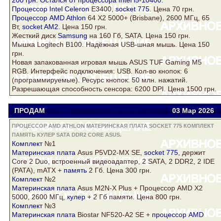
Процессор Intel
Celeron
E3400,
socket 775
. Цена 70 грн.
Процессор AMD Athlon
64 Х2 5000+ (Brisbane), 2600 МГц, 65
Вт,
socket AM2
. Цена 150 грн.
Жесткий
диск
Samsung
на 160 Гб,
SATA
. Цена 150 грн.
Мышка Logitech B100. Надёжная USB-шная мышь. Цена 150
грн.
Новая запакованная игровая мышь
ASUS
TUF Gaming M5
RGB. Интерфейс подключения: USB. Кол-во кнопок: 6
(программируемые). Ресурс кнопок: 50 млн. нажатий.
Разрешающая способность сенсора: 6200 DPI. Цена 1500 грн.
ПРОДАМ
Viator
viatora@ukr.net
03 Мар
2026
ПРОЦЕССОР AMD ATHLON МАТЕРИНСКАЯ ПЛАТА SOCKET 775 КОМПЛЕКТ
ПАМЯТЬ КУЛЕР SATA DDR2 CORE ASUS.
Комплект
№1
Материнская плата
Asus
P5VD2-MX SE,
socket 775
, держит
Core
2 Duo, встроенный видеоадаптер, 2
SATA
, 2
DDR2
, 2 IDE
(PATA), mATX +
память
2 Гб. Цена 300 грн.
Комплект
№2
Материнская плата
Asus
M2N-X Plus + Процессор AMD X2
5000, 2600 МГц,
кулер
+ 2 Гб памяти. Цена 800 грн.
Комплект
№3
Материнская плата
Biostar NF520-A2 SE +
процессор AMD