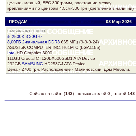
цельно- медный, ВЕС 300грамм, расстояние между
креплениями по центрам 4.5см-300 грн (крепление в наличии)
ПРОДАМ
xinj
xinj@yandex.ru
03 Мар
2026
SAMSUNG INTEL DDR3.
i5 2500K 3.30GHz
8,00ГБ 2-канальная
DDR3
665 МГц (9-9-9-24)
ASUSTeK COMPUTER INC. H61M-C (LGA1155)
Intel
HD Graphics 3000
111GB Crucial CT120BX500SSD1 ATA Device
232GB
SAMSUNG
HD253GJ ATA Device
Цена - 2700 грн. Расположение - Малиновский, Дом Мебели.
Сейчас на сайте (
143
): пользователей
0
, гостей
143