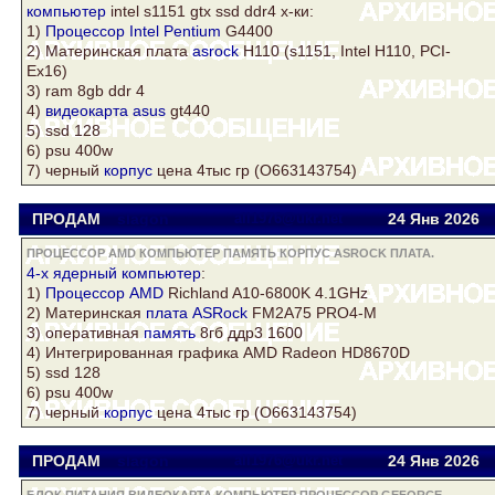
компьютер
intel s1151 gtx ssd ddr4 х-ки:
1)
Процессор Intel
Pentium
G4400
2) Материнская
плата
asrock
H110 (s1151, Intel H110, PCI-
Ex16)
3) ram 8gb ddr 4
4)
видеокарта asus
gt440
5) ssd 128
6) psu 400w
7) черный
корпус
цена 4тыс гр (О663143754)
ПРОДАМ
slagon
all1976@ukr.net
24 Янв
2026
ПРОЦЕССОР AMD КОМПЬЮТЕР ПАМЯТЬ КОРПУС ASROCK ПЛАТА.
4-х ядерный
компьютер
:
1)
Процессор AMD
Richland A10-6800K 4.1GHz
2) Материнская
плата
ASRock
FM2A75 PRO4-M
3) оперативная
память
8гб ддр3 1600
4) Интегрированная графика AMD Radeon HD8670D
5) ssd 128
6) psu 400w
7) черный
корпус
цена 4тыс гр (О663143754)
ПРОДАМ
slagon
all1976@ukr.net
24 Янв
2026