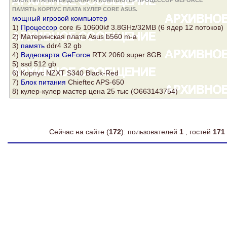
БЛОК ПИТАНИЯ ВИДЕОКАРТА КОМПЬЮТЕР ПРОЦЕССОР GEFORCE
ПАМЯТЬ КОРПУС ПЛАТА КУЛЕР CORE ASUS.
мощный игровой
компьютер
1)
Процессор
core
i5 10600kf 3.8GHz/32MB (6 ядер 12 потоков)
2) Материнская
плата
Asus
b560 m-a
3)
память
ddr4 32 gb
4)
Видеокарта
GeForce
RTX 2060 super 8GB
5) ssd 512 gb
6)
Корпус
NZXT S340 Black-Red
7)
Блок питания
Chieftec APS-650
8)
кулер
-кулер мастер цена 25 тыс (О663143754)
Сейчас на сайте (
172
): пользователей
1
, гостей
171