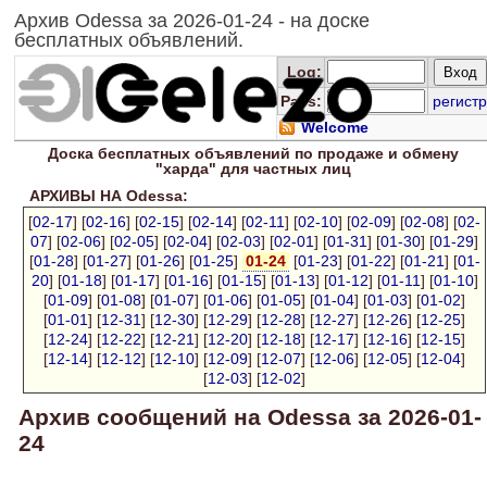
Архив Odessa за 2026-01-24 - на доске
бесплатных объявлений.
Log
:
Pass:
регистр
Welcome
Доска
бесплатных
объявлений по продаже и обмену
"харда" для
частных лиц
АРХИВЫ НА Odessa:
[
02-17
] [
02-16
] [
02-15
] [
02-14
] [
02-11
] [
02-10
] [
02-09
] [
02-08
] [
02-
07
] [
02-06
] [
02-05
] [
02-04
] [
02-03
] [
02-01
] [
01-31
] [
01-30
] [
01-29
]
[
01-28
] [
01-27
] [
01-26
] [
01-25
]
01-24
[
01-23
] [
01-22
] [
01-21
] [
01-
20
] [
01-18
] [
01-17
] [
01-16
] [
01-15
] [
01-13
] [
01-12
] [
01-11
] [
01-10
]
[
01-09
] [
01-08
] [
01-07
] [
01-06
] [
01-05
] [
01-04
] [
01-03
] [
01-02
]
[
01-01
] [
12-31
] [
12-30
] [
12-29
] [
12-28
] [
12-27
] [
12-26
] [
12-25
]
[
12-24
] [
12-22
] [
12-21
] [
12-20
] [
12-18
] [
12-17
] [
12-16
] [
12-15
]
[
12-14
] [
12-12
] [
12-10
] [
12-09
] [
12-07
] [
12-06
] [
12-05
] [
12-04
]
[
12-03
] [
12-02
]
Архив сообщений на Odessa за 2026-01-
24