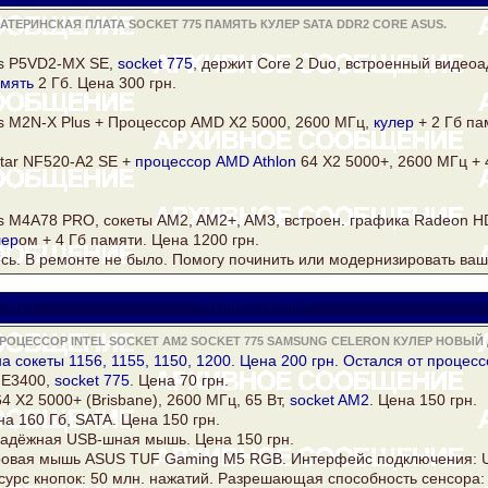
ТЕРИНСКАЯ ПЛАТА SOCKET 775 ПАМЯТЬ КУЛЕР SATA DDR2 CORE ASUS.
s
P5VD2-MX SE,
socket 775
, держит
Core
2 Duo, встроенный видеоа
мять
2 Гб. Цена 300 грн.
s
M2N-X Plus + Процессор AMD X2 5000, 2600 МГц,
кулер
+ 2 Гб па
tar NF520-A2 SE +
процессор AMD Athlon
64 Х2 5000+, 2600 МГц + 
s
M4A78 PRO, сокеты AM2, AM2+, AM3, встроен. графика Radeon 
лер
ом + 4 Гб памяти. Цена 1200 грн.
сь. В ремонте не было. Помогу починить или модернизировать ваш
iator
viatora@ukr.net
ОЦЕССОР INTEL SOCKET AM2 SOCKET 775 SAMSUNG CELERON КУЛЕР НОВЫЙ 
а сокеты 1156, 1155, 1150, 1200. Цена 200 грн. Остался от процессо
E3400,
socket 775
. Цена 70 грн.
4 Х2 5000+ (Brisbane), 2600 МГц, 65 Вт,
socket AM2
. Цена 150 грн.
на 160 Гб,
SATA
. Цена 150 грн.
Надёжная USB-шная мышь. Цена 150 грн.
гровая мышь
ASUS
TUF Gaming M5 RGB. Интерфейс подключения: US
урс кнопок: 50 млн. нажатий. Разрешающая способность сенсора: