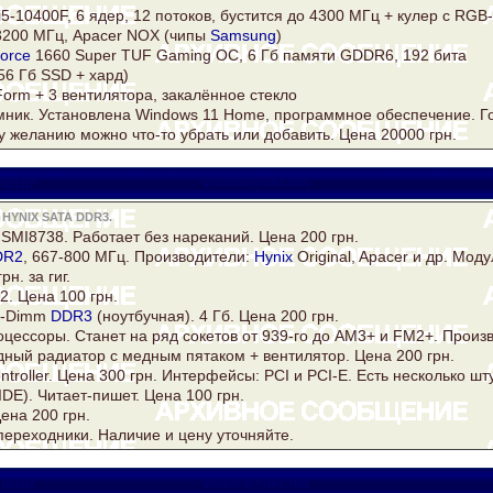
i5-10400F, 6 ядер, 12 потоков, бустится до 4300 МГц +
кулер
c RGB-
 3200 МГц, Apacer NOX (чипы
Samsung
)
orce
1660 Super TUF Gaming OC, 6 Гб памяти GDDR6, 192 бита
56 Гб SSD + хард)
orm + 3 вентилятора, закалённое стекло
ник. Установлена Windows 11 Home, программное обеспечение. Го
 желанию можно что-то убрать или добавить. Цена 20000 грн.
iator
viatora@ukr.net
HYNIX SATA DDR3.
SMI8738. Работает без нареканий. Цена 200 грн.
DR2
, 667-800 МГц. Производители:
Hynix
Original, Apacer и др. Моду
н. за гиг.
. Цена 100 грн.
o-Dimm
DDR3
(ноутбучная). 4 Гб. Цена 200 грн.
ессоры. Станет на ряд сокетов от 939-го до AM3+ и FM2+. Произво
ный радиатор с медным пятаком + вентилятор. Цена 200 грн.
troller. Цена 300 грн. Интерфейсы: PCI и PCI-E. Есть несколько шту
DE). Читает-пишет. Цена 100 грн.
ена 200 грн.
ереходники. Наличие и цену уточняйте.
iator
viatora@ukr.net