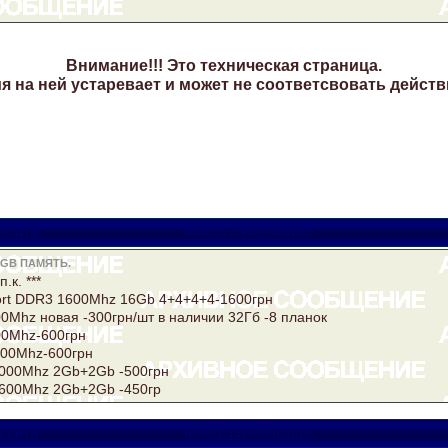
Внимание!!! Это техническая страница.
 на ней устаревает и может не соответсвовать действ
санти
motuz.1976@mail.ru
4GB ПАМЯТЬ.
п.к. ***
rt DDR3 1600Mhz 16Gb 4+4+4+4-1600грн
0Mhz новая -300грн/шт в наличии 32Гб -8 планок
0Mhz-600грн
00Mhz-600грн
000Mhz 2Gb+2Gb -500грн
600Mhz 2Gb+2Gb -450гр
санти
motuz.1976@mail.ru