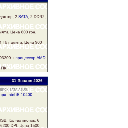
даптер, 2
SATA
, 2
DDR2
,
мяти. Цена 800 грн.
4 Гб памяти. Цена 900
HD3200 +
процессор AMD
 ПК.
31 Янв
аря
2026
ДИСК SATA ASUS.
ра Intel i5-10400.
B. Кол-во кнопок: 6
 6200 DPI. Цена 1500