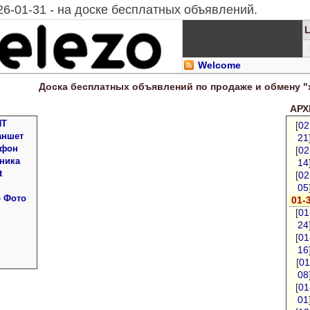
26-01-31 - на доске бесплатных объявлений.
Welcome
Доска
бесплатных
объявлений по продаже и обмену "
АРХИ
ПТ
[
02
аншет
21
 фон
[
02
ника
14
t
[
02
05
о Фото
01-
[
01
24
[
01
16
[
01
08
[
01
01