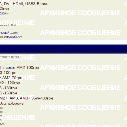
, DVI, HDMI, USB3-Бронь
50грн
2
-350грн
кабелем.-150ГРН
новый
-100грн
новый
 юсб 1м
-70грн
санти
motuz.1976@mail.ru
СОКЕТ INTEL.
Ghz
сокет
АМ2-100грн
3-100грн
z АМ2-70грн
М2+ 120грн
3 -130грн
3 -150грн
М2+, AM3, AM3+,95w-400грн
3,6Ghz-Бронь
грн
грн
грн
рн
30гр