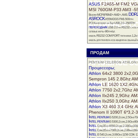
ASUS
F2A55-M FM2 VGA
MSI 760GM-P33 AM3 -5
DDR
Biostar MCP6PBM2+ AM2+, AM3,
ASROCK
A55M-DGS FM1-500грн
PCI Контроллер на 5шт USB 2.0- 250ГРН
переходник
USB 2.0 на RS232 с юсб 
сетевые карты -90грн/шт.
кабель RS232 COM PORT папа-мама 1,2м
кабель для принтера юсб квадрат-на обычный
ПРОДАМ
к
PENTIUM CELERON ATHLON 
Процессоры;
Athlon
64х2 3800 2х2,0
Sempron 145 2.8Ghz AM
Athlon
LE 1620 1Х2.4Gh
Athlon
7750 2х2,7Ghz А
Athlon
IIх245 2,9Ghz АМ
Athlon
IIх250 3,0Ghz АМ
Athlon
X3 460 3,4 GHz А
Phenom II 1090Т 6*3,2-
Intel
pentium
E-5200,2core,2.5Ghz-70
Intel
pentium
E-5300,2core,2.6Ghz-80
Intel
Core2Duo 6550,2core,2.33Ghz-100
Intel
Core2Duo е7300,2core,2.66hz-130г
Intel
I3 540,2core,3.06Ghz 1156 СОК- 1