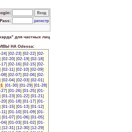
Log
in
:
Pass:
регистр
харда" для
частных лиц
ВЫ НА Odessa:
-24
] [
02-23
] [
02-22
] [
02-
] [
02-20
] [
02-19
] [
02-18
]
-17
] [
02-16
] [
02-15
] [
02-
] [
02-11
] [
02-10
] [
02-09
]
-08
] [
02-07
] [
02-06
] [
02-
] [
02-04
] [
02-03
] [
02-01
]
31
[
01-30
] [
01-29
] [
01-28
]
-27
] [
01-26
] [
01-25
] [
01-
] [
01-23
] [
01-22
] [
01-21
]
-20
] [
01-18
] [
01-17
] [
01-
] [
01-15
] [
01-13
] [
01-12
]
-11
] [
01-10
] [
01-09
] [
01-
] [
01-07
] [
01-06
] [
01-05
]
-04
] [
01-03
] [
01-02
] [
01-
] [
12-31
] [
12-30
] [
12-29
]