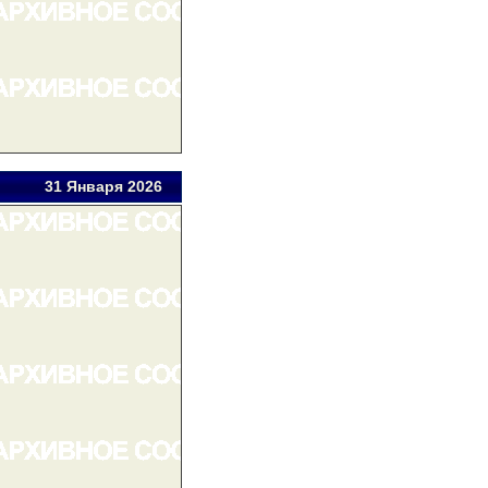
31 Янв
аря
2026