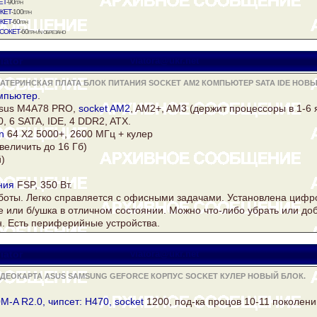
ет
-90грн
кет
-100грн
кет
-60грн
сокет
-60грн /n обрезано
iator
viatora@ukr.net
АТЕРИНСКАЯ ПЛАТА БЛОК ПИТАНИЯ SOCKET AM2 КОМПЬЮТЕР SATA IDE НОВЫЙ
мпьютер
.
sus
M4A78 PRO,
socket AM2
, AM2+, AM3 (держит процессоры в 1-6 
, 6 SATA, IDE, 4
DDR2
, ATX.
n
64 Х2 5000+, 2600 МГц +
кулер
величить до 16 Гб)
й)
ния
FSP, 350 Вт.
аботы. Легко справляется с офисными задачами. Установлена циф
е или б/ушка в отличном состоянии. Можно что-либо убрать или до
н. Есть периферийные устройства.
iator
viatora@ukr.net
ИДЕОКАРТА ASUS SAMSUNG GEFORCE КОРПУС SOCKET КУЛЕР НОВЫЙ БЛОК.
M-A R2.0, чипсет: H470,
socket
1200, под-ка процов 10-11 поколени