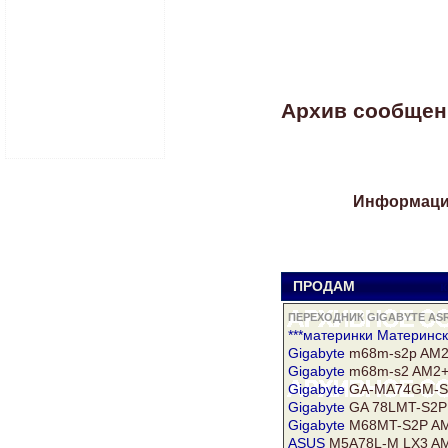
Архив сообщени
Информация
ПРОДАМ
к
ПЕРЕХОДНИК GIGABYTE AS
***материнки Материнск
Gigabyte
m68m-s2p AM
Gigabyte
m68m-s2 AM2
Gigabyte
GA-MA74GM-S2
Gigabyte
GA 78LMT-S2P 
Gigabyte
M68MT-S2P AM
ASUS
M5A78L-M LX3 AM