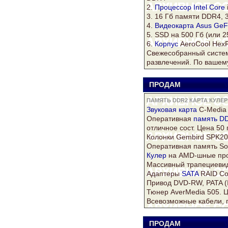
2.
Процессор Intel Core
3. 16 Гб памяти DDR4,
4.
Видеокарта Asus
GeF
5. SSD на 500 Гб (или 2
6.
Корпус
AeroCool HexF
Свежесобранный систем
развлечений. По вашему
ПРОДАМ
V
ПАМЯТЬ DDR2 КАРТА КУЛЕР 
Звуковая
карта
C-Media 
Оперативная
память D
отличное сост. Цена 50 гр
Колонки Gembird SPK202
Оперативная память S
Кулер
на AMD-шные проц
Массивный трапециевид
Адаптеры
SATA
RAID Con
Привод DVD-RW, PATA (I
Тюнер AverMedia 505. Ц
Всевозможные кабели, п
ПРОДАМ
V