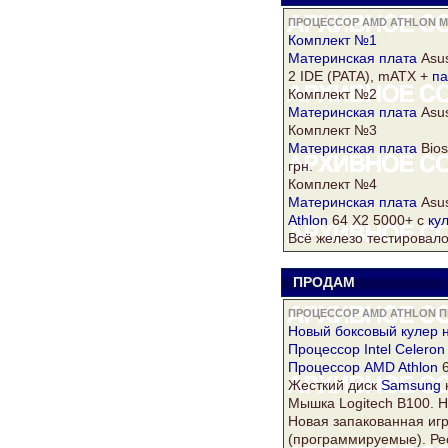
ПРОЦЕССОР AMD ATHLON МА
Комплект №1
Материнская плата
Asu
2 IDE (PATA), mATX +
па
Комплект №2
Материнская плата
Asu
Комплект №3
Материнская плата
Bios
грн.
Комплект №4
Материнская плата
Asu
Athlon
64 Х2 5000+ с
ку
Всё железо тестировало
ПРОДАМ
V
ПРОЦЕССОР AMD ATHLON ПР
Новый
боксовый
кулер
н
Процессор Intel
Celeron
Процессор AMD Athlon
6
Жесткий
диск
Samsung
Мышка Logitech B100. 
Новая запакованная и
(программируемые). Рес