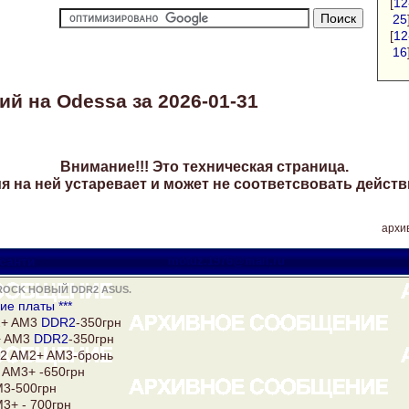
[
12
25
[
12
16
й на Odessa за 2026-01-31
Внимание!!! Это техническая страница.
 на ней устаревает и может не соответсвовать действ
архив
санти
motuz.1976@mail.ru
ROCK НОВЫЙ DDR2 ASUS.
ие платы ***
2+ AM3
DDR2
-350грн
+ AM3
DDR2
-350грн
 AM2+ AM3-бронь
AM3+ -650грн
3-500грн
3+ - 700грн