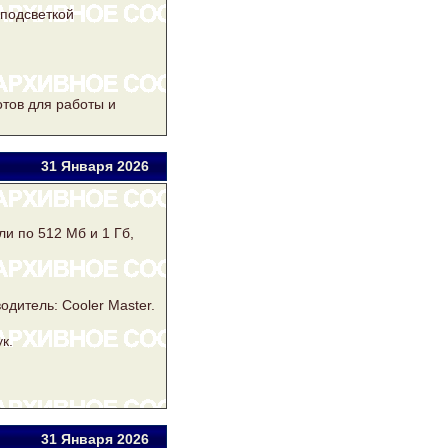
подсветкой
тов для работы и
31 Янв
аря
2026
ли по 512 Мб и 1 Гб,
дитель: Cooler Master.
к.
31 Янв
аря
2026