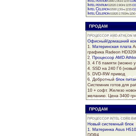
Intel
pentium
сок
G840 2.8Ghz 1155
Intel
pentium
со
G2020 2.9GHz 1155
Intel
Celeron
со
G530 2.5Ghz 1155
Intel
Celeron
G1820 2.70GHz 1150
ПРОДАМ
V
ПРОЦЕССОР AMD ATHLON М
Офисный/домашний
ко
1.
Материнская плата
A
графика Radeon HD3200
2.
Процессор AMD Athlo
3. 4 Гб памяти (можно у
4. SSD на 240 Гб (новы
5. DVD-RW привод
6. Добротный
блок пита
Системник готов для р
10 + софт. Железо ново
желанию. Цена 3400 гр
ПРОДАМ
V
ПРОЦЕССОР INTEL CORE В
Новый
системный
блок
1. Материнка Asus H510
DDR4