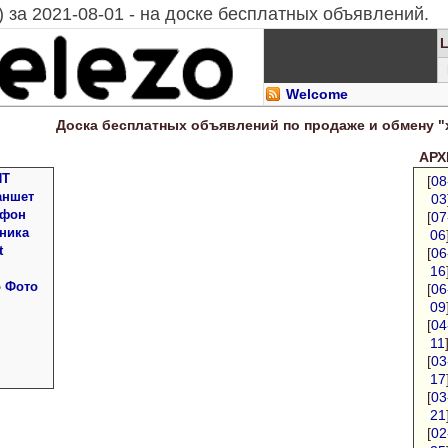
 за 2021-08-01 - на доске бесплатных объявлений.
Welcome
Доска
бесплатных
объявлений по продаже и обмену "
АРХИ
ПТ
[
08
аншет
03
 фон
[
07
ника
06
t
[
06
16
о Фото
[
06
09
[
04
11
[
03
17
[
03
21
[
02