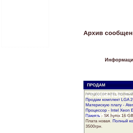
Архив сообщений
Информация
ПРОДАМ
S
ПРОЦЕССОР INTEL ПОЛНЫЙ 
Продам комплект LGA 2
Материскую
плату
- Ate
Процессор - Intel
Xeon
E
Память
- SK
hynix
16 G
Плата
новая
.
Полный ко
3500грн.