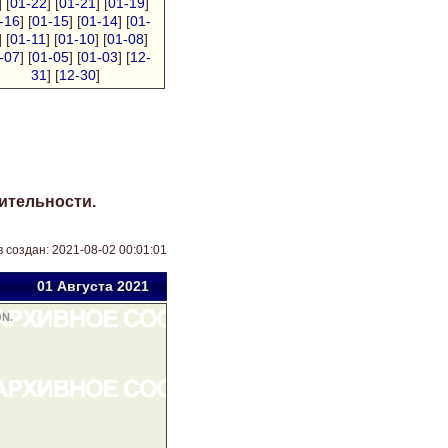
] [
01-22
] [
01-21
] [
01-19
]
-16
] [
01-15
] [
01-14
] [
01-
] [
01-11
] [
01-10
] [
01-08
]
-07
] [
01-05
] [
01-03
] [
12-
31
] [
12-30
]
ительности.
 создан: 2021-08-02 00:01:01
01 Авг
уста
2021
N.