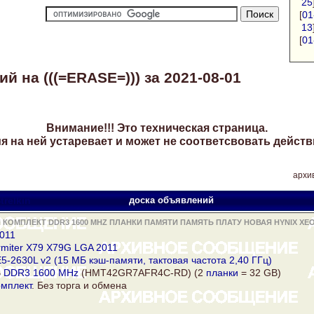
25
[
01
13
[
01
 на (((=ERASE=))) за 2021-08-01
Внимание!!! Это техническая страница.
 на ней устаревает и может не соответсвовать действ
архив
trelkin
доска объявлений
КОМПЛЕКТ DDR3 1600 MHZ ПЛАНКИ ПАМЯТИ ПАМЯТЬ ПЛАТУ НОВАЯ HYNIX XEO
011
rmiter X79 X79G LGA 2011
5-2630L v2 (15 МБ кэш-памяти, тактовая частота 2,40 ГГц)
B
DDR3 1600 MHz
(HMT42GR7AFR4C-RD) (2
планки
= 32 GB)
мплект
. Без торга и обмена