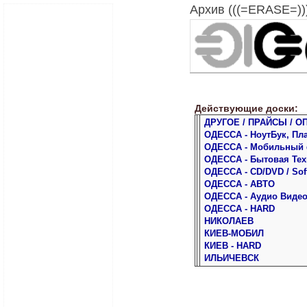
Архив (((=ERASE=)))
Действующие доски:
ДРУГОЕ / ПРАЙСЫ / О
ОДЕССА - НоутБук, Пл
ОДЕССА - Мобильный
ОДЕССА - Бытовая Тех
ОДЕССА - CD/DVD / Sof
ОДЕССА - АВТО
ОДЕССА - Аудио Виде
ОДЕССА - HARD
НИКОЛАЕВ
КИЕВ-МОБИЛ
КИЕВ - HARD
ИЛЬИЧЕВСК