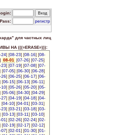
Log
in
:
Pass:
регистр
харда" для
частных лиц
ВЫ НА (((=ERASE=))):
-24
] [
08-23
] [
08-16
] [
08-
]
08-01
[
07-26
] [
07-25
]
-23
] [
07-19
] [
07-08
] [
07-
] [
07-05
] [
06-30
] [
06-28
]
-26
] [
06-25
] [
06-17
] [
06-
] [
06-15
] [
06-13
] [
06-11
]
-10
] [
05-26
] [
05-20
] [
05-
] [
05-06
] [
04-30
] [
04-29
]
-27
] [
04-19
] [
04-18
] [
04-
] [
04-10
] [
04-01
] [
03-31
]
-23
] [
03-21
] [
03-18
] [
03-
] [
03-13
] [
03-11
] [
03-10
]
-01
] [
02-26
] [
02-24
] [
02-
] [
02-19
] [
02-17
] [
02-12
]
-07
] [
02-01
] [
01-30
] [
01-